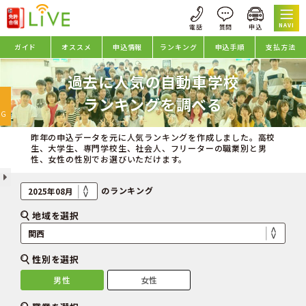
NAVI
ガイド
オススメ
申込情報
ランキング
申込手順
支払方法
過去に人気の自動車学校
oggle
ランキングを調べる
avigation
NG
昨年の申込データを元に人気ランキングを作成しました。高校
生、大学生、専門学校生、社会人、フリーターの職業別と男
性、女性の性別でお選びいただけます。
のランキング
地域を選択
性別を選択
男性
女性