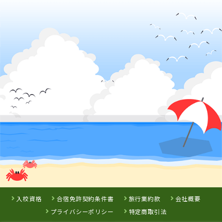
兵庫県
大陽猪名川自動車学校
詳 細
予 約
3
位
兵庫県
北播ドライビングスクール
入校資格
合宿免許契約条件書
旅行業約款
会社概要
プライバシーポリシー
特定商取引法