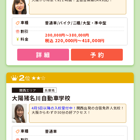
車種
普通車/バイク/二種/大型・準中型
割引
200,000円～380,000円
料金
税込 220,000円～418,000円
詳 細
予 約
2
位
兵庫県
大陽猪名川自動車学校
4月5日以降の入校受付中！
関西出発の合宿免許人気校！
大阪からわずか30分の好アクセス！
車種
普通車
割引