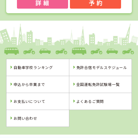
詳 細
予 約
1
1
2
3
位
位
位
位
和歌山県
ドライビングスクールかいなん
自動車学校ランキング
免許合宿モデルスケジュール
和歌山県
兵庫県
兵庫県
ドライビングス
大陽猪名川自動
北播ドライビン
申込から卒業まで
全国運転免許試験場一覧
クールかいなん
車学校
グスクール
詳 細
詳 細
詳 細
お支払いについて
よくあるご質問
詳 細
予 約
予 約
予 約
予 約
お問い合わせ
2
位