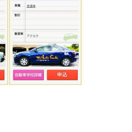
車種
普通車
割引
教習車
アクセラ