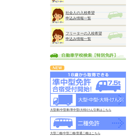
社会人の入校希望
申込み情報一覧
フリーターの入校希望
申込み情報一覧
大型車/中型車/準中型/大特/けん引車はこちら
大型二種/中型二種/普通二種はこちら