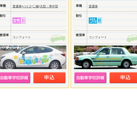
車種
車種
普通車
/
バイク
/
二種
/
大型・準中型
普通車
割引
割引
教習車
教習車
コンフォート
コンフォート