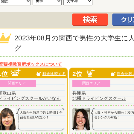
2023年08月の関西で男性の大学生
グ
宿提携教習所ボックスについて
1位
2位
料金比較する
料金比較
関西エリア
関西エリア
和歌山県
兵庫県
ドライビングスクールかいなん
北播ドライビングスクール
大阪から特急で約１時間！全
大阪・神戸から90分！校
宿舎無線LAN対応！
舎シングル対応！