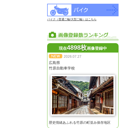
バイク（普通二輪/大型二輪）はこちら
4898枚
現在
画像登録中
2026.07.27
広島県
竹原自動車学校
歴史情緒あふれる竹原の町並み保存地区