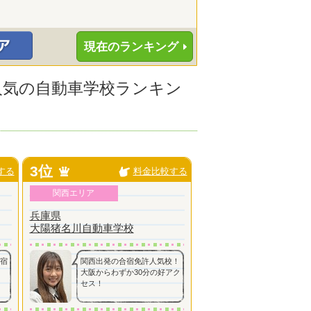
現在のランキング
に人気の自動車学校ランキン
3位
する
料金比較する
関西エリア
兵庫県
大陽猪名川自動車学校
内宿
関西出発の合宿免許人気校！
大阪からわずか30分の好アク
セス！