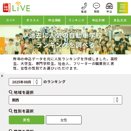
NAVI
ガイド
オススメ
申込情報
ランキング
申込手順
支払方法
過去に人気の自動車学校
oggle
ランキングを調べる
avigation
NG
昨年の申込データを元に人気ランキングを作成しました。高校
生、大学生、専門学校生、社会人、フリーターの職業別と男
性、女性の性別でお選びいただけます。
のランキング
地域を選択
性別を選択
男性
女性