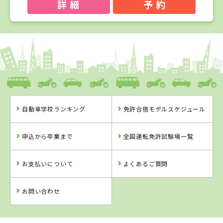
詳 細
予 約
1
1
2
3
位
位
位
位
和歌山県
ドライビングスクールかいなん
自動車学校ランキング
免許合宿モデルスケジュール
和歌山県
兵庫県
兵庫県
ドライビングス
大陽猪名川自動
北播ドライビン
申込から卒業まで
全国運転免許試験場一覧
クールかいなん
車学校
グスクール
詳 細
詳 細
詳 細
お支払いについて
よくあるご質問
詳 細
予 約
予 約
予 約
予 約
お問い合わせ
2
位