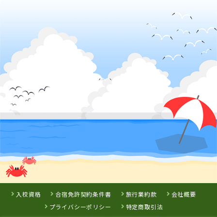
兵庫県
大陽猪名川自動車学校
詳 細
予 約
3
位
兵庫県
北播ドライビングスクール
入校資格
合宿免許契約条件書
旅行業約款
会社概要
プライバシーポリシー
特定商取引法