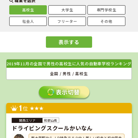
職業を選択
高校生
大学生
専門学校生
社会人
フリーター
その他
表示する
2019年11月の全国で男性の高校生に人気の自動車学校ランキング
全国 / 男性 / 高校生
1
位
和歌山県
ドライビングスクールかいなん
新大阪駅からＪＲ特急で８０分！新しい校舎と校内宿舎