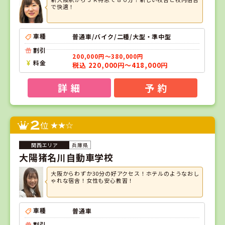
で快適！
車種
普通車/バイク/二種/大型・準中型
割引
200,000円～380,000円
料金
税込 220,000円～418,000円
詳 細
予 約
2
位
兵庫県
大陽猪名川自動車学校
大阪からわずか30分の好アクセス！ホテルのようなおし
ゃれな宿舎！女性も安心教習！
車種
普通車
割引