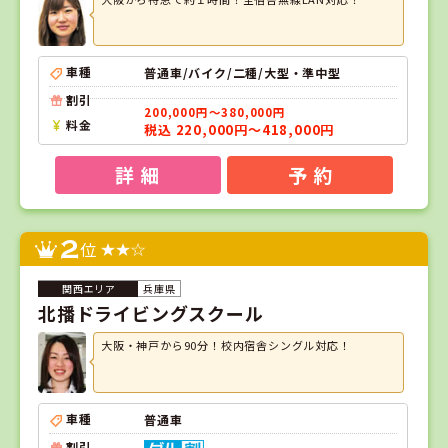
車種
普通車/バイク/二種/大型・準中型
割引
200,000円～380,000円
料金
税込 220,000円～418,000円
詳 細
予 約
2
位
兵庫県
北播ドライビングスクール
大阪・神戸から90分！校内宿舎シングル対応！
車種
普通車
割引