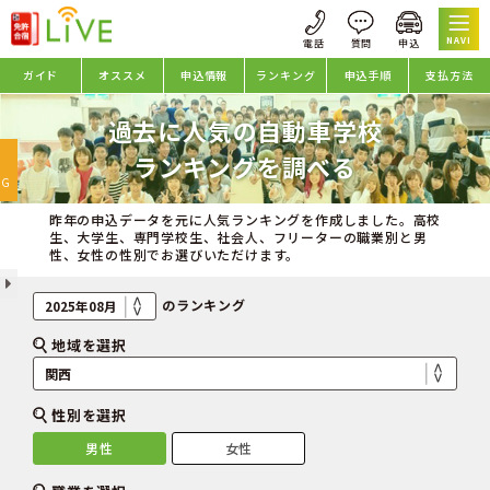
NAVI
ガイド
オススメ
申込情報
ランキング
申込手順
支払方法
過去に人気の自動車学校
oggle
ランキングを調べる
avigation
NG
昨年の申込データを元に人気ランキングを作成しました。高校
生、大学生、専門学校生、社会人、フリーターの職業別と男
性、女性の性別でお選びいただけます。
のランキング
地域を選択
性別を選択
男性
女性