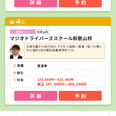
詳 細
予 約
4
位
和歌山県
マジオドライバーズスクール和歌山校
大阪方面から約70分とアクセス抜群！南海「紀ノ川駅」
から徒歩5分の駅近自動車学校です。
車種
普通車
割引
料金
270,000円～415,000円
税込 297,000円～456,500円
詳 細
予 約
1
1
2
3
位
位
位
位