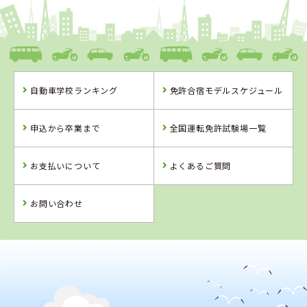
和歌山県
ドライビングスクールかいなん
自動車学校ランキング
免許合宿モデルスケジュール
和歌山県
兵庫県
兵庫県
ドライビングス
北播ドライビン
大陽猪名川自動
申込から卒業まで
全国運転免許試験場一覧
クールかいなん
グスクール
車学校
詳 細
詳 細
詳 細
お支払いについて
よくあるご質問
詳 細
予 約
予 約
予 約
予 約
お問い合わせ
4
2
位
位
兵庫県
北播ドライビングスクール