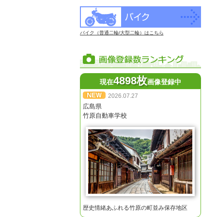
バイク（普通二輪/大型二輪）はこちら
4898枚
現在
画像登録中
2026.07.27
広島県
竹原自動車学校
歴史情緒あふれる竹原の町並み保存地区