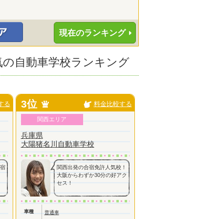
現在のランキング
人気の自動車学校ランキング
3位
する
料金比較する
関西エリア
兵庫県
大陽猪名川自動車学校
内宿
関西出発の合宿免許人気校！
大阪からわずか30分の好アク
セス！
車種
普通車