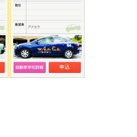
割引
教習車
アクセラ