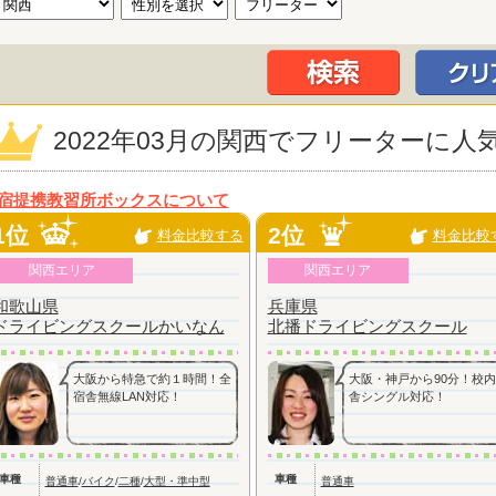
2022年03月の関西でフリーターに
宿提携教習所ボックスについて
1位
2位
料金比較する
料金比較
関西エリア
関西エリア
和歌山県
兵庫県
ドライビングスクールかいなん
北播ドライビングスクール
大阪から特急で約１時間！全
大阪・神戸から90分！校
宿舎無線LAN対応！
舎シングル対応！
車種
車種
普通車
/
バイク
/
二種
/
大型・準中型
普通車