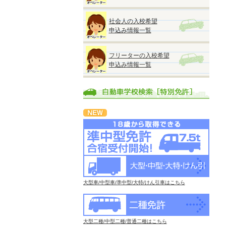
社会人の入校希望
申込み情報一覧
フリーターの入校希望
申込み情報一覧
大型車/中型車/準中型/大特/けん引車はこちら
大型二種/中型二種/普通二種はこちら