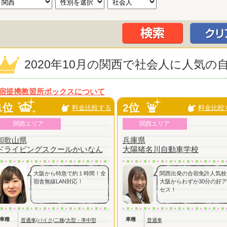
2020年10月の関西で社会人に人気
宿提携教習所ボックスについて
1位
2位
料金比較する
料金比較
関西エリア
関西エリア
和歌山県
兵庫県
ドライビングスクールかいなん
大陽猪名川自動車学校
大阪から特急で約１時間！全
関西出発の合宿免許人気校
宿舎無線LAN対応！
大阪からわずか30分の好
セス！
車種
車種
普通車
/
バイク
/
二種
/
大型・準中型
普通車