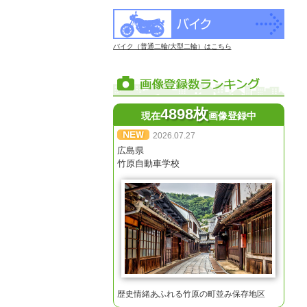
バイク（普通二輪/大型二輪）はこちら
4898枚
現在
画像登録中
2026.07.27
広島県
竹原自動車学校
歴史情緒あふれる竹原の町並み保存地区