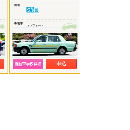
割引
教習車
コンフォート