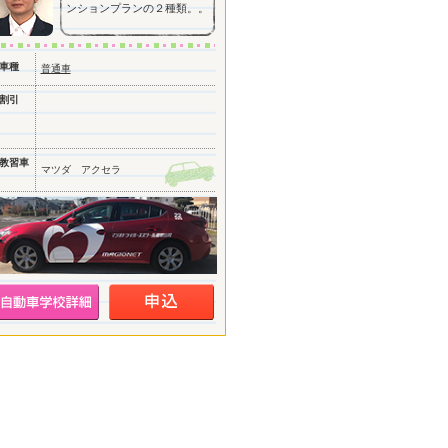
ンションプランの２種類。。
車種
普通車
割引
教習車
マツダ アクセラ