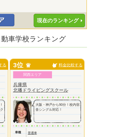
現在のランキング
の自動車学校ランキング
3位
する
料金比較する
関西エリア
兵庫県
北播ドライビングスクール
！
大阪・神戸から90分！校内宿
アク
舎シングル対応！
車種
普通車