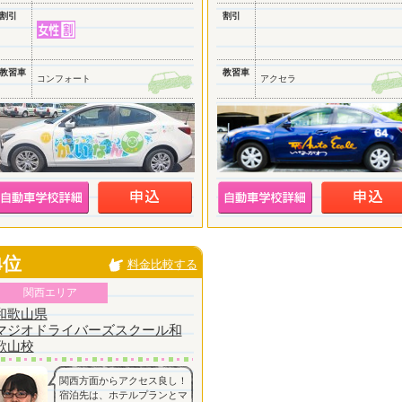
割引
割引
教習車
教習車
コンフォート
アクセラ
4位
料金比較する
関西エリア
和歌山県
マジオドライバーズスクール和
歌山校
関西方面からアクセス良し！
宿泊先は、ホテルプランとマ