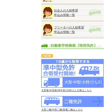
社会人の入校希望
申込み情報一覧
フリーターの入校希望
申込み情報一覧
大型車/中型車/準中型/大特/けん引車はこちら
大型二種/中型二種/普通二種はこちら