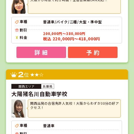
車種
普通車/バイク/二種/大型・準中型
割引
200,000円～380,000円
料金
税込 220,000円～418,000円
詳 細
予 約
2
位
兵庫県
大陽猪名川自動車学校
関西出発の合宿免許人気校！大阪からわずか30分の好ア
クセス！
車種
普通車
割引