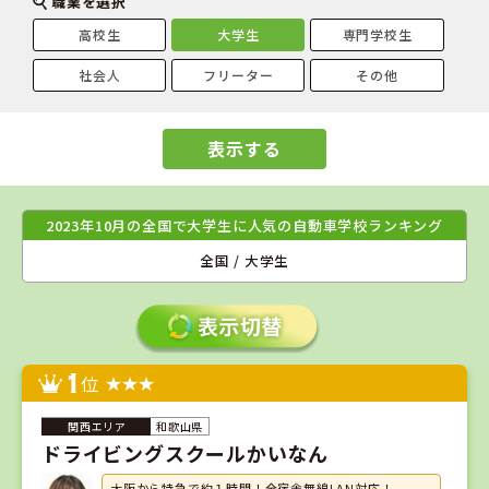
職業を選択
高校生
大学生
専門学校生
社会人
フリーター
その他
表示する
2023年10月の全国で大学生に人気の自動車学校ランキング
全国 / 大学生
1
位
和歌山県
ドライビングスクールかいなん
大阪から特急で約１時間！全宿舎無線LAN対応！