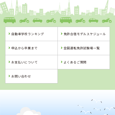
和歌山県
ドライビングスクールかいなん
自動車学校ランキング
免許合宿モデルスケジュール
和歌山県
兵庫県
兵庫県
ドライビングス
大陽猪名川自動
北播ドライビン
申込から卒業まで
全国運転免許試験場一覧
クールかいなん
車学校
グスクール
詳 細
詳 細
詳 細
お支払いについて
よくあるご質問
詳 細
予 約
予 約
予 約
予 約
お問い合わせ
4
2
位
位
兵庫県
大陽猪名川自動車学校