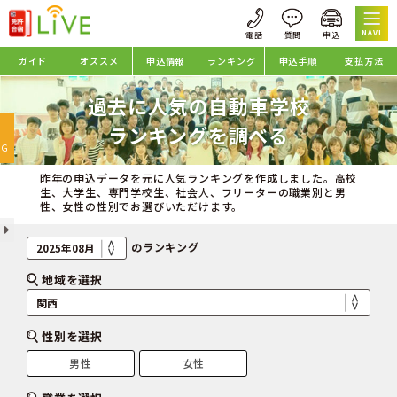
NAVI
ガイド
オススメ
申込情報
ランキング
申込手順
支払方法
過去に人気の自動車学校
oggle
ランキングを調べる
avigation
NG
昨年の申込データを元に人気ランキングを作成しました。高校
生、大学生、専門学校生、社会人、フリーターの職業別と男
性、女性の性別でお選びいただけます。
のランキング
地域を選択
性別を選択
男性
女性