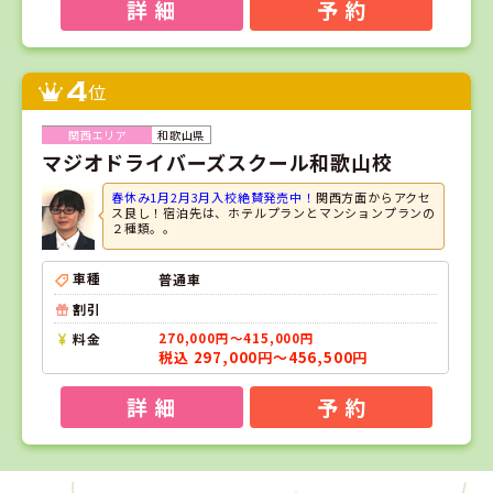
詳 細
予 約
4
位
和歌山県
マジオドライバーズスクール和歌山校
春休み1月2月3月入校絶賛発売中！
関西方面からアクセ
ス良し！宿泊先は、ホテルプランとマンションプランの
２種類。。
車種
普通車
割引
料金
270,000円～415,000円
税込 297,000円～456,500円
詳 細
予 約
1
1
2
3
位
位
位
位