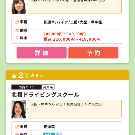
車種
普通車/バイク/二種/大型・準中型
割引
200,000円～380,000円
料金
税込 220,000円～418,000円
詳 細
予 約
2
位
兵庫県
北播ドライビングスクール
大阪・神戸から90分！校内宿舎シングル対応！
車種
普通車
割引