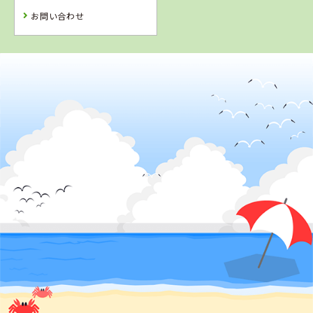
お問い合わせ
2
位
兵庫県
北播ドライビングスクール
詳 細
予 約