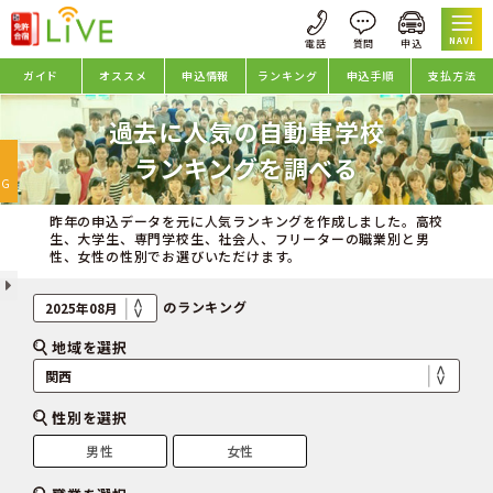
NAVI
ガイド
オススメ
申込情報
ランキング
申込手順
支払方法
過去に人気の自動車学校
oggle
ランキングを調べる
avigation
NG
昨年の申込データを元に人気ランキングを作成しました。高校
生、大学生、専門学校生、社会人、フリーターの職業別と男
性、女性の性別でお選びいただけます。
のランキング
地域を選択
性別を選択
男性
女性