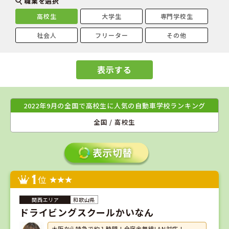
職業を選択
高校生
大学生
専門学校生
社会人
フリーター
その他
表示する
2022年9月の全国で高校生に人気の自動車学校ランキング
全国 / 高校生
1
位
和歌山県
ドライビングスクールかいなん
大阪から特急で約１時間！全宿舎無線LAN対応！