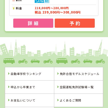
料金
218,000円～280,000円
税込 239,800円～308,000円
詳 細
予 約
1
1
2
位
位
位
和歌山県
ドライビングスクールかいなん
自動車学校ランキング
免許合宿モデルスケジュール
和歌山県
兵庫県
ドライビングス
北播ドライビン
申込から卒業まで
全国運転免許試験場一覧
クールかいなん
グスクール
詳 細
詳 細
お支払いについて
よくあるご質問
詳 細
予 約
予 約
予 約