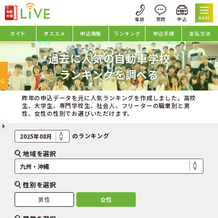
NAVI
ガイド
オススメ
申込情報
ランキング
申込手順
支払方法
過去に人気の自動車学校
oggle
ランキングを調べる
avigation
NG
昨年の申込データを元に人気ランキングを作成しました。高校
生、大学生、専門学校生、社会人、フリーターの職業別と男
性、女性の性別でお選びいただけます。
のランキング
地域を選択
性別を選択
男性
女性