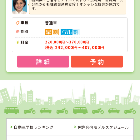
分県からも往復交通費支給！オシャレな校舎が魅力で
す。
車種
普通車
割引
料金
220,000円～370,000円
税込 242,000円～407,000円
詳 細
予 約
1
1
位
位
福岡県
アイルモータースクール門司
自動車学校ランキング
免許合宿モデルスケジュール
福岡県