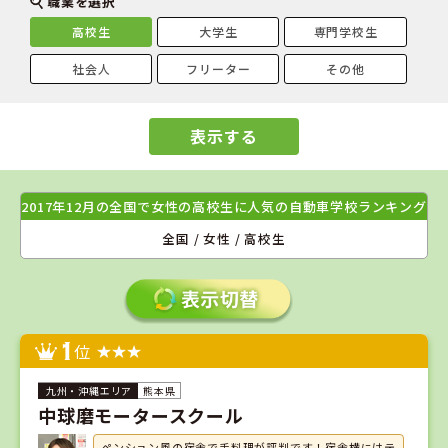
職業を選択
高校生
大学生
専門学校生
社会人
フリーター
その他
表示する
2017年12月の全国で女性の高校生に人気の自動車学校ランキング
全国 / 女性 / 高校生
1
位
熊本県
中球磨モータースクール
ペンション風の宿舎で手料理が評判です！宿舎横にはテ