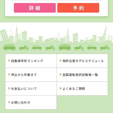
詳 細
予 約
1
1
2
3
位
位
位
位
熊本県
中球磨モータースクール
長崎県
鹿児島県
自動車学校ランキング
免許合宿モデルスケジュール
ヒューマンスク
マキオドライビ
ール早岐
ングスクール
熊本県
中球磨モーター
申込から卒業まで
全国運転免許試験場一覧
スクール
詳 細
詳 細
詳 細
お支払いについて
よくあるご質問
予 約
予 約
予 約
詳 細
予 約
お問い合わせ
2
位