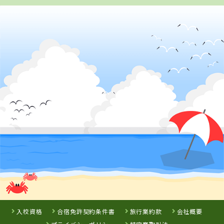
長崎県
ヒューマンスクール早岐
詳 細
予 約
3
位
鹿児島県
マキオドライビングスクール
入校資格
合宿免許契約条件書
旅行業約款
会社概要