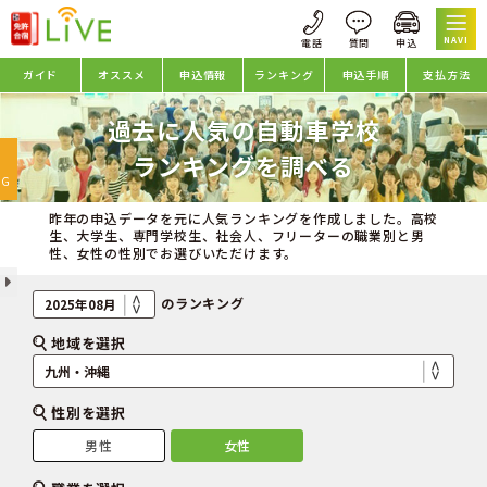
NAVI
ガイド
オススメ
申込情報
ランキング
申込手順
支払方法
過去に人気の自動車学校
oggle
ランキングを調べる
avigation
NG
昨年の申込データを元に人気ランキングを作成しました。高校
生、大学生、専門学校生、社会人、フリーターの職業別と男
性、女性の性別でお選びいただけます。
のランキング
地域を選択
性別を選択
男性
女性