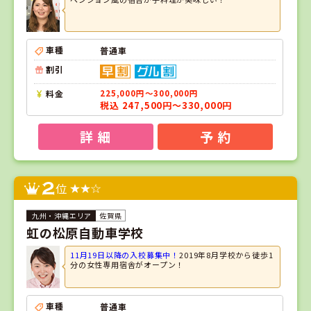
車種
普通車
割引
料金
225,000円～300,000円
税込 247,500円～330,000円
詳 細
予 約
2
位
佐賀県
虹の松原自動車学校
11月19日以降の入校募集中！
2019年8月学校から徒歩1
分の女性専用宿舎がオープン！
車種
普通車