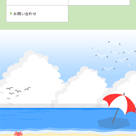
予 約
予 約
詳 細
予 約
お問い合わせ
2
位
佐賀県
虹の松原自動車学校
詳 細
予 約