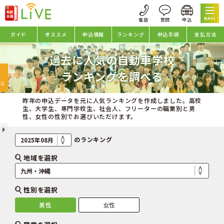
NAVI
ガイド
オススメ
申込情報
ランキング
申込手順
支払方法
過去に人気の自動車学校
oggle
ランキングを調べる
avigation
NG
昨年の申込データを元に人気ランキングを作成しました。高校
生、大学生、専門学校生、社会人、フリーターの職業別と男
性、女性の性別でお選びいただけます。
のランキング
地域を選択
性別を選択
男性
女性