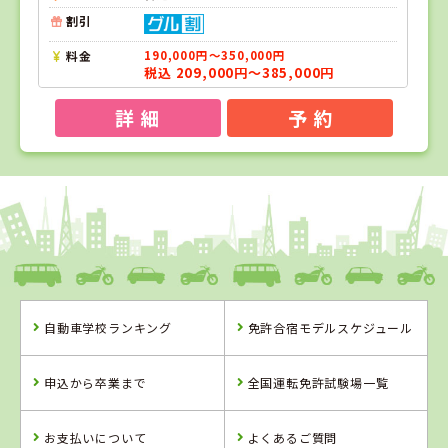
割引
料金
190,000円～350,000円
税込 209,000円～385,000円
詳 細
予 約
1
1
2
位
位
位
熊本県
中球磨モータースクール
自動車学校ランキング
免許合宿モデルスケジュール
熊本県
佐賀県
中球磨モーター
虹の松原自動車
申込から卒業まで
全国運転免許試験場一覧
スクール
学校
詳 細
詳 細
お支払いについて
よくあるご質問