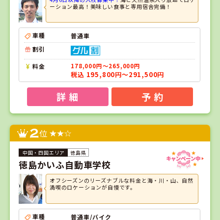
ーション最高！美味しい食事と専用宿舎完備！
車種
普通車
割引
料金
178,000円～265,000円
税込 195,800円～291,500円
詳 細
予 約
2
位
徳島県
徳島かいふ自動車学校
オフシーズンのリーズナブルな料金と海・川・山、自然
満喫のロケーションが自慢です。
車種
普通車/バイク