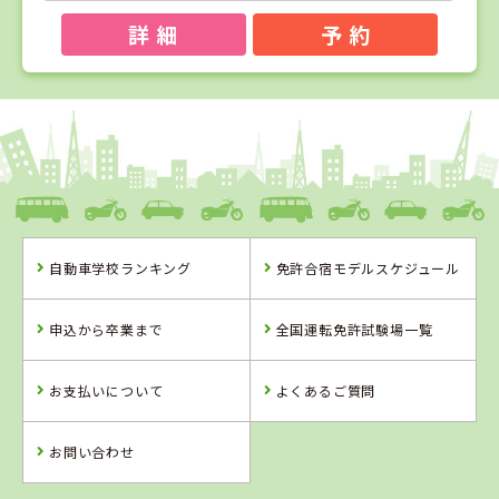
詳 細
予 約
1
1
2
3
位
位
位
位
香川県
かんおんじ自動車学校
自動車学校ランキング
免許合宿モデルスケジュール
香川県
徳島県
岡山県
かんおんじ自動
徳島かいふ自動
高梁自動車学校
申込から卒業まで
全国運転免許試験場一覧
車学校
車学校
お支払いについて
よくあるご質問
詳 細
詳 細
詳 細
詳 細
予 約
お問い合わせ
予 約
予 約
予 約
2
位