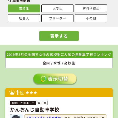
職業を選択
高校生
大学生
専門学校生
社会人
フリーター
その他
表示する
2019年3月の全国で女性の高校生に人気の自動車学校ランキング
全国 / 女性 / 高校生
1
位
香川県
かんおんじ自動車学校
4月6日以降の入校募集中！
海と天然温泉入り放題でロケ