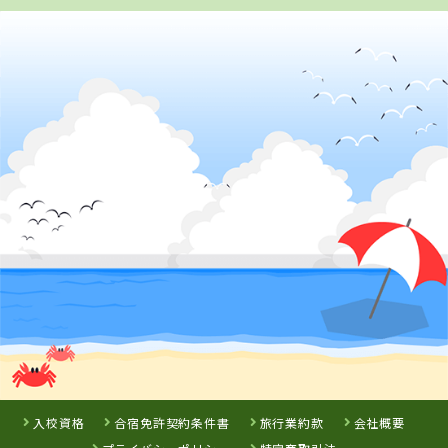
徳島県
徳島かいふ自動車学校
詳 細
予 約
3
位
岡山県
高梁自動車学校
入校資格
合宿免許契約条件書
旅行業約款
会社概要