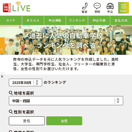
NAVI
ガイド
オススメ
申込情報
ランキング
申込手順
支払方法
過去に人気の自動車学校
oggle
ランキングを調べる
avigation
NG
昨年の申込データを元に人気ランキングを作成しました。高校
生、大学生、専門学校生、社会人、フリーターの職業別と男
性、女性の性別でお選びいただけます。
のランキング
地域を選択
性別を選択
男性
女性