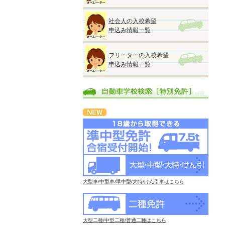
社会人の入校希望
申込み情報一覧
フリーターの入校希望
申込み情報一覧
大型車/中型車/準中型/大特/けん引車はこちら
大型二種/中型二種/普通二種はこちら