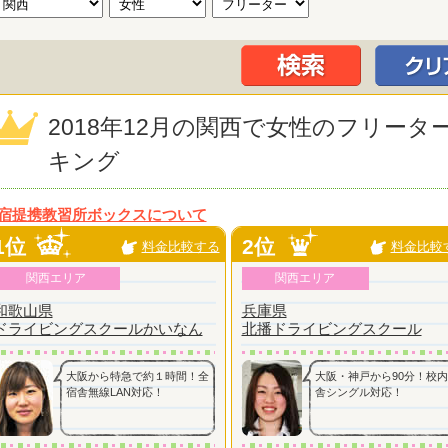
2018年12月の関西で女性のフリー
キング
宿提携教習所ボックスについて
1位
2位
料金比較する
料金比較
関西エリア
関西エリア
和歌山県
兵庫県
ドライビングスクールかいなん
北播ドライビングスクール
大阪から特急で約１時間！全
大阪・神戸から90分！校
宿舎無線LAN対応！
舎シングル対応！