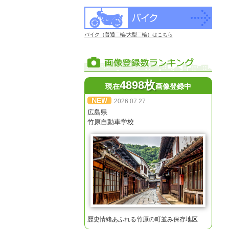
バイク（普通二輪/大型二輪）はこちら
4898枚
現在
画像登録中
2026.07.27
広島県
竹原自動車学校
歴史情緒あふれる竹原の町並み保存地区