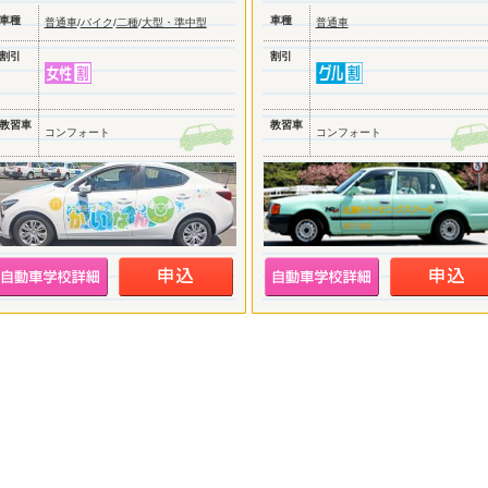
車種
車種
普通車
/
バイク
/
二種
/
大型・準中型
普通車
割引
割引
教習車
教習車
コンフォート
コンフォート