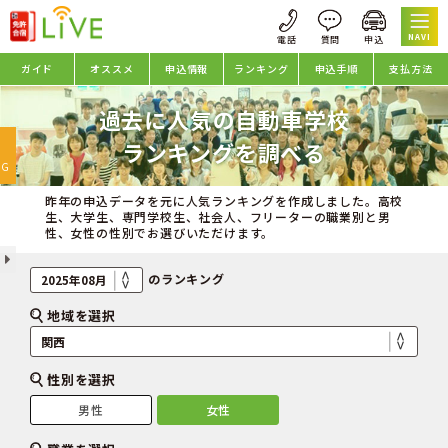
NAVI
ガイド
オススメ
申込情報
ランキング
申込手順
支払方法
過去に人気の自動車学校
oggle
ランキングを調べる
avigation
NG
昨年の申込データを元に人気ランキングを作成しました。高校
生、大学生、専門学校生、社会人、フリーターの職業別と男
性、女性の性別でお選びいただけます。
のランキング
地域を選択
性別を選択
男性
女性