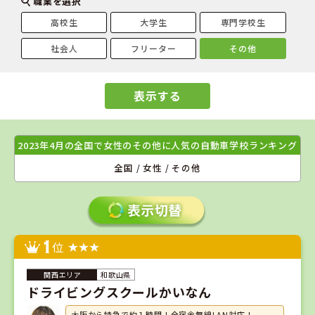
職業を選択
高校生
大学生
専門学校生
社会人
フリーター
その他
表示する
2023年4月の全国で女性のその他に人気の自動車学校ランキング
全国 / 女性 / その他
1
位
和歌山県
ドライビングスクールかいなん
大阪から特急で約１時間！全宿舎無線LAN対応！