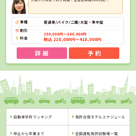
車種
普通車/バイク/二種/大型・準中型
割引
200,000円～380,000円
料金
税込 220,000円～418,000円
詳 細
予 約
1
1
位
位
和歌山県
ドライビングスクールかいなん
自動車学校ランキング
免許合宿モデルスケジュール
和歌山県
ドライビングス
申込から卒業まで
全国運転免許試験場一覧
クールかいなん