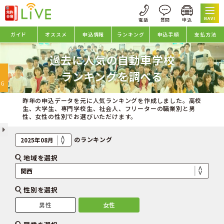
NAVI
ガイド
オススメ
申込情報
ランキング
申込手順
支払方法
過去に人気の自動車学校
oggle
ランキングを調べる
avigation
NG
昨年の申込データを元に人気ランキングを作成しました。高校
生、大学生、専門学校生、社会人、フリーターの職業別と男
性、女性の性別でお選びいただけます。
のランキング
地域を選択
性別を選択
男性
女性