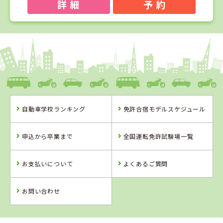
詳 細
予 約
1
1
2
3
位
位
位
位
和歌山県
ドライビングスクールかいなん
自動車学校ランキング
免許合宿モデルスケジュール
和歌山県
兵庫県
兵庫県
ドライビングス
大陽猪名川自動
北播ドライビン
申込から卒業まで
全国運転免許試験場一覧
クールかいなん
車学校
グスクール
詳 細
詳 細
詳 細
お支払いについて
よくあるご質問
詳 細
予 約
予 約
予 約
予 約
お問い合わせ
2
位