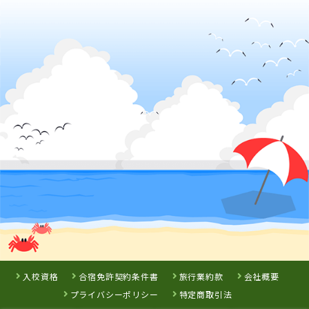
兵庫県
大陽猪名川自動車学校
詳 細
予 約
3
位
兵庫県
北播ドライビングスクール
入校資格
合宿免許契約条件書
旅行業約款
会社概要
プライバシーポリシー
特定商取引法