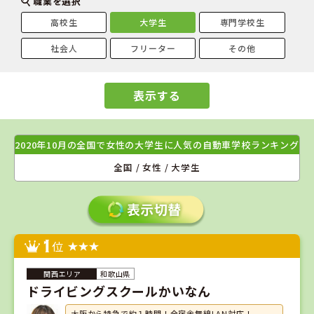
職業を選択
高校生
大学生
専門学校生
社会人
フリーター
その他
表示する
2020年10月の全国で女性の大学生に人気の自動車学校ランキング
全国 / 女性 / 大学生
1
位
和歌山県
ドライビングスクールかいなん
大阪から特急で約１時間！全宿舎無線LAN対応！