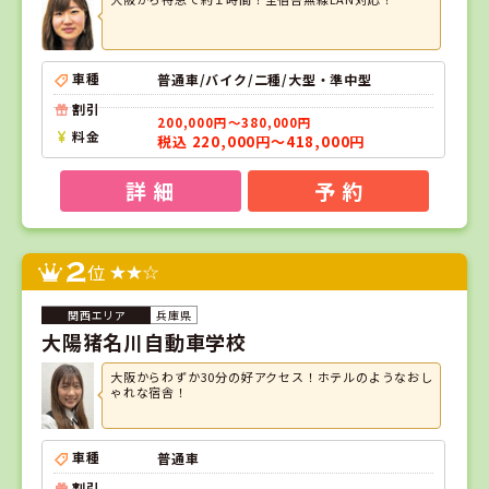
車種
普通車/バイク/二種/大型・準中型
割引
200,000円～380,000円
料金
税込 220,000円～418,000円
詳 細
予 約
2
位
兵庫県
大陽猪名川自動車学校
大阪からわずか30分の好アクセス！ホテルのようなおし
ゃれな宿舎！
車種
普通車
割引