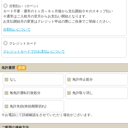
分割払い（ローン）
カード不要・通常の１ヶ月～６ヶ月後から支払開始ＯＫのスキップ払い
※通常はご入校月の翌月からお支払い開始となります。
お支払開始月の変更はクレジット申込の際にご自身でご登録ください。
分割払いについて
クレジットカード
クレジットカードでのお支払いについて
免許履歴
必須
なし
免許停止処分
無免許運転行政処分
免許取り消し
免許失効(有効期限切れ)
※お電話にて詳細確認をさせていただく場合がございます。
ご希望の連絡方法