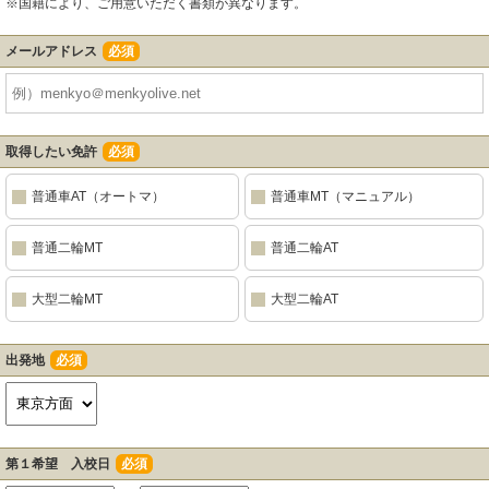
※国籍により、ご用意いただく書類が異なります。
メールアドレス
必須
取得したい免許
必須
普通車AT（オートマ）
普通車MT（マニュアル）
普通二輪MT
普通二輪AT
大型二輪MT
大型二輪AT
出発地
必須
第１希望 入校日
必須