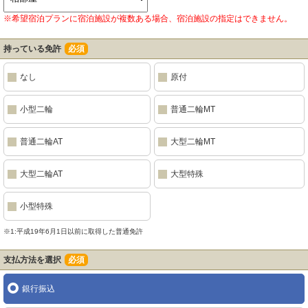
※希望宿泊プランに宿泊施設が複数ある場合、宿泊施設の指定はできません。
持っている免許
必須
なし
原付
小型二輪
普通二輪MT
普通二輪AT
大型二輪MT
大型二輪AT
大型特殊
小型特殊
※1:平成19年6月1日以前に取得した普通免許
支払方法を選択
必須
銀行振込