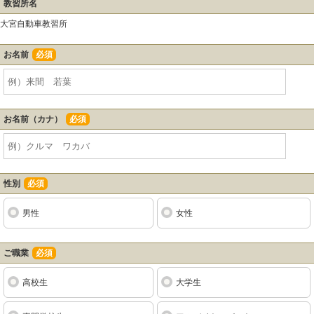
教習所名
大宮自動車教習所
お名前
必須
お名前（カナ）
必須
性別
必須
男性
女性
ご職業
必須
高校生
大学生