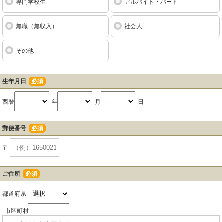
専門学校生
アルバイト・パート
無職（無収入）
社会人
その他
生年月日
必須
西暦
年
月
日
郵便番号
必須
〒
ご住所
必須
都道府県
市区町村