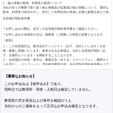
1．個人情報の取得、利用及び提供について
当社の全ての事業で取り扱う個人情報及び従業員の個人情報について、適切な
取得、利用及び提供を行い、特定した利用目的の達成に必要な範囲を超えて個
人情報を取り扱うことはありません。利用目的を超えて個人情報の取り扱いを
合宿免許契約条件書
行う場合には、あらかじめご本人の同意を得ます。
＊お申し込みの際は、必ずこの合宿免許契約条件書をご確認ください。
2．個人情報に関する法令や指針、規範について
＊お申し込みが未成年の方は、親権者（ご両親）の同意が必要となります。
個人情報に関する法令・国が定める指針その他の規範を守ります。
（総則）
3．個人情報の安全管理について
１．この合宿免許は、株式会社ナンバメイト（以下、当社といいます）が企
個人情報への不正アクセスや、個人情報の漏えい、紛失、破壊、改ざん等に対
画・募集し実施いたします。参加されるお客様は、当社と合宿免許契約（以
して、合理的な防止並びに是正措置を行います。
下、当契約といいます）を締結することになります。
２．合宿免許の内容・条件は、募集広告（ＷＥＢ・スマートフォン・携帯サイ
4．個人情報に関する苦情及び相談について
トを含む）、パンフレット、予約確認書面の他、当合宿免許契約条件書および
個人情報に関する苦情及び相談には、速やかに対処します。
標準旅行業約款募集企画旅行契約の部
によります。
（お申し込みとご契約の成立）
5．個人情報保護の取り組み（個人情報保護マネジメントシステム）について
【重要なお知らせ】
個人情報の保護を適切に行うため、継続的にその取り組みを見直し、改善しま
１．当社は、お客様より自動車教習所、入校日、運転免許種別を指定して手配
このお申込みは【仮申込み】であり、
す。
の希望を承り、道路交通法、自動車教習所個別規約、空席状況を確認し、当社
現時点では教習所・宿舎・入校日は確定していません。
制定日 2001年6月1日
が手配を承諾する旨をお客様へ回答した後、お客様からお申し込みをいただき
改定日 2008年10月15日
ます。なお、お申し込みの方が未成年の場合は、親権者の同意を確認させてい
株式会社ナンバメイト
ただきます。
教習所の空き状況および条件を確認のうえ、
代表取締役 時野 学
２．お申し込み後、当社が指定する期日までにお客様が申込金または教習料金
当社からのご連絡をもって正式なお申込み確定となります。
全額をお支払いいただいた場合に当契約の成立として取り扱います。「お客様
個人情報の取り扱いについて
が申込金または教習料金全額をお支払いいただいた場合」とは以下のいずれか