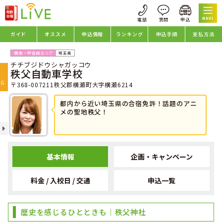
NAVI
ガイド
オススメ
申込情報
ランキング
申込手順
支払方法
埼玉県
チチブジドウシャガッコウ
oggle
秩父自動車学校
avigation
NG
〒368-007211秩父郡横瀬町大字横瀬6214
都内から近い埼玉県の合宿免許！話題のアニ
メの聖地秩父！
基本情報
企画・キャンペーン
料金 / 入校日 / 交通
申込一覧
歴史を感じるひとときも｜秩父神社