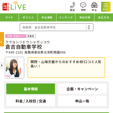
NAVI
ガイド
オススメ
申込情報
ランキング
申込手順
支払方法
oggle
鳥取県
クラヨシジドウシャガッコウ
avigation
NG
倉吉自動車学校
〒689-2201 鳥取県東伯郡北栄町西園866
関西・山陽方面からのおすすめ校!口コミ人気
高い！
基本情報
企画・キャンペーン
料金 / 入校日 / 交通
申込一覧