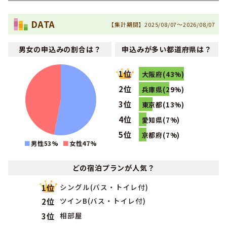
2026年02月
1位
中国・四国で男性に人気のランキングで
になりました！
DATA
【集計期間】2025/08/07～2026/08/07
2026年02月
1位
中国・四国で大学生に人気のランキングで
になりました！
男女の申込みの割合は？
申込みが多い都道府県は？
2026年02月
1位
中国・四国で人気のランキングで
になりました！
1位
2026年01月
大阪府(43%)
1位
中国・四国で男性の専門学校生に人気のランキングで
にな
2位
兵庫県(29%)
りました！
3位
東京都(13%)
2024年09月
1位
中国・四国で男性の高校生に人気のランキングで
になりま
4位
愛知県(7%)
した！
5位
京都府(7%)
2024年09月
男性53%
女性
47
%
1位
中国・四国で社会人に人気のランキングで
になりました！
2024年09月
どの宿泊プランが人気？
1位
中国・四国で高校生に人気のランキングで
になりました！
2024年08月
シングル(バス・トイレ付)
1位
1位
中国・四国で男性の社会人に人気のランキングで
になりま
ツインB(バス・トイレ付)
2位
した！
相部屋
3位
2024年08月
1位
中国・四国で社会人に人気のランキングで
になりました！