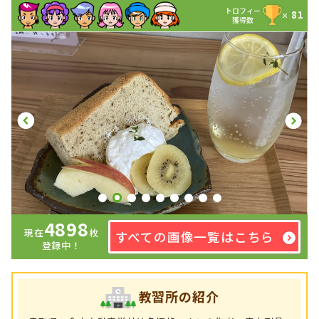
トロフィー
81
×
獲得数
4898
現在
枚
すべての画像一覧はこちら
登録中！
教習所の紹介