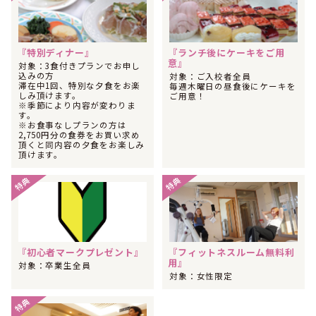
した！
2024年06月
1位
中国・四国で女性に人気のランキングで
になりました！
『特別ディナー』
『ランチ後にケーキをご用
意』
2024年06月
対象：3食付きプランでお申し
1位
中国・四国で男性の専門学校生に人気のランキングで
にな
込みの方
対象：ご入校者全員
滞在中1回、特別な夕食をお楽
りました！
毎週木曜日の昼食後にケーキを
しみ頂けます。
ご用意！
※季節により内容が変わりま
2024年06月
す。
1位
中国・四国で専門学校生に人気のランキングで
になりまし
※お食事なしプランの方は
た！
2,750円分の食券をお買い求め
頂くと同内容の夕食をお楽しみ
2024年05月
頂けます。
1位
中国・四国で男性の専門学校生に人気のランキングで
にな
りました！
特典
特典
2024年05月
1位
中国・四国で専門学校生に人気のランキングで
になりまし
た！
2024年04月
1位
『初心者マークプレゼント』
『フィットネスルーム無料利
中国・四国で女性の大学生に人気のランキングで
になりま
用』
した！
対象：卒業生全員
対象：女性限定
2024年04月
1位
中国・四国で女性に人気のランキングで
になりました！
特典