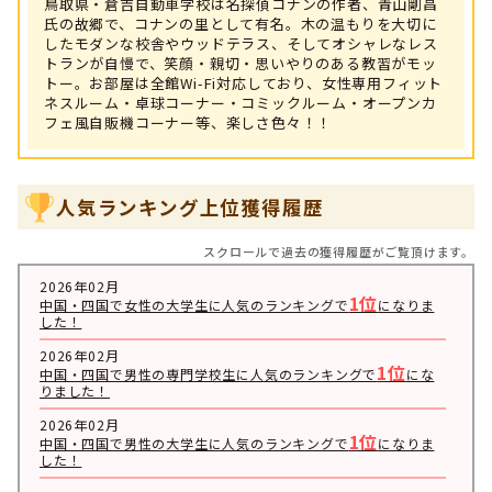
鳥取県・倉吉自動車学校は名探偵コナンの作者、青山剛昌
氏の故郷で、コナンの里として有名。木の温もりを大切に
したモダンな校舎やウッドテラス、そしてオシャレなレス
トランが自慢で、笑顔・親切・思いやりのある教習がモッ
トー。お部屋は全館Wi-Fi対応しており、女性専用フィット
ネスルーム・卓球コーナー・コミックルーム・オープンカ
フェ風自販機コーナー等、楽しさ色々！！
人気ランキング上位獲得履歴
スクロールで過去の獲得履歴がご覧頂けます。
2026年02月
1位
中国・四国で女性の大学生に人気のランキングで
になりま
した！
2026年02月
1位
中国・四国で男性の専門学校生に人気のランキングで
にな
りました！
2026年02月
1位
中国・四国で男性の大学生に人気のランキングで
になりま
した！