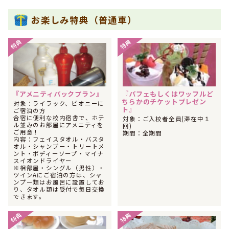
2024年07月
お楽しみ特典（普通車）
1位
中国・四国で女性の社会人に人気のランキングで
になりま
した！
特典
特典
2024年07月
1位
中国・四国で女性の大学生に人気のランキングで
になりま
した！
2024年07月
1位
中国・四国で女性の高校生に人気のランキングで
になりま
『アメニティパックプラン』
『パフェもしくはワッフルど
した！
ちらかのチケットプレゼン
対象：ライラック、ピオニーに
ト』
ご宿泊の方
2024年07月
合宿に便利な校内宿舎で、ホテ
1位
対象：ご入校者全員(滞在中１
中国・四国で女性に人気のランキングで
になりました！
ル並みのお部屋にアメニティを
回)
ご用意！
期間：全期間
2024年07月
内容：フェイスタオル・バスタ
1位
中国・四国でフリーターに人気のランキングで
になりまし
オル・シャンプー・トリートメ
た！
ント・ボディーソープ・マイナ
スイオンドライヤー
※相部屋・シングル（男性）・
2024年07月
ツインAにご宿泊の方は、シャ
1位
中国・四国で社会人に人気のランキングで
になりました！
ンプー類はお風呂に設置してお
り、タオル類は受付で毎日交換
2024年07月
できます。
1位
中国・四国で高校生に人気のランキングで
になりました！
特典
特典
2024年06月
1位
中国・四国で女性のその他に人気のランキングで
になりま