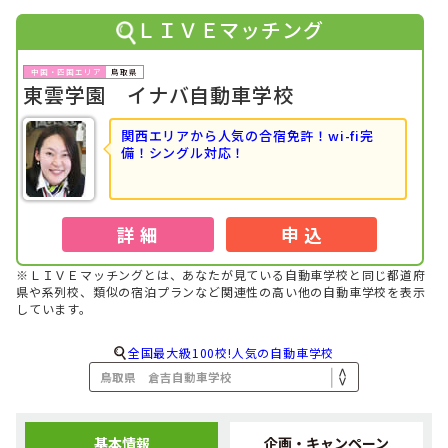
た！
ＬＩＶＥマッチング
2023年09月
1位
中国・四国で女性の社会人に人気のランキングで
になりま
鳥取県
した！
東雲学園 イナバ自動車学校
2023年08月
1位
中国・四国で社会人に人気のランキングで
になりました！
関西エリアから人気の合宿免許！wi-fi完
備！シングル対応！
2023年04月
1位
中国・四国で女性の社会人に人気のランキングで
になりま
した！
2023年04月
詳 細
申 込
1位
中国・四国で男性の社会人に人気のランキングで
になりま
した！
※ＬＩＶＥマッチングとは、あなたが見ている自動車学校と同じ都道府
2023年04月
県や系列校、類似の宿泊プランなど関連性の高い他の自動車学校を表示
1位
中国・四国で社会人に人気のランキングで
になりました！
しています。
2023年03月
1位
中国・四国で女性の大学生に人気のランキングで
になりま
全国最大級100校!人気の自動車学校
した！
2022年12月
1位
中国・四国で男性のその他に人気のランキングで
になりま
した！
基本情報
企画・キャンペーン