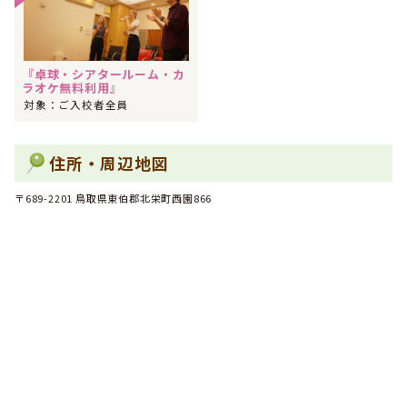
2024年04月
1位
中国・四国で男性のフリーターに人気のランキングで
にな
りました！
2024年04月
1位
『卓球・シアタールーム・カ
中国・四国で男性の専門学校生に人気のランキングで
にな
ラオケ無料利用』
りました！
対象：ご入校者全員
2024年04月
1位
中国・四国でフリーターに人気のランキングで
になりまし
た！
住所・周辺地図
2024年04月
1位
中国・四国で専門学校生に人気のランキングで
になりまし
〒689-2201 鳥取県東伯郡北栄町西園866
た！
2024年03月
1位
中国・四国で男性の専門学校生に人気のランキングで
にな
りました！
2024年03月
1位
中国・四国で男性の社会人に人気のランキングで
になりま
した！
2024年03月
1位
中国・四国で社会人に人気のランキングで
になりました！
2024年03月
1位
全国で男性の専門学校生に人気のランキングで
になりまし