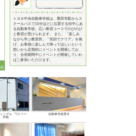
トヨタ中央自動車学校は、豊田市駅からス
クールバスで10分ほどに位置する街中にあ
る自動車学校。広い教習コースでのびのび
と教習が受けられます。 また、「楽しみ
ながら学ぶ教習所」「笑顔でクリア」を掲
げ、お客様に楽しんで帰ってほしいという
想いから定期的にイベントを開催してお
り、合宿期間中にイベントが開催していれ
ばご参加いただけます。
5
ングル「T.C.ベー
自動車学校受付
 外観