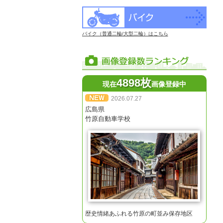
バイク（普通二輪/大型二輪）はこちら
4898枚
現在
画像登録中
2026.07.27
広島県
竹原自動車学校
歴史情緒あふれる竹原の町並み保存地区