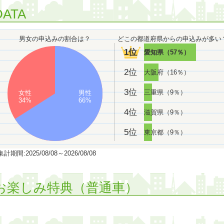
DATA
男女の申込みの割合は？
どこの都道府県からの申込みが多い
1位
愛知県（57％）
2位
大阪府（16％）
3位
三重県（9％）
女性
男性
34%
66%
4位
滋賀県（9％）
5位
東京都（9％）
計期間:2025/08/08～2026/08/08
お楽しみ特典（普通車）