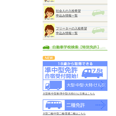
社会人の入校希望
申込み情報一覧
フリーターの入校希望
申込み情報一覧
大型車/中型車/準中型/大特/けん引車はこちら
大型二種/中型二種/普通二種はこちら