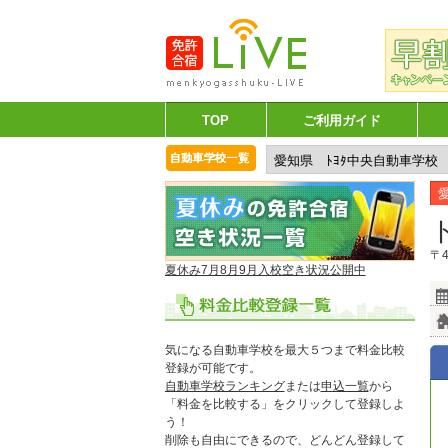
TOP
ご利用ガイド
〒4
夏休み7月8月9月入校空き状況公開中
気になる自動車学校を最大５つまで料金比較
登録が可能です。
自動車学校ランキング
または
申込一覧
から
「料金を比較する」をクリックして登録しよ
う！
削除も自由にできるので、どんどん登録して