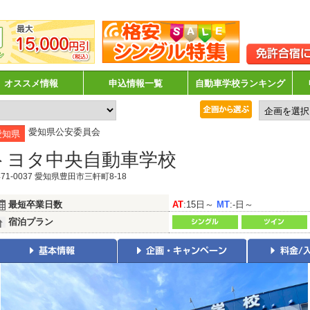
オススメ情報
申込情報一覧
自動車学校ランキング
愛知県公安委員会
愛知県
トヨタ中央自動車学校
71-0037 愛知県豊田市三軒町8-18
最短卒業日数
AT
:15日～
MT
:-日～
宿泊プラン