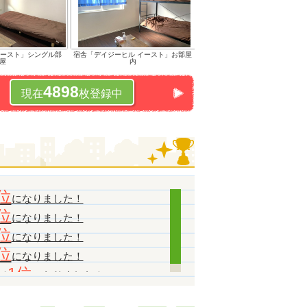
イースト」シングル部
宿舎「デイジーヒル イースト」お部屋
屋
内
4898
現在
枚登録中
位
になりました！
位
になりました！
位
になりました！
位
になりました！
1位
で
になりました！