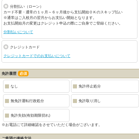
分割払い（ローン）
カード不要・通常の１ヶ月～６ヶ月後から支払開始ＯＫのスキップ払い
※通常はご入校月の翌月からお支払い開始となります。
お支払開始月の変更はクレジット申込の際にご自身でご登録ください。
分割払いについて
クレジットカード
クレジットカードでのお支払いについて
免許履歴
必須
なし
免許停止処分
無免許運転行政処分
免許取り消し
免許失効(有効期限切れ)
※お電話にて詳細確認をさせていただく場合がございます。
ご希望の連絡方法