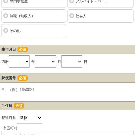
専門学校生
アルバイト・パート
無職（無収入）
社会人
その他
生年月日
必須
西暦
年
月
日
郵便番号
必須
〒
ご住所
必須
都道府県
市区町村