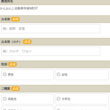
教習所名
かんおんじ自動車学校WEST
お名前
必須
お名前（カナ）
必須
性別
必須
男性
女性
ご職業
必須
高校生
大学生