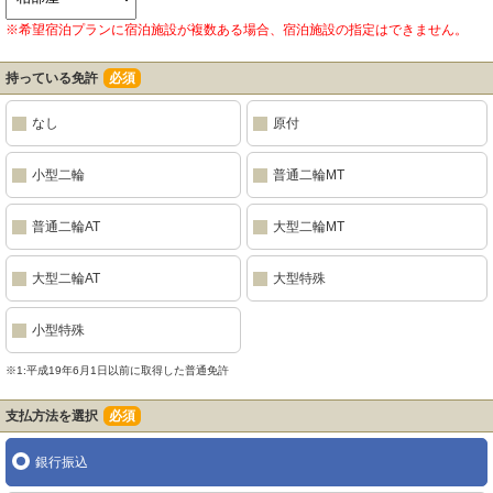
※希望宿泊プランに宿泊施設が複数ある場合、宿泊施設の指定はできません。
持っている免許
必須
なし
原付
小型二輪
普通二輪MT
普通二輪AT
大型二輪MT
大型二輪AT
大型特殊
小型特殊
※1:平成19年6月1日以前に取得した普通免許
支払方法を選択
必須
銀行振込