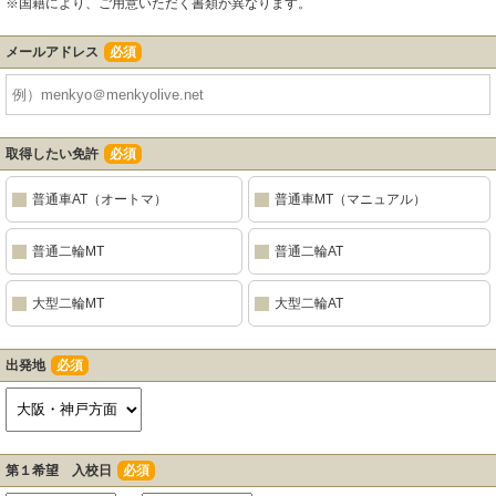
※国籍により、ご用意いただく書類が異なります。
メールアドレス
必須
取得したい免許
必須
普通車AT（オートマ）
普通車MT（マニュアル）
普通二輪MT
普通二輪AT
大型二輪MT
大型二輪AT
出発地
必須
第１希望 入校日
必須