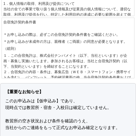
1．個人情報の取得、利用及び提供について
当社の全ての事業で取り扱う個人情報及び従業員の個人情報について、適切な
取得、利用及び提供を行い、特定した利用目的の達成に必要な範囲を超えて個
人情報を取り扱うことはありません。利用目的を超えて個人情報の取り扱いを
合宿免許契約条件書
行う場合には、あらかじめご本人の同意を得ます。
＊お申し込みの際は、必ずこの合宿免許契約条件書をご確認ください。
2．個人情報に関する法令や指針、規範について
＊お申し込みが未成年の方は、親権者（ご両親）の同意が必要となります。
個人情報に関する法令・国が定める指針その他の規範を守ります。
（総則）
3．個人情報の安全管理について
１．この合宿免許は、株式会社ナンバメイト（以下、当社といいます）が企
個人情報への不正アクセスや、個人情報の漏えい、紛失、破壊、改ざん等に対
画・募集し実施いたします。参加されるお客様は、当社と合宿免許契約（以
して、合理的な防止並びに是正措置を行います。
下、当契約といいます）を締結することになります。
２．合宿免許の内容・条件は、募集広告（ＷＥＢ・スマートフォン・携帯サイ
4．個人情報に関する苦情及び相談について
トを含む）、パンフレット、予約確認書面の他、当合宿免許契約条件書および
個人情報に関する苦情及び相談には、速やかに対処します。
標準旅行業約款募集企画旅行契約の部
によります。
（お申し込みとご契約の成立）
5．個人情報保護の取り組み（個人情報保護マネジメントシステム）について
【重要なお知らせ】
個人情報の保護を適切に行うため、継続的にその取り組みを見直し、改善しま
１．当社は、お客様より自動車教習所、入校日、運転免許種別を指定して手配
このお申込みは【仮申込み】であり、
す。
の希望を承り、道路交通法、自動車教習所個別規約、空席状況を確認し、当社
現時点では教習所・宿舎・入校日は確定していません。
制定日 2001年6月1日
が手配を承諾する旨をお客様へ回答した後、お客様からお申し込みをいただき
改定日 2008年10月15日
ます。なお、お申し込みの方が未成年の場合は、親権者の同意を確認させてい
株式会社ナンバメイト
ただきます。
教習所の空き状況および条件を確認のうえ、
代表取締役 時野 学
２．お申し込み後、当社が指定する期日までにお客様が申込金または教習料金
当社からのご連絡をもって正式なお申込み確定となります。
全額をお支払いいただいた場合に当契約の成立として取り扱います。「お客様
個人情報の取り扱いについて
が申込金または教習料金全額をお支払いいただいた場合」とは以下のいずれか