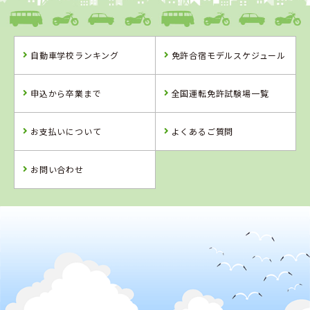
りました！
2018年12月
1位
北陸・東海でフリーターに人気のランキングで
になりまし
た！
自動車学校ランキング
免許合宿モデルスケジュール
2018年10月
1位
北陸・東海で女性の大学生に人気のランキングで
になりま
申込から卒業まで
全国運転免許試験場一覧
した！
2018年10月
1位
北陸・東海で大学生に人気のランキングで
になりました！
お支払いについて
よくあるご質問
2018年09月
1位
北陸・東海で女性の大学生に人気のランキングで
になりま
お問い合わせ
した！
2018年09月
1位
北陸・東海で男性の大学生に人気のランキングで
になりま
した！
2018年09月
1位
北陸・東海で男性に人気のランキングで
になりました！
2018年09月
1位
北陸・東海で大学生に人気のランキングで
になりました！
2018年08月