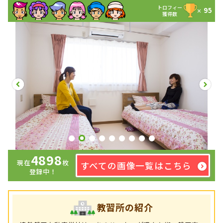
トロフィー
95
×
獲得数
4898
現在
枚
すべての画像一覧はこちら
登録中！
教習所の紹介