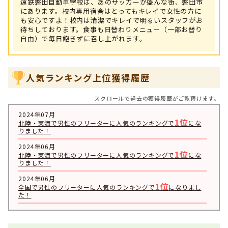
遠鉄磐田自動車学校は、あのサッカーが盛んな街、磐田市
にあります。校内専用宿舎はとってもキレイで女性の方に
も安心ですよ！校内は清潔でキレイで明るいスタッフがお
待ちしております。食事も日替わりメニュー（一部お替り
自由）で毎日飽きずに召し上がれます。
人気ランキング上位獲得履歴
スクロールで過去の獲得履歴がご覧頂けます。
2024年07月
1位
北陸・東海で男性のフリーターに人気のランキングで
にな
りました！
2024年06月
1位
北陸・東海で男性のフリーターに人気のランキングで
にな
りました！
2024年06月
1位
全国で男性のフリーターに人気のランキングで
になりまし
た！
2024年03月
1位
北陸・東海で男性のフリーターに人気のランキングで
にな
りました！