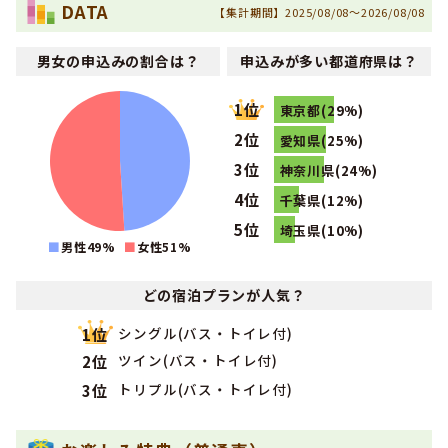
DATA
【集計期間】2025/08/08～2026/08/08
2022年07月
1位
北陸・東海で男性のその他に人気のランキングで
になりま
男女の申込みの割合は？
申込みが多い都道府県は？
した！
2022年07月
1位
1位
全国で男性のその他に人気のランキングで
になりました！
東京都(29%)
2位
2022年06月
愛知県(25%)
1位
北陸・東海で男性のその他に人気のランキングで
になりま
3位
神奈川県(24%)
した！
4位
千葉県(12%)
2022年06月
1位
全国で男性のその他に人気のランキングで
になりました！
5位
埼玉県(10%)
男性49%
女性
51
%
2022年05月
1位
北陸・東海で男性のその他に人気のランキングで
になりま
した！
どの宿泊プランが人気？
2022年05月
1位
北陸・東海でその他に人気のランキングで
になりました！
シングル(バス・トイレ付)
1位
ツイン(バス・トイレ付)
2位
2022年04月
1位
北陸・東海で男性のその他に人気のランキングで
になりま
トリプル(バス・トイレ付)
3位
した！
2022年01月
1位
北陸・東海で女性のその他に人気のランキングで
になりま