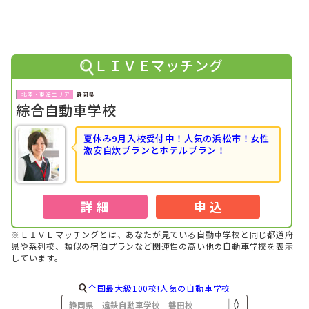
1位
北陸・東海で男性の高校生に人気のランキングで
になりま
した！
2021年05月
1位
北陸・東海で女性のその他に人気のランキングで
になりま
した！
ＬＩＶＥマッチング
2021年05月
1位
北陸・東海でその他に人気のランキングで
になりました！
静岡県
綜合自動車学校
2021年05月
1位
全国で女性のその他に人気のランキングで
になりました！
夏休み9月入校受付中！
人気の浜松市！女性
2021年05月
激安自炊プランとホテルプラン！
1位
全国でその他に人気のランキングで
になりました！
2021年01月
1位
北陸・東海で男性のフリーターに人気のランキングで
にな
りました！
詳 細
申 込
2021年01月
1位
全国で男性のフリーターに人気のランキングで
になりまし
※ＬＩＶＥマッチングとは、あなたが見ている自動車学校と同じ都道府
た！
県や系列校、類似の宿泊プランなど関連性の高い他の自動車学校を表示
しています。
2020年01月
1位
北陸・東海で男性の専門学校生に人気のランキングで
にな
りました！
全国最大級100校!人気の自動車学校
2019年12月