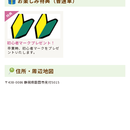
お楽しみ特典（普通車）
した！
2022年01月
特典
1位
北陸・東海でその他に人気のランキングで
になりました！
2022年01月
1位
全国で女性のその他に人気のランキングで
になりました！
2022年01月
初心者マークプレゼント！
1位
全国でその他に人気のランキングで
になりました！
卒業時、初心者マークをプレゼ
ントいたします。
2021年12月
1位
北陸・東海で男性のフリーターに人気のランキングで
にな
りました！
住所・周辺地図
2021年12月
1位
全国で男性のフリーターに人気のランキングで
になりまし
た！
〒438-0086 静岡県磐田市見付5015
2021年11月
1位
北陸・東海で男性のフリーターに人気のランキングで
にな
りました！
2021年11月
1位
全国で男性のフリーターに人気のランキングで
になりまし
た！
2021年07月