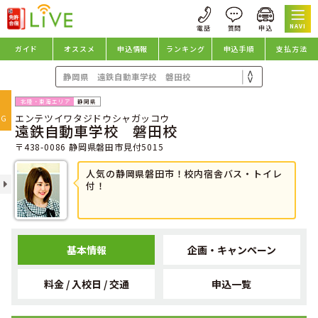
NAVI
ガイド
オススメ
申込情報
ランキング
申込手順
支払方法
oggle
静岡県
エンテツイワタジドウシャガッコウ
avigation
NG
遠鉄自動車学校 磐田校
〒438-0086 静岡県磐田市見付5015
人気の静岡県磐田市！校内宿舎バス・トイレ
付！
基本情報
企画・キャンペーン
料金 / 入校日 / 交通
申込一覧