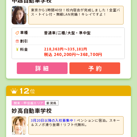
東京から1時間40分！校内宿舎が完成しました！全室バ
ス・トイレ付・無線LAN完備！キレイですよ！
車種
普通車/二種/大型・準中型
割引
料金
218,363円～335,181円
税込 240,200円～368,700円
詳 細
予 約
12
位
新潟県
妙高自動車学校
3月20日以降の入校募集中！
ペンションに宿泊。スキー
＆スノボ滑り放題！リフト代無料。