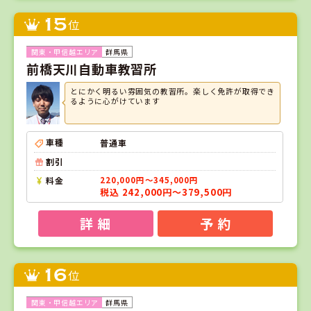
15
位
群馬県
前橋天川自動車教習所
とにかく明るい雰囲気の教習所。楽しく免許が取得でき
るように心がけています
車種
普通車
割引
料金
220,000円～345,000円
税込 242,000円～379,500円
詳 細
予 約
16
位
群馬県