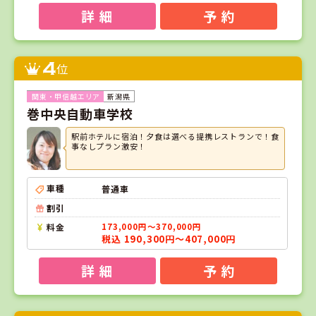
詳 細
予 約
4
位
新潟県
巻中央自動車学校
駅前ホテルに宿泊！夕食は選べる提携レストランで！食
事なしプラン激安！
車種
普通車
割引
料金
173,000円～370,000円
税込 190,300円～407,000円
詳 細
予 約