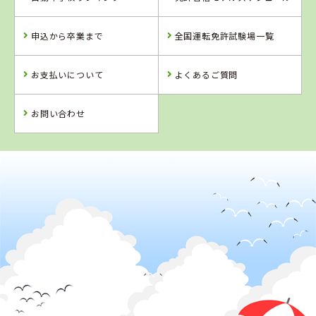
クールアジマ
茨城県
新潟県
大宮自動車教習
新潟自動車学校
申込から卒業まで
全国運転免許試験場一覧
所
お支払いについて
よくあるご質問
詳 細
詳 細
詳 細
詳 細
予 約
お問い合わせ
予 約
予 約
予 約
2
位
4
5
6
位
位
位
新潟県
新潟自動車学校
新潟県
新潟県
千葉県
巻中央自動車学
柿崎自動車学校
銚子大洋自動車
校
教習所