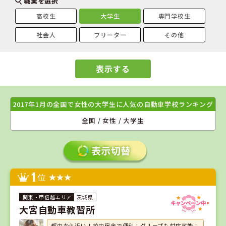
職業を選択
高校生
大学生
専門学校生
社会人
フリーター
その他
表示する
2017年1月の全国で女性の大学生に人気の自動車学校ランキング
全国 / 女性 / 大学生
1
位
茨城県
大宮自動車教習所
都内から近い！校内宿舎で便利！グループも対応可能！