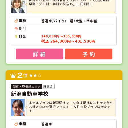
早割・グル割・学割で税込15,000円割引！
車種
普通車/バイク/二種/大型・準中型
割引
料金
240,000円～365,000円
税込 264,000円～401,500円
詳 細
予 約
2
位
新潟県
新潟自動車学校
ホテルプランは新潟駅すぐ！夕食は提携レストランから
お好きな店を選択できます！ 女性自炊プランは激安で
す！
車種
普通車