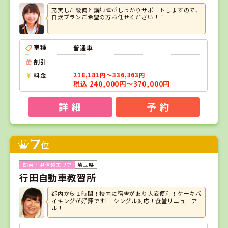
充実した設備と講師陣がしっかりサポートしますので、
自炊プランご希望の方お任せください！！
車種
普通車
割引
料金
218,181円～336,363円
税込 240,000円～370,000円
詳 細
予 約
7
位
埼玉県
行田自動車教習所
都内から１時間！校内に宿舎があり大変便利！ケーキバ
イキングが好評です! シングル対応！食堂リニューア
ル！