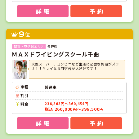
詳 細
予 約
9
位
長野県
ＭＡＸドライビングスクール千曲
大型スーパー、コンビニなど生活に必要な施設がズラ
リ！！キレイな専用宿舎が大好評です！
車種
普通車
割引
料金
236,363円～360,454円
税込 260,000円～396,500円
詳 細
予 約