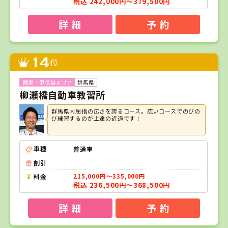
税込 242,000円～379,500円
詳 細
予 約
14
位
群馬県
柳瀬橋自動車教習所
群馬県内屈指の広さを誇るコース。広いコースでのびの
び練習するのが上達の近道です！
車種
普通車
割引
料金
215,000円～335,000円
税込 236,500円～368,500円
詳 細
予 約