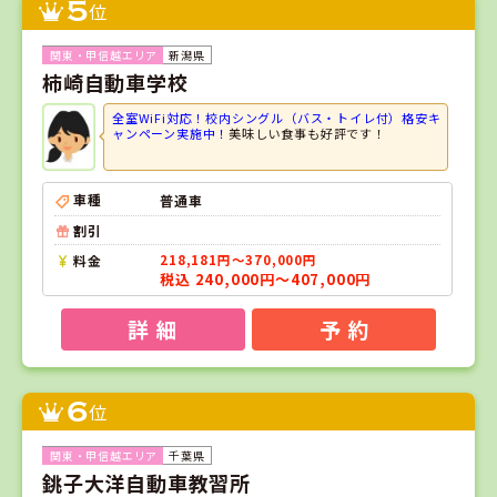
5
位
新潟県
柿崎自動車学校
全室WiFi対応！校内シングル（バス・トイレ付）格安キ
ャンペーン実施中！
美味しい食事も好評です！
車種
普通車
割引
料金
218,181円～370,000円
税込 240,000円～407,000円
詳 細
予 約
6
位
千葉県
銚子大洋自動車教習所