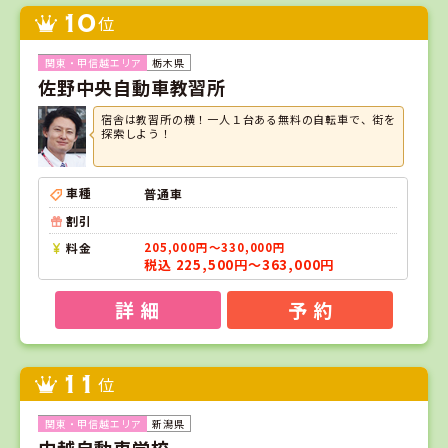
10
位
栃木県
佐野中央自動車教習所
宿舎は教習所の横！一人１台ある無料の自転車で、街を
探索しよう！
車種
普通車
割引
料金
205,000円～330,000円
税込 225,500円～363,000円
詳 細
予 約
11
位
新潟県
中越自動車学校