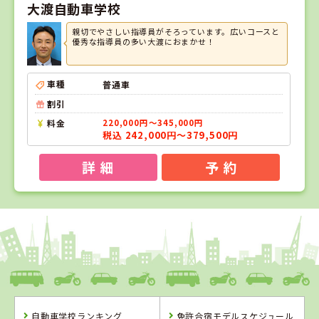
大渡自動車学校
親切でやさしい指導員がそろっています。広いコースと
優秀な指導員の多い大渡におまかせ！
車種
普通車
割引
料金
220,000円～345,000円
税込 242,000円～379,500円
詳 細
予 約
1
1
2
3
位
位
位
位
茨城県
大宮自動車教習所
長野県
自動車学校ランキング
免許合宿モデルスケジュール
ドライビングス