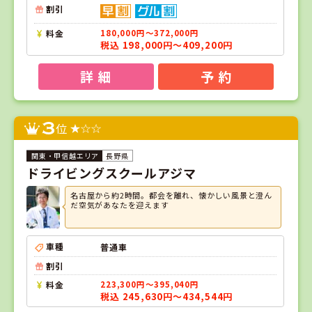
割引
料金
180,000円～372,000円
税込 198,000円～409,200円
詳 細
予 約
3
位
長野県
ドライビングスクールアジマ
名古屋から約2時間。都会を離れ、懐かしい風景と澄ん
だ空気があなたを迎えます
車種
普通車
割引
料金
223,300円～395,040円
税込 245,630円～434,544円