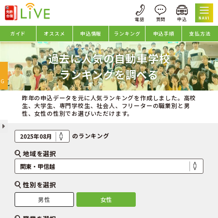
NAVI
ガイド
オススメ
申込情報
ランキング
申込手順
支払方法
過去に人気の自動車学校
oggle
ランキングを調べる
avigation
NG
昨年の申込データを元に人気ランキングを作成しました。高校
生、大学生、専門学校生、社会人、フリーターの職業別と男
性、女性の性別でお選びいただけます。
のランキング
地域を選択
性別を選択
男性
女性