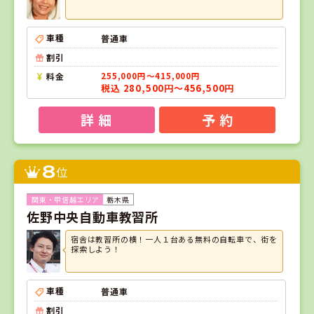
車種
普通車
割引
料金
255,000円～415,000円
税込 280,500円～456,500円
詳 細
予 約
8
位
栃木県
佐野中央自動車教習所
宿舎は教習所の横！一人１台ある無料の自転車で、街を
探索しよう！
車種
普通車
割引