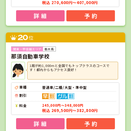
税込 270,600円～407,000円
詳 細
予 約
20
位
栃木県
那須自動車学校
1周が約1,000mと全国でもトップクラスのコースで
す！都内からもアクセス良好！
車種
普通車/二種/大型・準中型
割引
料金
245,000円～348,000円
税込 269,500円～382,800円
詳 細
予 約