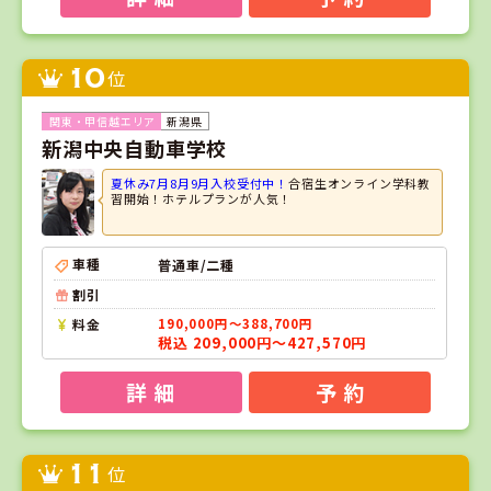
10
位
新潟県
新潟中央自動車学校
夏休み7月8月9月入校受付中！
合宿生オンライン学科教
習開始！ホテルプランが人気！
車種
普通車/二種
割引
料金
190,000円～388,700円
税込 209,000円～427,570円
詳 細
予 約
11
位