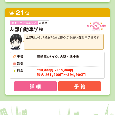
21
位
茨城県
友部自動車学校
上野駅からJR特急70分と都心から近い自動車学校です!
車種
普通車/バイク/大型・準中型
割引
料金
238,000円～359,000円
税込 261,800円～394,900円
詳 細
予 約
1
1
2
3
位
位
位
位