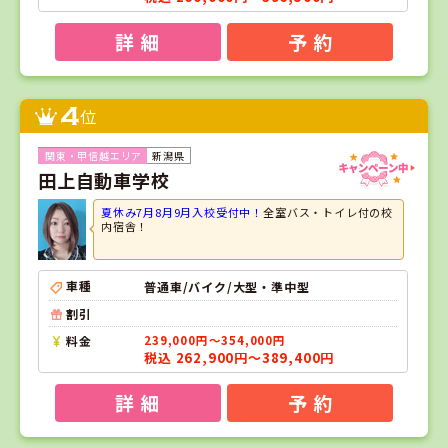
詳 細
予 約
4
位
新潟県
田上自動車学校
夏休み7月8月9月入校受付中！
全室バス・トイレ付の校
内宿舎！
車種
普通車/バイク/大型・準中型
割引
料金
239,000円～354,000円
税込 262,900円～389,400円
詳 細
予 約