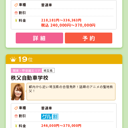
車種
普通車
割引
料金
218,181円～336,363円
税込 240,000円～370,000円
詳 細
予 約
19
位
埼玉県
秩父自動車学校
都内から近い埼玉県の合宿免許！話題のアニメの聖地秩
父！
車種
普通車
割引
料金
246,000円～370,000円