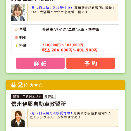
9月17日以降の入校受付中！
専用宿舎が教習所に隣接し
ていて大浴場とサウナを完備！備です！
車種
普通車/バイク/二種/大型・準中型
割引
料金
240,000円～365,000円
税込 264,000円～401,500円
詳 細
予 約
2
位
長野県
信州伊那自動車教習所
9月17日以降の入校受付中！
充実すぎる宿泊設備が人
気！シングルルームがおすすめ！