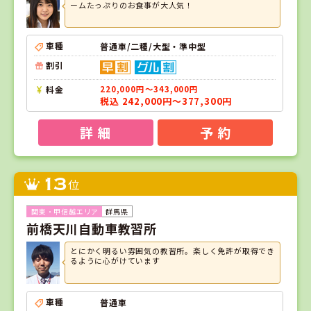
ームたっぷりのお食事が大人気！
車種
普通車/二種/大型・準中型
割引
料金
220,000円～343,000円
税込 242,000円～377,300円
詳 細
予 約
13
位
群馬県
前橋天川自動車教習所
とにかく明るい雰囲気の教習所。楽しく免許が取得でき
るように心がけています
車種
普通車