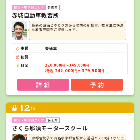
群馬県
赤城自動車教習所
最新の設備とゆとりのある環境の新校舎。教習生に快適
な教習空間をご提供します。
車種
普通車
割引
料金
220,000円～345,000円
税込 242,000円～379,500円
詳 細
予 約
12
位
栃木県
さくら那須モータースクール
宇都宮餃子で有名な宇都宮駅から送迎バス30分！ボリュ