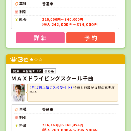
車種
普通車
割引
料金
220,000円～340,000円
税込 242,000円～374,000円
詳 細
予 約
3
位
長野県
ＭＡＸドライビングスクール千曲
9月17日以降の入校受付中！
特典と施設が抜群の充実度
MAX！
車種
普通車
割引
料金
236,363円～360,454円
税込 260,000円～396,500円