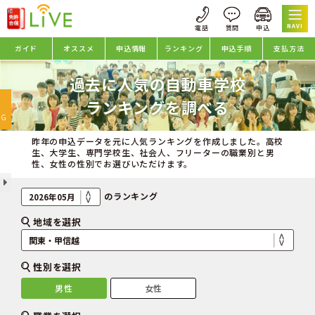
NAVI
ガイド
オススメ
申込情報
ランキング
申込手順
支払方法
過去に人気の自動車学校
oggle
ランキングを調べる
avigation
NG
昨年の申込データを元に人気ランキングを作成しました。高校
生、大学生、専門学校生、社会人、フリーターの職業別と男
性、女性の性別でお選びいただけます。
のランキング
地域を選択
性別を選択
男性
女性