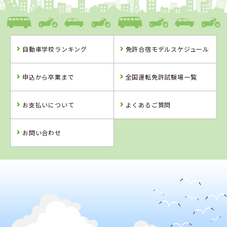
茨城県
大宮自動車教習所
自動車学校ランキング
免許合宿モデルスケジュール
茨城県
長野県
長野県
大宮自動車教習
信州伊那自動車
ＭＡＸドライビ
申込から卒業まで
全国運転免許試験場一覧
所
教習所
ングスクール千
曲
お支払いについて
よくあるご質問
詳 細
詳 細
詳 細
詳 細
予 約
お問い合わせ
予 約
予 約
予 約
2
位
4
5
6
位
位
位
長野県
信州伊那自動車教習所