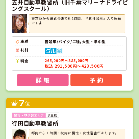
五井自動車教習所（旧千葉マリーナドライビ
ングスクール）
東京駅から総武快速で約1時間。『五井温泉』入り放題
ですよ！
車種
普通車/バイク/二種/大型・準中型
割引
料金
265,000円～385,000円
税込 291,500円～423,500円
詳 細
予 約
7
位
埼玉県
行田自動車教習所
都内から１時間！校内に男性・女性宿舎があります。