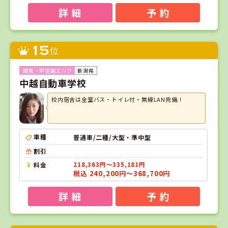
詳 細
予 約
15
位
新潟県
中越自動車学校
校内宿舎は全室バス・トイレ付・無線LAN完備！
車種
普通車/二種/大型・準中型
割引
料金
218,363円～335,181円
税込 240,200円～368,700円
詳 細
予 約