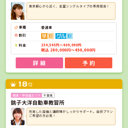
東京都心から近く、全室シングルタイプの専用宿舎！
車種
普通車
割引
料金
254,545円～409,090円
税込 280,000円～450,000円
詳 細
予 約
18
位
千葉県
銚子大洋自動車教習所
充実した設備と講師陣がしっかりサポート。自炊プラン
ご希望の方必見！