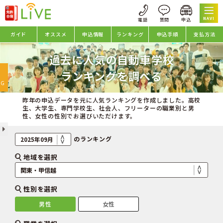
NAVI
ガイド
オススメ
申込情報
ランキング
申込手順
支払方法
過去に人気の自動車学校
oggle
ランキングを調べる
avigation
NG
昨年の申込データを元に人気ランキングを作成しました。高校
生、大学生、専門学校生、社会人、フリーターの職業別と男
性、女性の性別でお選びいただけます。
のランキング
地域を選択
性別を選択
男性
女性