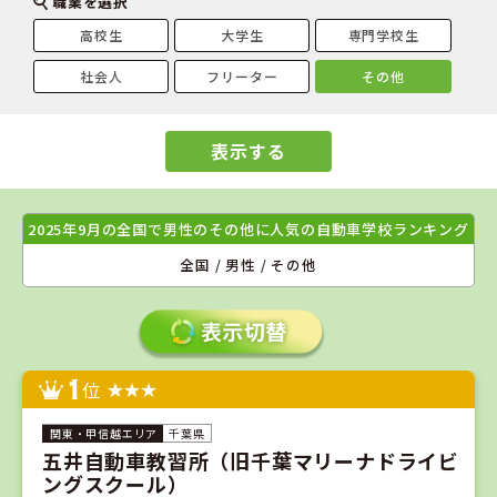
職業を選択
高校生
大学生
専門学校生
社会人
フリーター
その他
表示する
2025年9月の全国で男性のその他に人気の自動車学校ランキング
全国 / 男性 / その他
1
位
千葉県
五井自動車教習所（旧千葉マリーナドライビ
ングスクール）