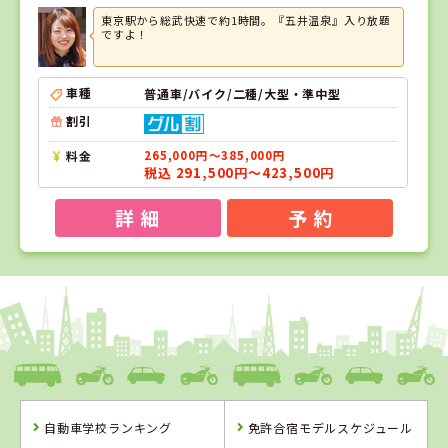
東京駅から総武快速で約1時間。『五井温泉』入り放題
ですよ！
車種
普通車/バイク/二種/大型・準中型
割引
料金
265,000円～385,000円
税込 291,500円～423,500円
詳 細
予 約
1
1
位
位
千葉県
五井自動車教習所（旧千葉マリーナドライビ
ングスクール）
自動車学校ランキング
免許合宿モデルスケジュール