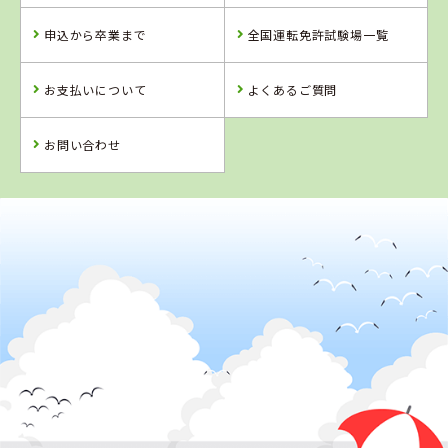
千葉県
五井自動車教習
申込から卒業まで
全国運転免許試験場一覧
所（旧千葉マリ
ーナドライビン
グスクール）
お支払いについて
よくあるご質問
詳 細
詳 細
予 約
予 約
お問い合わせ