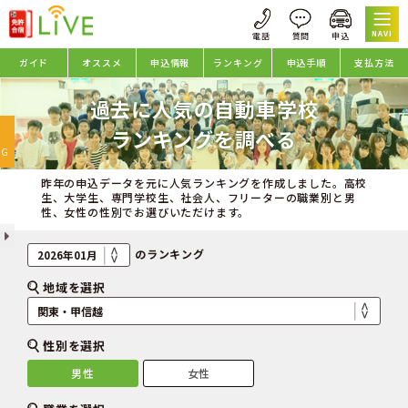
NAVI
ガイド
オススメ
申込情報
ランキング
申込手順
支払方法
過去に人気の自動車学校
oggle
ランキングを調べる
avigation
NG
昨年の申込データを元に人気ランキングを作成しました。高校
生、大学生、専門学校生、社会人、フリーターの職業別と男
性、女性の性別でお選びいただけます。
のランキング
地域を選択
性別を選択
男性
女性