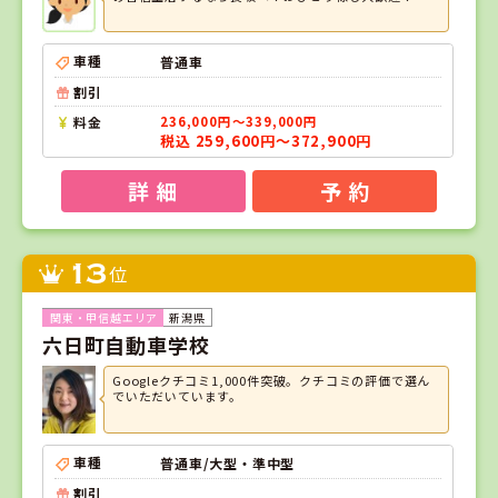
車種
普通車
割引
料金
236,000円～339,000円
税込 259,600円～372,900円
詳 細
予 約
13
位
新潟県
六日町自動車学校
Googleクチコミ1,000件突破。クチコミの評価で選ん
でいただいています。
車種
普通車/大型・準中型
割引