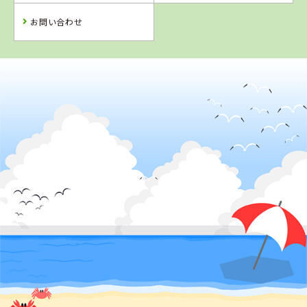
詳 細
予 約
予 約
予 約
予 約
お問い合わせ
4
5
6
2
位
位
位
位
栃木県
さくら那須モータースクール
新潟県
埼玉県
新潟県
新潟中央自動車
行田自動車教習
糸魚川自動車学
学校
所
校
詳 細
詳 細
詳 細
詳 細
予 約
予 約
予 約
予 約
3
位