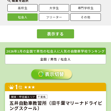
職業を選択
高校生
大学生
専門学校生
社会人
フリーター
その他
表示する
2026年1月の全国で男性の社会人に人気の自動車学校ランキング
全国 / 男性 / 社会人
1
位
千葉県
五井自動車教習所（旧千葉マリーナドライビ
ングスクール）