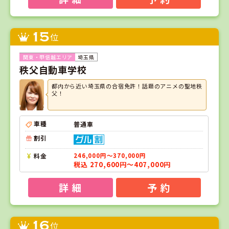
15
位
埼玉県
秩父自動車学校
都内から近い埼玉県の合宿免許！話題のアニメの聖地秩
父！
車種
普通車
割引
料金
246,000円～370,000円
税込 270,600円～407,000円
詳 細
予 約
16
位