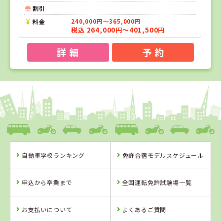
割引
料金
240,000円～365,000円
税込 264,000円～401,500円
詳 細
予 約
1
1
2
3
位
位
位
位
千葉県
五井自動車教習所（旧千葉マリーナドライビ
ングスクール）
自動車学校ランキング
免許合宿モデルスケジュール
千葉県
栃木県
新潟県
五井自動車教習
さくら那須モー
田上自動車学校
申込から卒業まで
全国運転免許試験場一覧
所（旧千葉マリ
タースクール
ーナドライビン
グスクール）
お支払いについて
よくあるご質問
詳 細
詳 細
詳 細