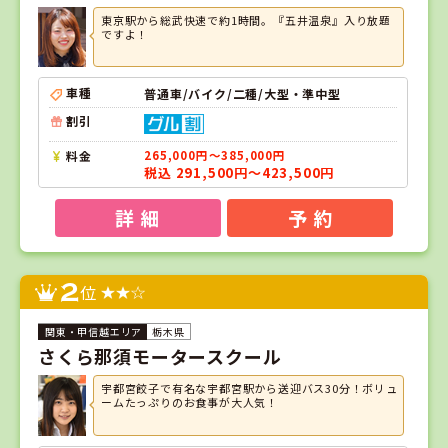
東京駅から総武快速で約1時間。『五井温泉』入り放題
ですよ！
車種
普通車/バイク/二種/大型・準中型
割引
料金
265,000円～385,000円
税込 291,500円～423,500円
詳 細
予 約
2
位
栃木県
さくら那須モータースクール
宇都宮餃子で有名な宇都宮駅から送迎バス30分！ボリュ
ームたっぷりのお食事が大人気！