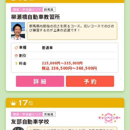
群馬県
柳瀬橋自動車教習所
群馬県内屈指の広さを誇るコース。広いコースでのびの
び練習するのが上達の近道です！
車種
普通車
割引
料金
215,000円～335,000円
税込 236,500円～368,500円
詳 細
予 約
17
位
茨城県
友部自動車学校