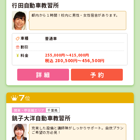
行田自動車教習所
都内から１時間！校内に男性・女性宿舎があります。
車種
普通車
割引
料金
255,000円～415,000円
税込 280,500円～456,500円
詳 細
予 約
7
位
千葉県
銚子大洋自動車教習所
充実した設備と講師陣がしっかりサポート。自炊プラン
ご希望の方必見！