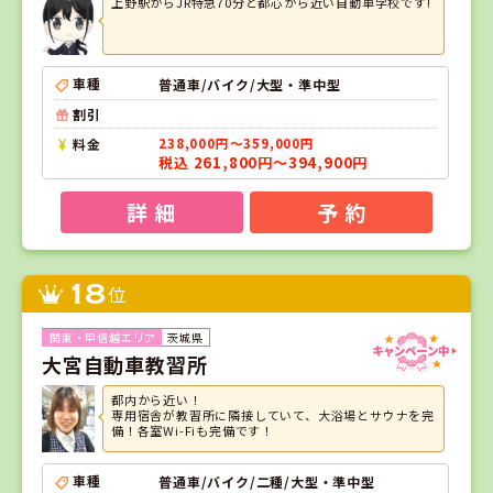
上野駅からJR特急70分と都心から近い自動車学校です!
車種
普通車/バイク/大型・準中型
割引
料金
238,000円～359,000円
税込 261,800円～394,900円
詳 細
予 約
18
位
茨城県
大宮自動車教習所
都内から近い！
専用宿舎が教習所に隣接していて、大浴場とサウナを完
備！各室Wi-Fiも完備です！
車種
普通車/バイク/二種/大型・準中型