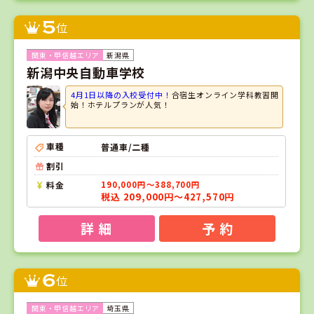
5
位
新潟県
新潟中央自動車学校
4月1日以降の入校受付中！
合宿生オンライン学科教習開
始！ホテルプランが人気！
車種
普通車/二種
割引
料金
190,000円～388,700円
税込 209,000円～427,570円
詳 細
予 約
6
位
埼玉県