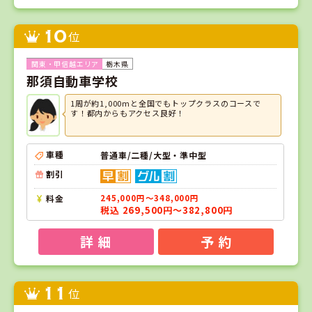
10
位
栃木県
那須自動車学校
1周が約1,000mと全国でもトップクラスのコースで
す！都内からもアクセス良好！
車種
普通車/二種/大型・準中型
割引
料金
245,000円～348,000円
税込 269,500円～382,800円
詳 細
予 約
11
位