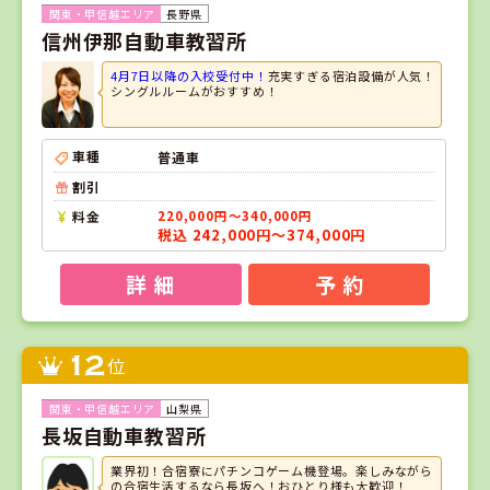
長野県
信州伊那自動車教習所
4月7日以降の入校受付中！
充実すぎる宿泊設備が人気！
シングルルームがおすすめ！
車種
普通車
割引
料金
220,000円～340,000円
税込 242,000円～374,000円
詳 細
予 約
12
位
山梨県
長坂自動車教習所
業界初！合宿寮にパチンコゲーム機登場。楽しみながら
の合宿生活するなら長坂へ！おひとり様も大歓迎！