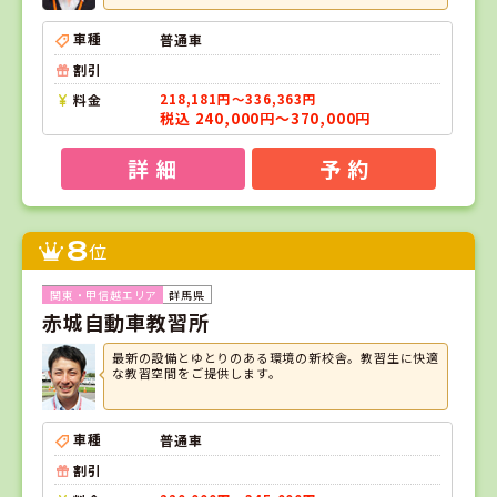
車種
普通車
割引
料金
218,181円～336,363円
税込 240,000円～370,000円
詳 細
予 約
8
位
群馬県
赤城自動車教習所
最新の設備とゆとりのある環境の新校舎。教習生に快適
な教習空間をご提供します。
車種
普通車
割引