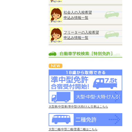
社会人の入校希望
申込み情報一覧
フリーターの入校希望
申込み情報一覧
大型車/中型車/準中型/大特/けん引車はこちら
大型二種/中型二種/普通二種はこちら