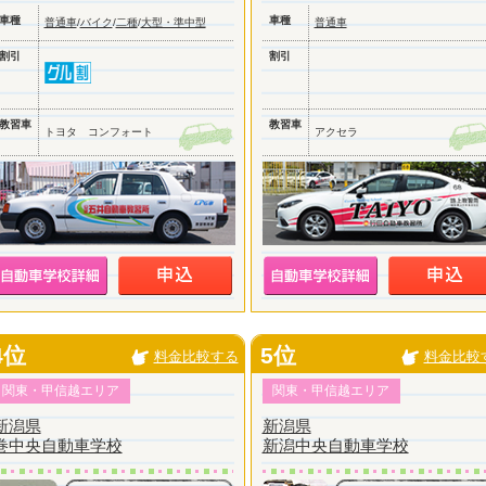
車種
車種
普通車
/
バイク
/
二種
/
大型・準中型
普通車
割引
割引
教習車
教習車
トヨタ コンフォート
アクセラ
4位
5位
料金比較する
料金比較
関東・甲信越エリア
関東・甲信越エリア
新潟県
新潟県
巻中央自動車学校
新潟中央自動車学校