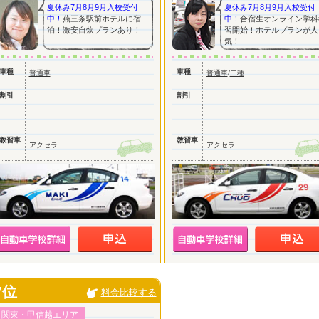
夏休み7月8月9月入校受付
夏休み7月8月9月入校受付
中！
燕三条駅前ホテルに宿
中！
合宿生オンライン学科
泊！激安自炊プランあり！
習開始！ホテルプランが人
気！
車種
車種
普通車
普通車
/
二種
割引
割引
教習車
教習車
アクセラ
アクセラ
7位
料金比較する
関東・甲信越エリア