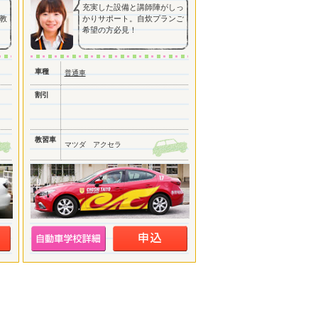
充実した設備と講師陣がしっ
教
かりサポート。自炊プランご
希望の方必見！
車種
普通車
割引
教習車
マツダ アクセラ