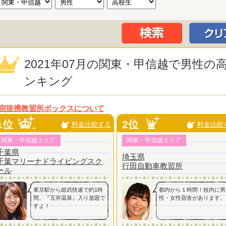
2021年07月の関東・甲信越で男性
ンキング
宿提携教習所ボックスについて
1位
2位
料金比較する
料金比較
関東・甲信越エリア
関東・甲信越エリア
千葉県
埼玉県
千葉マリーナドライビングスク
行田自動車教習所
ール
東京駅から総武快速で約1時
都内から１時間！校内に男
間。『五井温泉』入り放題で
性・女性宿舎があります。
すよ！