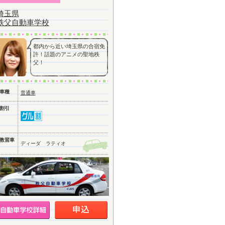
埼玉県
秩父自動車学校
都内から近い埼玉県の合宿免
許！話題のアニメの聖地秩
父！
車種
普通車
割引
教習車
ディーダ ラティオ