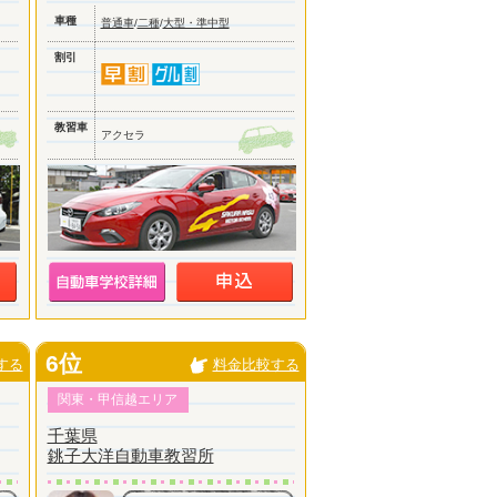
車種
普通車
/
二種
/
大型・準中型
割引
教習車
アクセラ
6位
する
料金比較する
関東・甲信越エリア
千葉県
銚子大洋自動車教習所