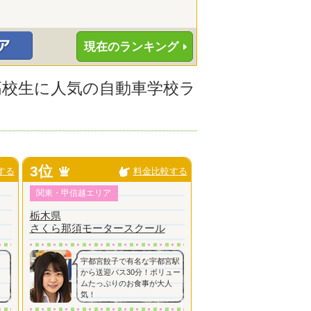
現在のランキング
の高校生に人気の自動車学校ラ
3位
する
料金比較する
関東・甲信越エリア
栃木県
さくら那須モータースクール
宇都宮餃子で有名な宇都宮駅
から送迎バス30分！ボリュー
ムたっぷりのお食事が大人
気！