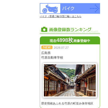
バイク（普通二輪/大型二輪）はこちら
4898枚
現在
画像登録中
2026.07.27
広島県
竹原自動車学校
歴史情緒あふれる竹原の町並み保存地区