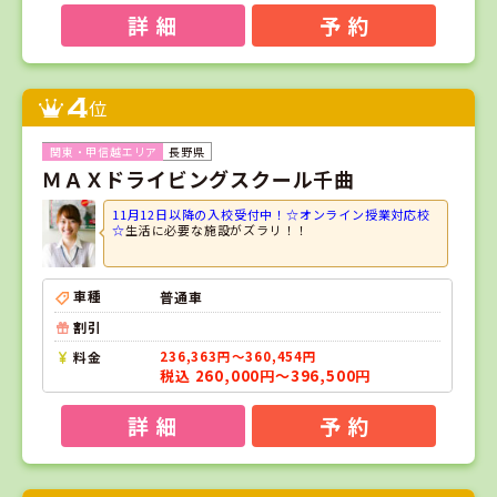
詳 細
予 約
4
位
長野県
ＭＡＸドライビングスクール千曲
11月12日以降の入校受付中！☆オンライン授業対応校
☆
生活に必要な施設がズラリ！！
車種
普通車
割引
料金
236,363円～360,454円
税込 260,000円～396,500円
詳 細
予 約