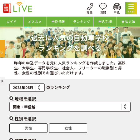
NAVI
ガイド
オススメ
申込情報
ランキング
申込手順
支払方法
過去に人気の自動車学校
oggle
ランキングを調べる
avigation
NG
昨年の申込データを元に人気ランキングを作成しました。高校
生、大学生、専門学校生、社会人、フリーターの職業別と男
性、女性の性別でお選びいただけます。
のランキング
地域を選択
性別を選択
男性
女性