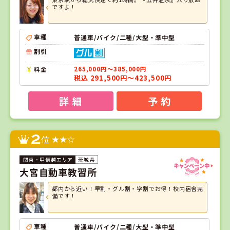
ですよ！
車種
普通車/バイク/二種/大型・準中型
割引
料金
265,000円～385,000円
税込 291,500円～423,500円
詳 細
予 約
2
位
茨城県
大宮自動車教習所
都内から近い！早割・グル割・学割でお得！校内宿舎完
備です！
車種
普通車/バイク/二種/大型・準中型