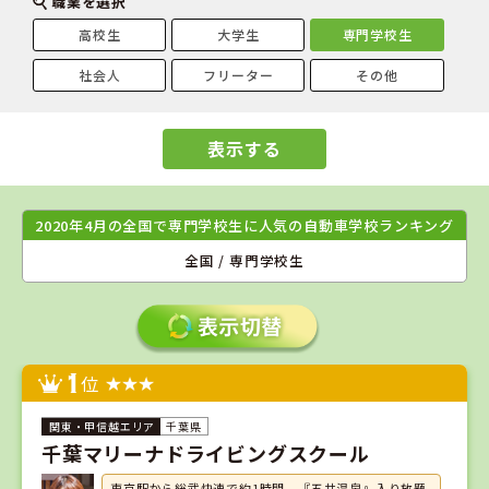
職業を選択
高校生
大学生
専門学校生
社会人
フリーター
その他
表示する
2020年4月の全国で専門学校生に人気の自動車学校ランキング
全国 / 専門学校生
1
位
千葉県
千葉マリーナドライビングスクール
東京駅から総武快速で約1時間。『五井温泉』入り放題