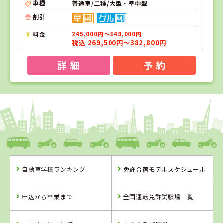
車種
普通車/二種/大型・準中型
割引
料金
245,000円～348,000円
税込 269,500円～382,800円
詳 細
予 約
1
1
2
3
位
位
位
位
千葉県
千葉マリーナドライビングスクール
自動車学校ランキング
免許合宿モデルスケジュール
千葉県
茨城県
長野県
千葉マリーナド
大宮自動車教習
信州伊那自動車
申込から卒業まで
全国運転免許試験場一覧
ライビングスク
所
教習所
ール