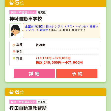
5
位
新潟県
柿崎自動車学校
全室WiFi対応！校内シングル（バス・トイレ付）格安キ
ャンペーン実施中！
美味しい食事も好評です！
車種
普通車
割引
料金
218,181円～370,000円
税込 240,000円～407,000円
詳 細
予 約
6
位
埼玉県
行田自動車教習所