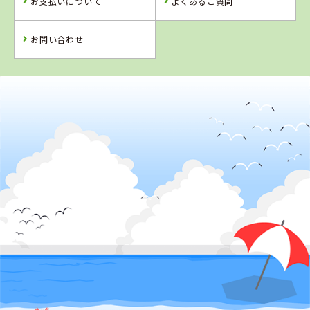
お支払いについて
よくあるご質問
詳 細
詳 細
詳 細
詳 細
予 約
お問い合わせ
予 約
予 約
予 約
2
位
4
5
6
位
位
位
茨城県
大宮自動車教習所
長野県
新潟県
埼玉県
ＭＡＸドライビ
柿崎自動車学校
行田自動車教習
ングスクール千
所
曲
詳 細
予 約
詳 細
詳 細
詳 細
予 約
予 約
予 約
3
位