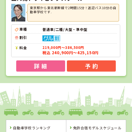
東京駅から東北新幹線で2時間15分！送迎バス10分の自
動車学校です.
車種
普通車/二種/大型・準中型
割引
料金
219,000円～386,500円
税込 240,900円～425,150円
詳 細
予 約
1
1
位
位
岩手県
盛岡南ドライビングスクール
自動車学校ランキング
免許合宿モデルスケジュール