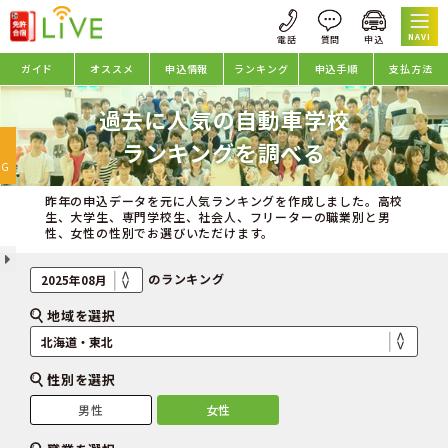
NAVI
ガイド
オススメ
申込情報
ランキング
申込手順
支払方法
過去に人気の自動車学校
oggle
ランキングを調べる
avigation
NG
昨年の申込データを元に人気ランキングを作成しました。高校
生、大学生、専門学校生、社会人、フリーターの職業別と男
性、女性の性別でお選びいただけます。
のランキング
地域を選択
性別を選択
男性
女性