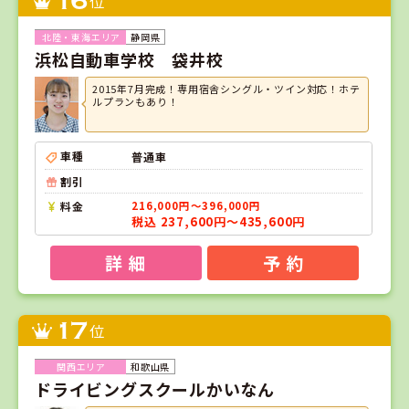
16
位
静岡県
浜松自動車学校 袋井校
2015年7月完成！専用宿舎シングル・ツイン対応！ホテ
ルプランもあり！
車種
普通車
割引
料金
216,000円～396,000円
税込 237,600円～435,600円
詳 細
予 約
17
位
和歌山県
ドライビングスクールかいなん