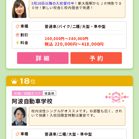
3月28日以降の入校受付中！
新大阪駅からＪＲ特急で８
０分！新しい校舎と校内宿舎で快適！
車種
普通車/バイク/二種/大型・準中型
割引
200,000円～380,000円
料金
税込 220,000円～418,000円
詳 細
予 約
18
位
徳島県
阿波自動車学校
校内女性シングルがオススメです。お部屋も広く、きれ
いで快適！入校日限定特割は激安です。
車種
普通車/二種/大型・準中型