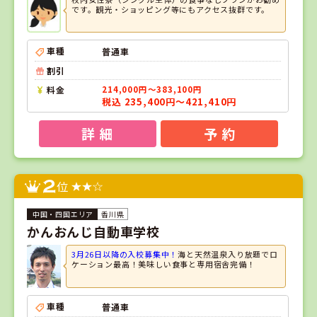
です。観光・ショッピング等にもアクセス抜群です。
車種
普通車
割引
料金
214,000円～383,100円
税込 235,400円～421,410円
詳 細
予 約
2
位
香川県
かんおんじ自動車学校
3月26日以降の入校募集中！
海と天然温泉入り放題でロ
ケーション最高！美味しい食事と専用宿舎完備！
車種
普通車