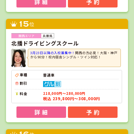
詳 細
予 約
15
位
兵庫県
北播ドライビングスクール
3月23日以降の入校募集中！
関西の方必見！大阪・神戸
から90分！校内宿舎シングル・ツイン対応！
車種
普通車
割引
料金
218,000円～280,000円
税込 239,800円～308,000円
詳 細
予 約