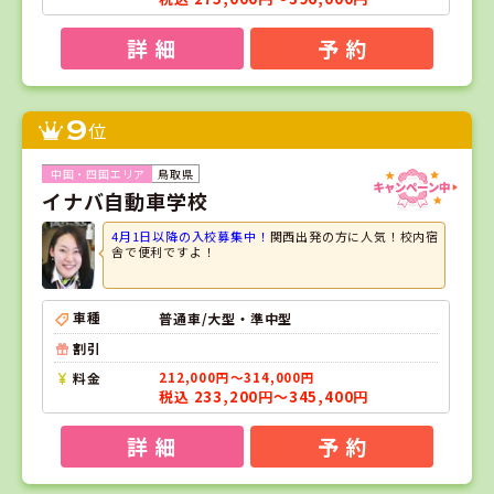
詳 細
予 約
9
位
鳥取県
イナバ自動車学校
4月1日以降の入校募集中！
関西出発の方に人気！校内宿
舎で便利ですよ！
車種
普通車/大型・準中型
割引
料金
212,000円～314,000円
税込 233,200円～345,400円
詳 細
予 約