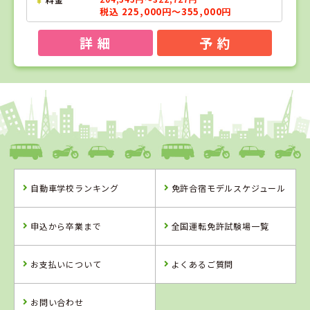
税込 225,000円～355,000円
詳 細
予 約
1
1
2
3
位
位
位
位
島根県
浜乃木ドライビングスクール
自動車学校ランキング
免許合宿モデルスケジュール
島根県
香川県
山形県
浜乃木ドライビ
かんおんじ自動
山形・県南自動
申込から卒業まで
全国運転免許試験場一覧
ングスクール
車学校
車学校
詳 細
詳 細
詳 細
お支払いについて
よくあるご質問
予 約
予 約
予 約
詳 細
予 約
お問い合わせ