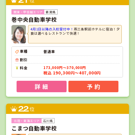
21
新潟県
巻中央自動車学校
4月1日以降の入校受付中！
燕三条駅前ホテルに宿泊！夕
食は選べるレストランで快適！
車種
普通車
割引
料金
173,000円～370,000円
税込 190,300円～407,000円
詳 細
予 約
22
位
石川県
こまつ自動車学校