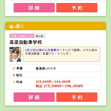
詳 細
予 約
4
位
岡山県
高梁自動車学校
3月22日以降の入校募集中！
テレビで話題。ホテル並み
の宿泊施設！全室バス・トイレ付！
車種
普通車/バイク
割引
料金
250,000円～360,000円
税込 275,000円～396,000円
詳 細
予 約