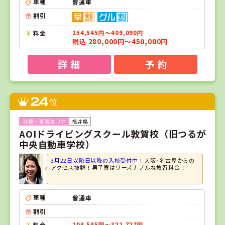
車種
普通車
割引
料金
254,545円～409,090円
税込 280,000円～450,000円
詳 細
予 約
24
位
福井県
AOIドライビングスクール敦賀校（旧つるが
中央自動車学校）
3月22日以降日以降の入校受付中！
大阪･名古屋からの
アクセス抜群！男子寮はリーズナブルな教習料金！
車種
普通車
割引
料金
204,545円～322,727円