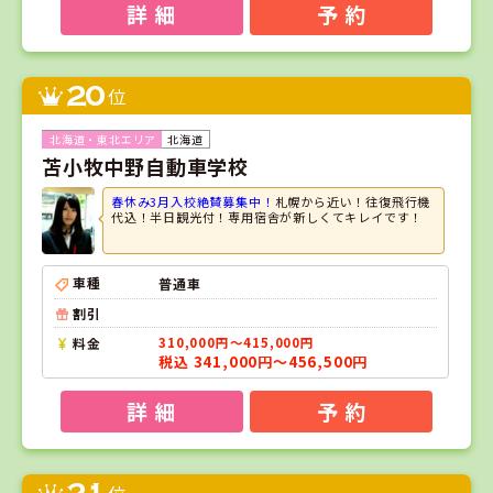
詳 細
予 約
20
位
北海道
苫小牧中野自動車学校
春休み3月入校絶賛募集中！
札幌から近い！往復飛行機
代込！半日観光付！専用宿舎が新しくてキレイです！
車種
普通車
割引
料金
310,000円～415,000円
税込 341,000円～456,500円
詳 細
予 約
位