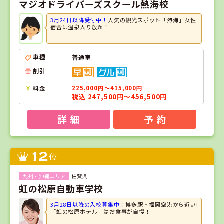
マジオドライバーズスクール熱海校
3月24日以降受付中！
人気の観光スポット「熱海」女性
宿舎は温泉入り放題！
車種
普通車
割引
料金
225,000円～415,000円
税込 247,500円～456,500円
詳 細
予 約
12
位
佐賀県
虹の松原自動車学校
3月28日以降の入校募集中！
博多駅・福岡空港から近い!
「虹の松原ホテル」はお食事が自慢！