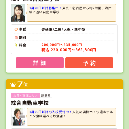
3月28日以降募集中！
東京・名古屋から約2時間、海岸
線に近い自動車学校!
車種
普通車/二種/大型・準中型
割引
料金
200,000円～335,000円
税込 220,000円～368,500円
詳 細
予 約
7
位
静岡県
綜合自動車学校
3月25日以降の入校受付中！
人気の浜松市！快適ホテル
と夕食は選べる飲食店！