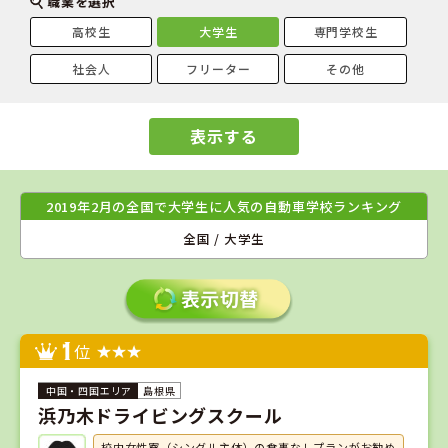
職業を選択
高校生
大学生
専門学校生
社会人
フリーター
その他
表示する
2019年2月の全国で大学生に人気の自動車学校ランキング
全国 / 大学生
1
位
島根県
浜乃木ドライビングスクール
校内女性寮（シングル主体）の食事なしプランがお勧め