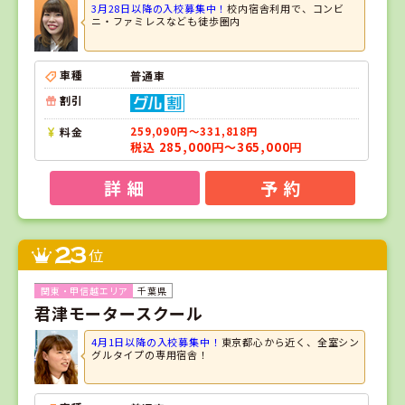
3月28日以降の入校募集中！
校内宿舎利用で、コンビ
ニ・ファミレスなども徒歩圏内
車種
普通車
割引
料金
259,090円～331,818円
税込 285,000円～365,000円
詳 細
予 約
23
位
千葉県
君津モータースクール
4月1日以降の入校募集中！
東京都心から近く、全室シン
グルタイプの専用宿舎！