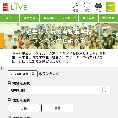
NAVI
ガイド
オススメ
申込情報
ランキング
申込手順
支払方法
過去に人気の自動車学校
oggle
ランキングを調べる
avigation
NG
昨年の申込データを元に人気ランキングを作成しました。高校
生、大学生、専門学校生、社会人、フリーターの職業別と男
性、女性の性別でお選びいただけます。
のランキング
地域を選択
性別を選択
男性
女性