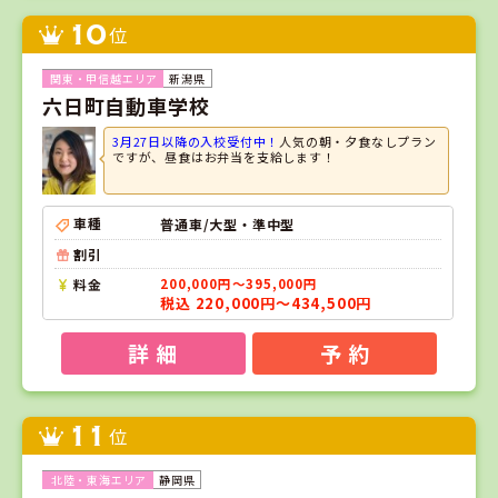
10
位
新潟県
六日町自動車学校
3月27日以降の入校受付中！
人気の朝・夕食なしプラン
ですが、昼食はお弁当を支給します！
車種
普通車/大型・準中型
割引
料金
200,000円～395,000円
税込 220,000円～434,500円
詳 細
予 約
11
位
静岡県