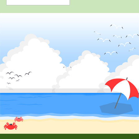
4
5
6
位
位
位
2
位
香川県
かんおんじ自動車学校
静岡県
浜松自動車学
校 浜岡校
岡山県
静岡県
高梁自動車学校
はいなん自動車
学校
詳 細
詳 細
詳 細
予 約
予 約
予 約
詳 細
予 約
7
8
9
位
位
位
3
位
山形県
山形・県南自動車学校