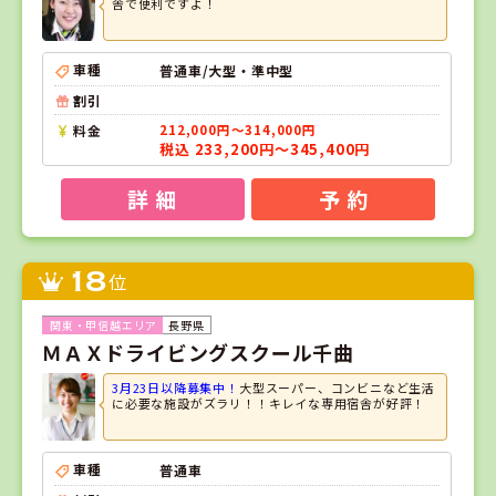
舎で便利ですよ！
車種
普通車/大型・準中型
割引
料金
212,000円～314,000円
税込 233,200円～345,400円
詳 細
予 約
18
位
長野県
ＭＡＸドライビングスクール千曲
3月23日以降募集中！
大型スーパー、コンビニなど生活
に必要な施設がズラリ！！キレイな専用宿舎が好評！
車種
普通車