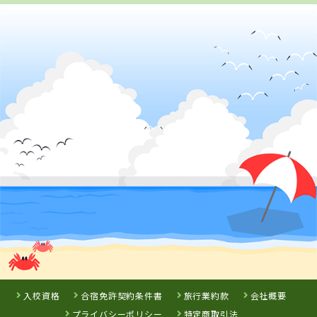
新潟県
新潟中央自動車学校
岡山県
静岡県
香川県
新倉敷自動車学
はいなん自動車
かんおんじ自動
校
学校
車学校
詳 細
詳 細
詳 細
予 約
予 約
予 約
詳 細
予 約
7
8
9
位
位
位
3
位
山形県
山形・県南自動車学校
入校資格
合宿免許契約条件書
旅行業約款
会社概要
静岡県
プライバシーポリシー
特定商取引法
マジオドライバ