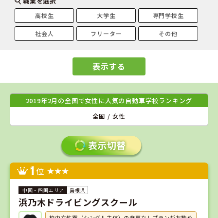
職業を選択
高校生
大学生
専門学校生
社会人
フリーター
その他
表示する
2019年2月の全国で女性に人気の自動車学校ランキング
全国 / 女性
1
位
島根県
浜乃木ドライビングスクール
校内女性寮（シングル主体）の食事なしプランがお勧め