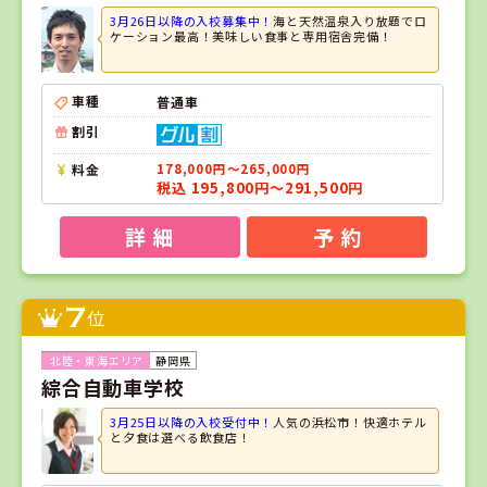
3月26日以降の入校募集中！
海と天然温泉入り放題でロ
ケーション最高！美味しい食事と専用宿舎完備！
車種
普通車
割引
料金
178,000円～265,000円
税込 195,800円～291,500円
詳 細
予 約
7
位
静岡県
綜合自動車学校
3月25日以降の入校受付中！
人気の浜松市！快適ホテル
と夕食は選べる飲食店！