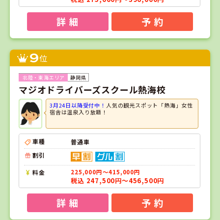
詳 細
予 約
9
位
静岡県
マジオドライバーズスクール熱海校
3月24日以降受付中！
人気の観光スポット「熱海」女性
宿舎は温泉入り放題！
車種
普通車
割引
料金
225,000円～415,000円
税込 247,500円～456,500円
詳 細
予 約