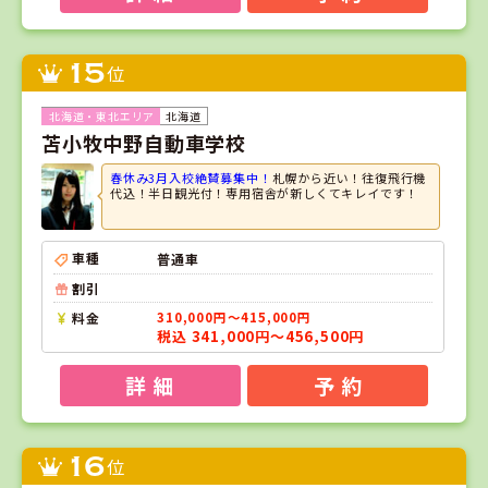
15
位
北海道
苫小牧中野自動車学校
春休み3月入校絶賛募集中！
札幌から近い！往復飛行機
代込！半日観光付！専用宿舎が新しくてキレイです！
車種
普通車
割引
料金
310,000円～415,000円
税込 341,000円～456,500円
詳 細
予 約
16
位