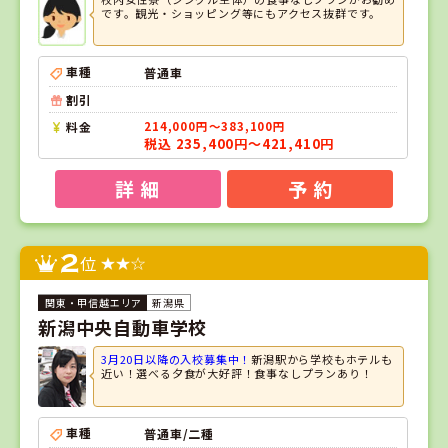
です。観光・ショッピング等にもアクセス抜群です。
車種
普通車
割引
料金
214,000円～383,100円
税込 235,400円～421,410円
詳 細
予 約
2
位
新潟県
新潟中央自動車学校
3月20日以降の入校募集中！
新潟駅から学校もホテルも
近い！選べる夕食が大好評！食事なしプランあり！
車種
普通車/二種