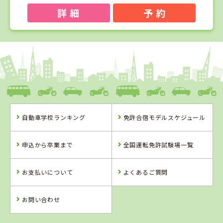
詳 細
予 約
1
1
2
3
位
位
位
位
島根県
浜乃木ドライビングスクール
自動車学校ランキング
免許合宿モデルスケジュール
島根県
新潟県
山形県
浜乃木ドライビ
新潟中央自動車
山形・県南自動
申込から卒業まで
全国運転免許試験場一覧
ングスクール
学校
車学校
詳 細
詳 細
詳 細
お支払いについて
よくあるご質問
予 約
予 約
予 約
詳 細
予 約
お問い合わせ
4
5
6
位
位
位
2
位