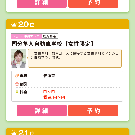
詳 細
予 約
20
位
鹿児島県
国分隼人自動車学校【女性限定】
【女性専用】教習コースに隣接する女性専用のマンショ
ン自炊プランです。
車種
普通車
割引
料金
円～円
税込 円～円
詳 細
予 約
21
位