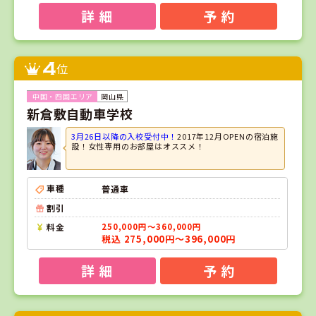
詳 細
予 約
4
位
岡山県
新倉敷自動車学校
3月26日以降の入校受付中！
2017年12月OPENの宿泊施
設！女性専用のお部屋はオススメ！
車種
普通車
割引
料金
250,000円～360,000円
税込 275,000円～396,000円
詳 細
予 約