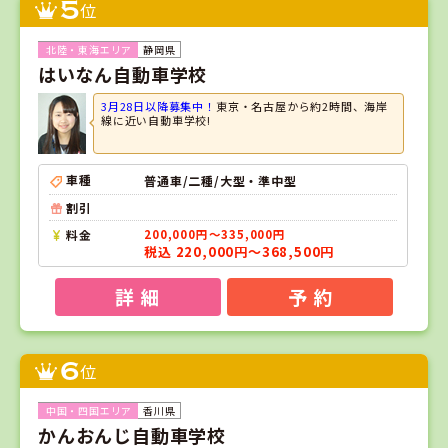
5
位
静岡県
はいなん自動車学校
3月28日以降募集中！
東京・名古屋から約2時間、海岸
線に近い自動車学校!
車種
普通車/二種/大型・準中型
割引
料金
200,000円～335,000円
税込 220,000円～368,500円
詳 細
予 約
6
位
香川県
かんおんじ自動車学校