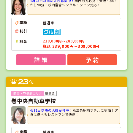
3月23日以降の入校募集中！
関西の方必見！大阪・神戸
から90分！校内宿舎シングル・ツイン対応！
車種
普通車
割引
料金
218,000円～280,000円
税込 239,800円～308,000円
詳 細
予 約
23
位
新潟県
巻中央自動車学校
4月1日以降の入校受付中！
燕三条駅前ホテルに宿泊！夕
食は選べるレストランで快適！
車種
普通車