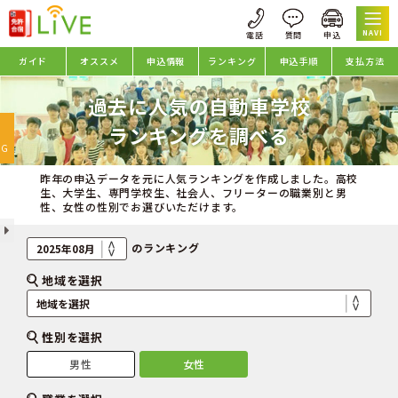
NAVI
ガイド
オススメ
申込情報
ランキング
申込手順
支払方法
過去に人気の自動車学校
oggle
ランキングを調べる
avigation
NG
昨年の申込データを元に人気ランキングを作成しました。高校
生、大学生、専門学校生、社会人、フリーターの職業別と男
性、女性の性別でお選びいただけます。
のランキング
地域を選択
性別を選択
男性
女性