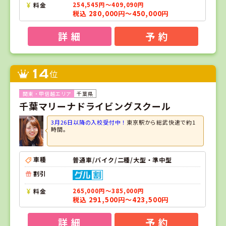
料金
254,545円～409,090円
税込 280,000円～450,000円
詳 細
予 約
14
位
千葉県
千葉マリーナドライビングスクール
3月26日以降の入校受付中！
東京駅から総武快速で約1
時間。
車種
普通車/バイク/二種/大型・準中型
割引
料金
265,000円～385,000円
税込 291,500円～423,500円
詳 細
予 約