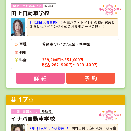
新潟県
田上自動車学校
3月18日以降募集中！
全室バス・トイレ付の校内宿舎と
３食ともバイキング形式のお食事が一番の魅力！
車種
普通車/バイク/大型・準中型
割引
料金
239,000円～354,000円
税込 262,900円～389,400円
詳 細
予 約
17
位
鳥取県
イナバ自動車学校
4月1日以降の入校募集中！
関西出発の方に人気！校内宿