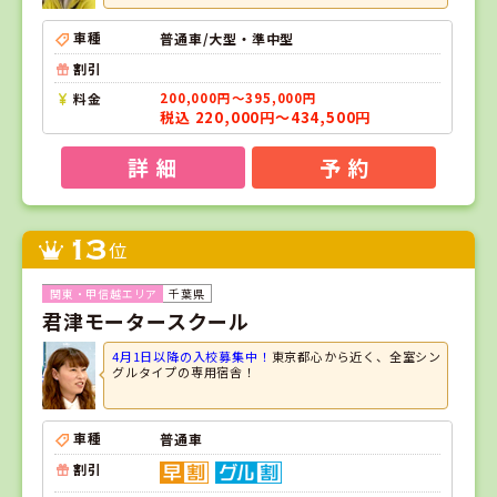
車種
普通車/大型・準中型
割引
料金
200,000円～395,000円
税込 220,000円～434,500円
詳 細
予 約
13
位
千葉県
君津モータースクール
4月1日以降の入校募集中！
東京都心から近く、全室シン
グルタイプの専用宿舎！
車種
普通車
割引