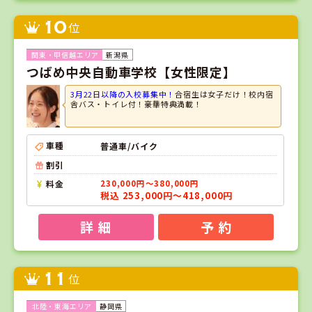
10
位
新潟県
つばめ中央自動車学校【女性限定】
3月22日以降の入校募集中！
合宿生は女子だけ！校内宿
舎バス・トイレ付！豪華特典満載！
車種
普通車/バイク
割引
料金
230,000円～380,000円
税込 253,000円～418,000円
詳 細
予 約
11
位
静岡県