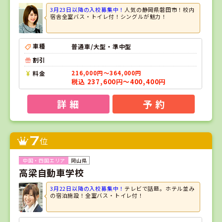
3月23日以降の入校募集中！
人気の静岡県磐田市！校内
宿舎全室バス・トイレ付！シングルが魅力！
車種
普通車/大型・準中型
割引
料金
216,000円～364,000円
税込 237,600円～400,400円
詳 細
予 約
7
位
岡山県
高梁自動車学校
3月22日以降の入校募集中！
テレビで話題。ホテル並み
の宿泊施設！全室バス・トイレ付！