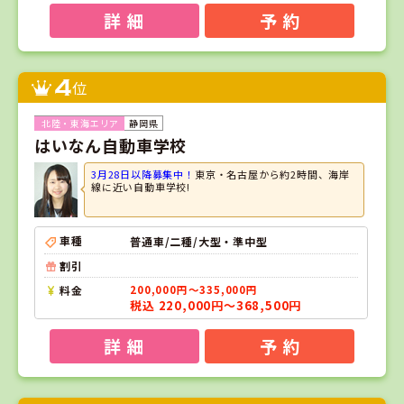
詳 細
予 約
4
位
静岡県
はいなん自動車学校
3月28日以降募集中！
東京・名古屋から約2時間、海岸
線に近い自動車学校!
車種
普通車/二種/大型・準中型
割引
料金
200,000円～335,000円
税込 220,000円～368,500円
詳 細
予 約