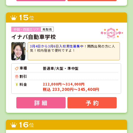
15
位
鳥取県
イナバ自動車学校
3月4日から3月6日入校男性募集中！
関西出発の方に人
気！校内宿舎で便利ですよ！
車種
普通車/大型・準中型
割引
料金
212,000円～314,000円
税込 233,200円～345,400円
詳 細
予 約
16
位