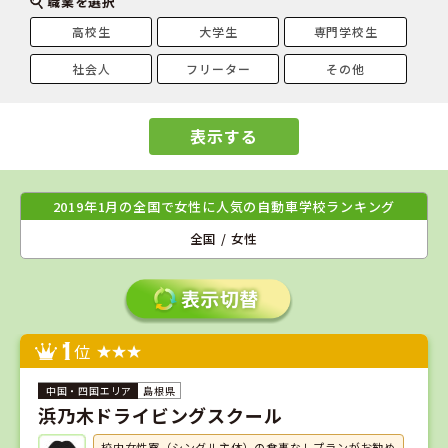
職業を選択
高校生
大学生
専門学校生
社会人
フリーター
その他
表示する
2019年1月の全国で女性に人気の自動車学校ランキング
全国 / 女性
1
位
島根県
浜乃木ドライビングスクール
校内女性寮（シングル主体）の食事なしプランがお勧め