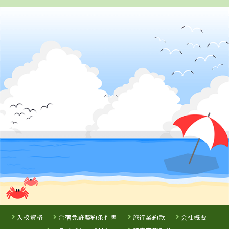
2
位
山形県
山形・県南自動車学校
静岡県
静岡県
新潟県
はいなん自動車
遠鉄磐田自動車
六日町自動車学
学校
学校
校
詳 細
詳 細
詳 細
予 約
予 約
予 約
詳 細
予 約
7
8
9
位
位
位
3
位
岡山県
新倉敷自動車学校
入校資格
合宿免許契約条件書
旅行業約款
会社概要
静岡県