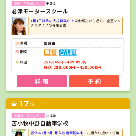
千葉県
君津モータースクール
4月1日以降の入校募集中！
東京都心から近く、全室シン
グルタイプの専用宿舎！
車種
普通車
割引
料金
254,545円～409,090円
税込 280,000円～450,000円
詳 細
予 約
17
位
北海道
苫小牧中野自動車学校
春休み1月2月3月入校絶賛募集中！
札幌から近い！往復