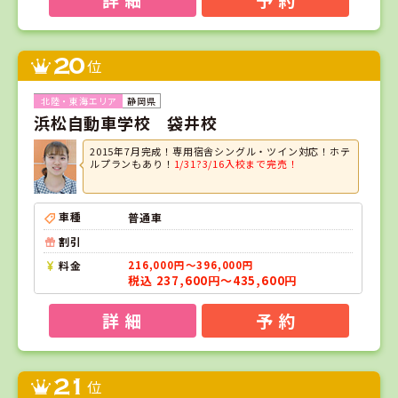
20
位
静岡県
浜松自動車学校 袋井校
2015年7月完成！専用宿舎シングル・ツイン対応！ホテ
ルプランもあり！
1/31?3/16入校まで完売！
車種
普通車
割引
料金
216,000円～396,000円
税込 237,600円～435,600円
詳 細
予 約
21
位