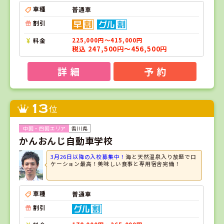
車種
普通車
割引
料金
225,000円～415,000円
税込 247,500円～456,500円
詳 細
予 約
13
位
香川県
かんおんじ自動車学校
3月26日以降の入校募集中！
海と天然温泉入り放題でロ
ケーション最高！美味しい食事と専用宿舎完備！
車種
普通車
割引