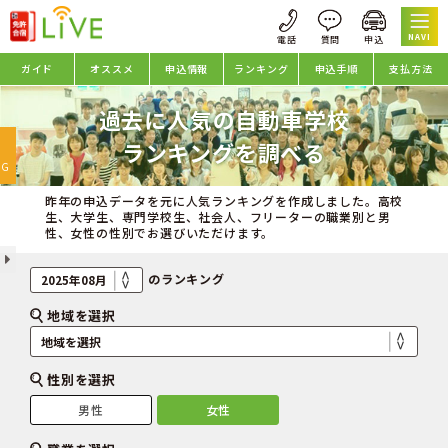
NAVI
ガイド
オススメ
申込情報
ランキング
申込手順
支払方法
過去に人気の自動車学校
oggle
ランキングを調べる
avigation
NG
昨年の申込データを元に人気ランキングを作成しました。高校
生、大学生、専門学校生、社会人、フリーターの職業別と男
性、女性の性別でお選びいただけます。
のランキング
地域を選択
性別を選択
男性
女性