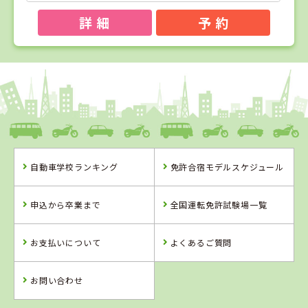
詳 細
予 約
1
1
2
3
位
位
位
位
島根県
浜乃木ドライビングスクール
自動車学校ランキング
免許合宿モデルスケジュール
島根県
山形県
岡山県
浜乃木ドライビ
山形・県南自動
新倉敷自動車学
申込から卒業まで
全国運転免許試験場一覧
ングスクール
車学校
校
詳 細
詳 細
詳 細
お支払いについて
よくあるご質問
予 約
予 約
予 約
詳 細
予 約
お問い合わせ
4
5
6
位
位
位