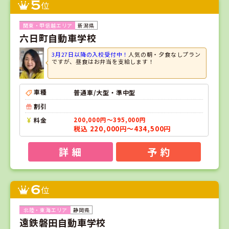
5
位
新潟県
六日町自動車学校
3月27日以降の入校受付中！
人気の朝・夕食なしプラン
ですが、昼食はお弁当を支給します！
車種
普通車/大型・準中型
割引
料金
200,000円～395,000円
税込 220,000円～434,500円
詳 細
予 約
6
位
静岡県
遠鉄磐田自動車学校