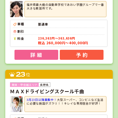
福井県最大級の自動車学校であおい学園グループで一番
大きな教習所です。
車種
普通車
割引
料金
236,363円～363,636円
税込 260,000円～400,000円
詳 細
予 約
23
位
長野県
ＭＡＸドライビングスクール千曲
3月23日以降募集中！
大型スーパー、コンビニなど生活
に必要な施設がズラリ！！キレイな専用宿舎が好評！