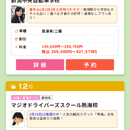
春休み1月2月3月入校残りわずか！
新潟駅から学校もホ
テルも近い！選べる夕食が大好評！食事なしプランあ
り！
車種
普通車/二種
割引
料金
190,000円～388,700円
税込 209,000円～427,570円
詳 細
予 約
12
位
静岡県
マジオドライバーズスクール熱海校
3月24日以降受付中！
人気の観光スポット「熱海」女性
宿舎は温泉入り放題！