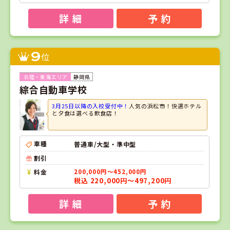
詳 細
予 約
9
位
静岡県
綜合自動車学校
3月25日以降の入校受付中！
人気の浜松市！快適ホテル
と夕食は選べる飲食店！
車種
普通車/大型・準中型
割引
料金
200,000円～452,000円
税込 220,000円～497,200円
詳 細
予 約