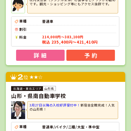
です。観光・ショッピング等にもアクセス抜群です。
車種
普通車
割引
料金
214,000円～383,100円
税込 235,400円～421,410円
詳 細
予 約
2
位
山形県
山形・県南自動車学校
3月27日以降の入校好評受付中！
新宿舎全館完成！人気
の山形県！
車種
普通車/バイク/二種/大型・準中型