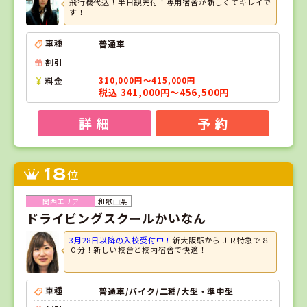
飛行機代込！半日観光付！専用宿舎が新しくてキレイで
す！
車種
普通車
割引
料金
310,000円～415,000円
税込 341,000円～456,500円
詳 細
予 約
18
位
和歌山県
ドライビングスクールかいなん
3月28日以降の入校受付中！
新大阪駅からＪＲ特急で８
０分！新しい校舎と校内宿舎で快適！
車種
普通車/バイク/二種/大型・準中型