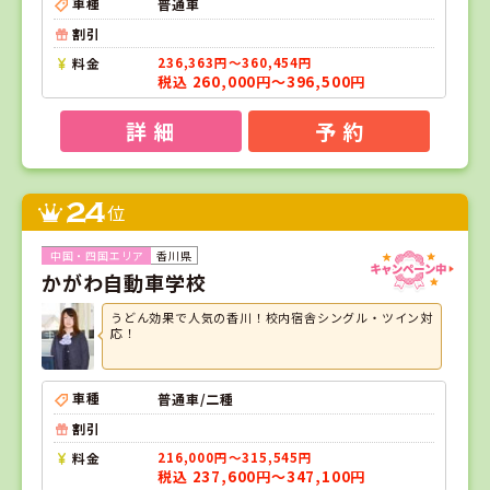
車種
普通車
割引
料金
236,363円～360,454円
税込 260,000円～396,500円
詳 細
予 約
24
位
香川県
かがわ自動車学校
うどん効果で人気の香川！校内宿舎シングル・ツイン対
応！
車種
普通車/二種
割引
料金
216,000円～315,545円
税込 237,600円～347,100円