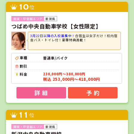
10
位
新潟県
つばめ中央自動車学校【女性限定】
3月22日以降の入校募集中！
合宿生は女子だけ！校内宿
舎バス・トイレ付！豪華特典満載！
車種
普通車/バイク
割引
料金
230,000円～380,000円
税込 253,000円～418,000円
詳 細
予 約
11
位
新潟県
新潟中央自動車学校