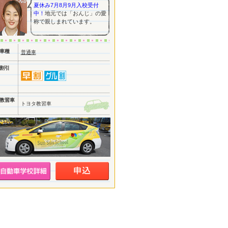
夏休み7月8月9月入校受付
中！
地元では「おんじ」の愛
称で親しまれています。
車種
普通車
割引
教習車
トヨタ教習車