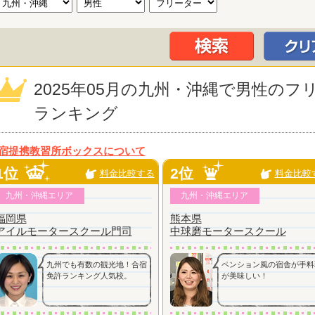
2025年05月の九州・沖縄で男性の
ランキング
宿提携教習所ボックスについて
1位
2位
料金比較する
料金比較
九州・沖縄エリア
九州・沖縄エリア
福岡県
熊本県
アイルモータースクール門司
中球磨モータースクール
九州でも有数の観光地！合宿
ペンション風の宿舎が手料
免許ランキング人気校。
が美味しい！