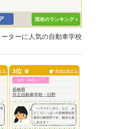
現在のランキング
フリーターに人気の自動車学校
3位
する
料金比較する
九州・沖縄エリア
長崎県
共立自動車学校・日野
理
「ハウステンボス」など、み
どころいっぱいの長崎県佐世
保市の教習所です。観光も楽
しめます！