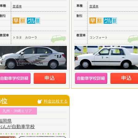
車種
車種
普通車
普通車
割引
割引
教習車
教習車
トヨタ カローラ
コンフォート
4位
料金比較する
九州・沖縄エリア
福岡県
おんが自動車学校