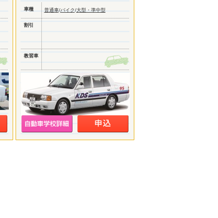
車種
普通車
/
バイク
/
大型・準中型
割引
教習車