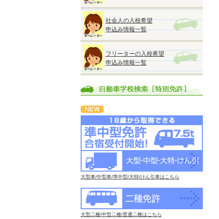
社会人の入校希望
申込み情報一覧
フリーターの入校希望
申込み情報一覧
大型車/中型車/準中型/大特/けん引車はこちら
大型二種/中型二種/普通二種はこちら