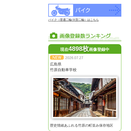
バイク（普通二輪/大型二輪）はこちら
4898枚
現在
画像登録中
2026.07.27
広島県
竹原自動車学校
歴史情緒あふれる竹原の町並み保存地区