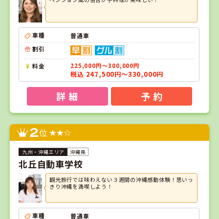
車種
普通車
割引
料金
225,000円～300,000円
税込 247,500円～330,000円
詳 細
予 約
2
位
沖縄県
北丘自動車学校
観光旅行では味わえない３週間の沖縄感動体験！思いっ
きり沖縄を満喫しよう！
車種
普通車