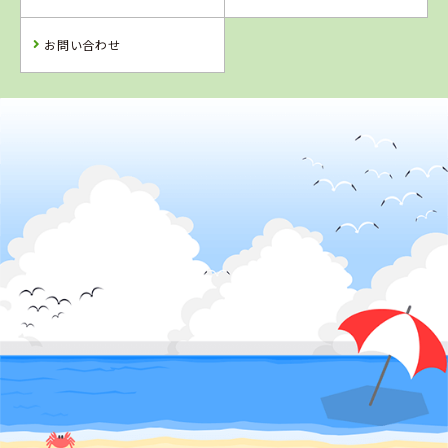
予 約
予 約
詳 細
予 約
お問い合わせ
2
位
沖縄県
北丘自動車学校
詳 細
予 約