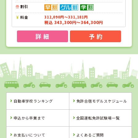
割引
料金
312,090円～331,181円
税込 343,300円～364,300円
詳 細
予 約
1
1
2
位
位
位
熊本県
中球磨モータースクール
自動車学校ランキング
免許合宿モデルスケジュール
熊本県
沖縄県
中球磨モーター
北丘自動車学校
申込から卒業まで
全国運転免許試験場一覧
スクール
詳 細
詳 細
お支払いについて
よくあるご質問