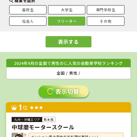
職業を選択
高校生
大学生
専門学校生
社会人
フリーター
その他
表示する
2024年9月の全国で男性のに人気の自動車学校ランキング
全国 / 男性 /
1
位
熊本県
中球磨モータースクール
ペンション風の宿舎が手料理が美味しい！