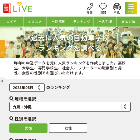
NAVI
ガイド
オススメ
申込情報
ランキング
申込手順
支払方法
過去に人気の自動車学校
oggle
ランキングを調べる
avigation
NG
昨年の申込データを元に人気ランキングを作成しました。高校
生、大学生、専門学校生、社会人、フリーターの職業別と男
性、女性の性別でお選びいただけます。
のランキング
地域を選択
性別を選択
男性
女性