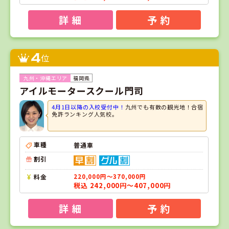
詳 細
予 約
4
位
福岡県
アイルモータースクール門司
4月1日以降の入校受付中！
九州でも有数の観光地！合宿
免許ランキング人気校。
車種
普通車
割引
料金
220,000円～370,000円
税込 242,000円～407,000円
詳 細
予 約