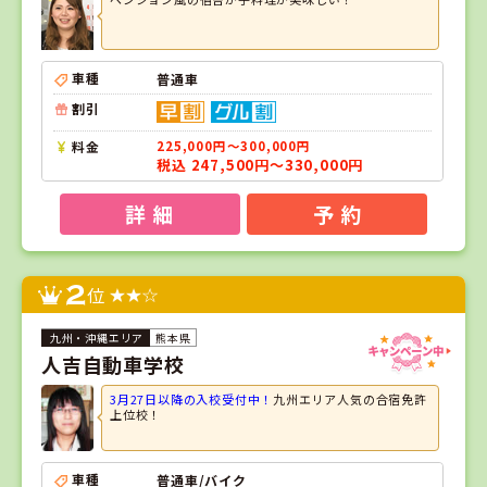
車種
普通車
割引
料金
225,000円～300,000円
税込 247,500円～330,000円
詳 細
予 約
2
位
熊本県
人吉自動車学校
3月27日以降の入校受付中！
九州エリア人気の合宿免許
上位校！
車種
普通車/バイク