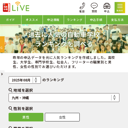
NAVI
ガイド
オススメ
申込情報
ランキング
申込手順
支払方法
過去に人気の自動車学校
oggle
ランキングを調べる
avigation
NG
昨年の申込データを元に人気ランキングを作成しました。高校
生、大学生、専門学校生、社会人、フリーターの職業別と男
性、女性の性別でお選びいただけます。
のランキング
地域を選択
性別を選択
男性
女性