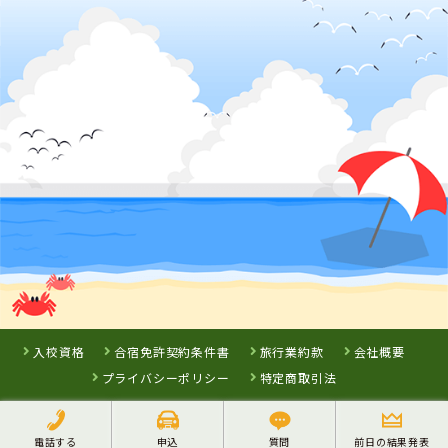
福岡県
アイルモーター
スクール門司
詳 細
詳 細
予 約
予 約
3
位
佐賀県
虹の松原自動車学校
入校資格
合宿免許契約条件書
旅行業約款
会社概要
プライバシーポリシー
特定商取引法
電話する
申込
質問
前日の結果発表