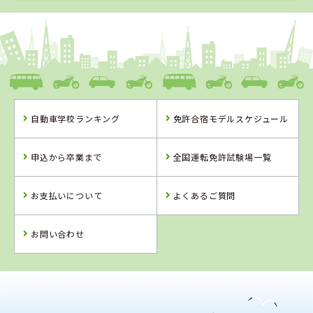
1
1
2
3
位
位
位
位
熊本県
中球磨モータースクール
自動車学校ランキング
免許合宿モデルスケジュール
熊本県
熊本県
佐賀県
中球磨モーター
人吉自動車学校
虹の松原自動車
申込から卒業まで
全国運転免許試験場一覧
スクール
学校
お支払いについて
よくあるご質問
詳 細
詳 細
詳 細
詳 細
予 約
予 約
予 約
予 約
お問い合わせ
2
位
4
位
熊本県
人吉自動車学校