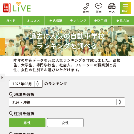
NAVI
ガイド
オススメ
申込情報
ランキング
申込手順
支払方法
過去に人気の自動車学校
oggle
ランキングを調べる
avigation
NG
昨年の申込データを元に人気ランキングを作成しました。高校
生、大学生、専門学校生、社会人、フリーターの職業別と男
性、女性の性別でお選びいただけます。
のランキング
地域を選択
性別を選択
男性
女性