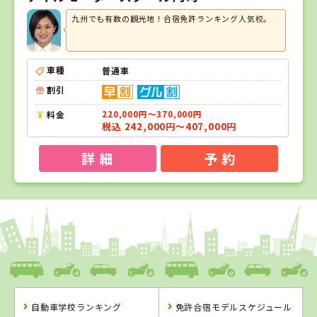
九州でも有数の観光地！合宿免許ランキング人気校。
車種
普通車
割引
料金
220,000円～370,000円
税込 242,000円～407,000円
詳 細
予 約
1
1
位
位
福岡県
アイルモータースクール門司
自動車学校ランキング
免許合宿モデルスケジュール