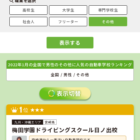
職業を選択
高校生
大学生
専門学校生
社会人
フリーター
その他
表示する
2022年1月の全国で男性のその他に人気の自動車学校ランキング
全国 / 男性 / その他
1
位
宮崎県
梅田学園ドライビングスクール日ノ出校
宮崎港から一番近い自動車学校です。