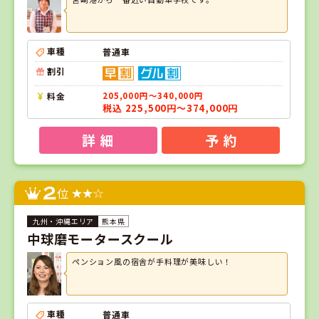
車種
普通車
割引
料金
205,000円～340,000円
税込 225,500円～374,000円
詳 細
予 約
2
位
熊本県
中球磨モータースクール
ペンション風の宿舎が手料理が美味しい！
車種
普通車