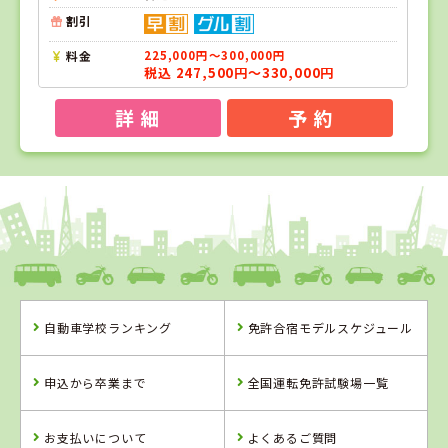
割引
料金
225,000円～300,000円
税込 247,500円～330,000円
詳 細
予 約
1
1
2
位
位
位
宮崎県
梅田学園ドライビングスクール日ノ出校
自動車学校ランキング
免許合宿モデルスケジュール
宮崎県
熊本県
梅田学園ドライ
中球磨モーター
申込から卒業まで
全国運転免許試験場一覧
ビングスクール
スクール
日ノ出校
詳 細
詳 細
お支払いについて
よくあるご質問