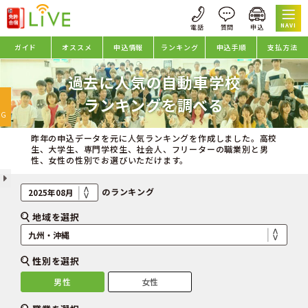
NAVI
ガイド
オススメ
申込情報
ランキング
申込手順
支払方法
過去に人気の自動車学校
oggle
ランキングを調べる
avigation
NG
昨年の申込データを元に人気ランキングを作成しました。高校
生、大学生、専門学校生、社会人、フリーターの職業別と男
性、女性の性別でお選びいただけます。
のランキング
地域を選択
性別を選択
男性
女性