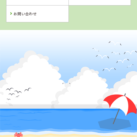
詳 細
予 約
予 約
予 約
お問い合わせ
2
位
熊本県
中球磨モータースクール
詳 細
予 約