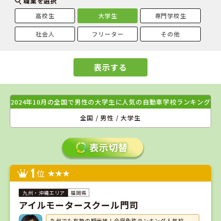
職業を選択
高校生
大学生
専門学校生
社会人
フリーター
その他
表示する
2024年10月の全国で男性の大学生に人気の自動車学校ランキング
全国 / 男性 / 大学生
1
位
福岡県
アイルモータースクール門司
九州でも有数の観光地！合宿免許ランキング人気校。