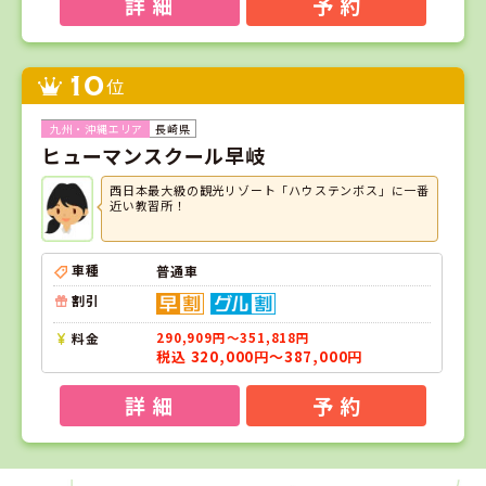
詳 細
予 約
10
位
長崎県
ヒューマンスクール早岐
西日本最大級の観光リゾート「ハウステンボス」に一番
近い教習所！
車種
普通車
割引
料金
290,909円～351,818円
税込 320,000円～387,000円
詳 細
予 約
位
位
位
位