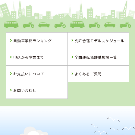
1
1
2
3
福岡県
アイルモータースクール門司
自動車学校ランキング
免許合宿モデルスケジュール
福岡県
熊本県
福岡県
アイルモーター
中球磨モーター
おんが自動車学
申込から卒業まで
全国運転免許試験場一覧
スクール門司
スクール
校
詳 細
詳 細
詳 細
お支払いについて
よくあるご質問
予 約
予 約
予 約
詳 細
予 約
お問い合わせ
4
5
6
位
位
位
2
位
熊本県
中球磨モータースクール
長崎県