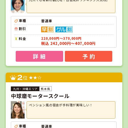
車種
普通車
割引
料金
220,000円～370,000円
税込 242,000円～407,000円
詳 細
予 約
2
位
熊本県
中球磨モータースクール
ペンション風の宿舎が手料理が美味しい！
車種
普通車