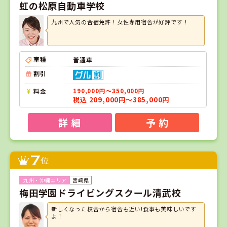
虹の松原自動車学校
九州で人気の合宿免許！女性専用宿舎が好評です！
車種
普通車
割引
料金
190,000円～350,000円
税込 209,000円～385,000円
詳 細
予 約
7
位
宮崎県
梅田学園ドライビングスクール清武校
新しくなった校舎から宿舎も近い!食事も美味しいです
よ！