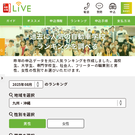
NAVI
ガイド
オススメ
申込情報
ランキング
申込手順
支払方法
過去に人気の自動車学校
oggle
ランキングを調べる
avigation
NG
昨年の申込データを元に人気ランキングを作成しました。高校
生、大学生、専門学校生、社会人、フリーターの職業別と男
性、女性の性別でお選びいただけます。
のランキング
地域を選択
性別を選択
男性
女性