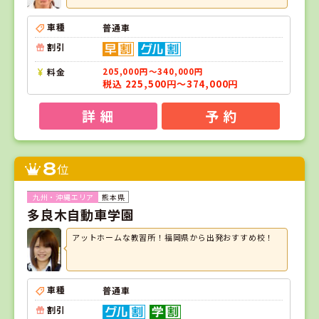
車種
普通車
割引
料金
205,000円～340,000円
税込 225,500円～374,000円
詳 細
予 約
8
位
熊本県
多良木自動車学園
アットホームな教習所！福岡県から出発おすすめ校！
車種
普通車
割引