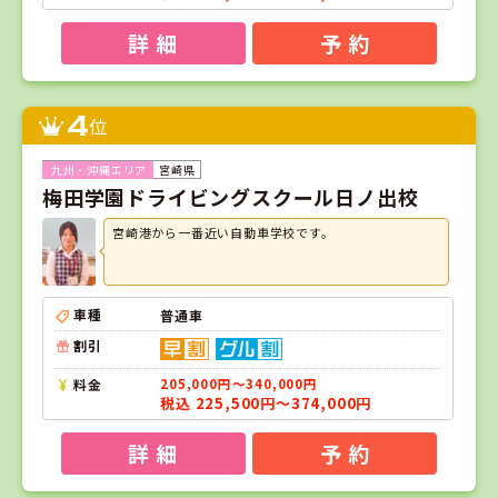
詳 細
予 約
4
位
宮崎県
梅田学園ドライビングスクール日ノ出校
宮崎港から一番近い自動車学校です。
車種
普通車
割引
料金
205,000円～340,000円
税込 225,500円～374,000円
詳 細
予 約