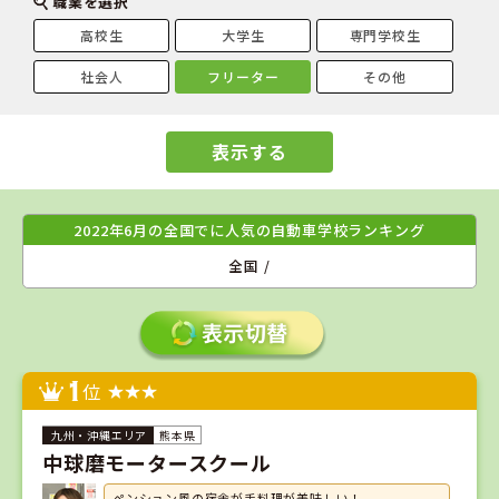
職業を選択
高校生
大学生
専門学校生
社会人
フリーター
その他
表示する
2022年6月の全国でに人気の自動車学校ランキング
全国 /
1
位
熊本県
中球磨モータースクール
ペンション風の宿舎が手料理が美味しい！