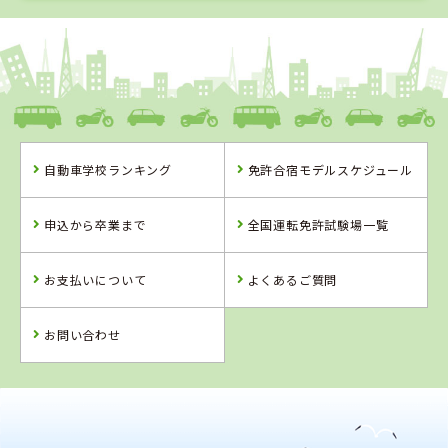
1
1
2
3
位
位
位
位
熊本県
中球磨モータースクール
自動車学校ランキング
免許合宿モデルスケジュール
熊本県
佐賀県
熊本県
中球磨モーター
虹の松原自動車
人吉自動車学校
申込から卒業まで
全国運転免許試験場一覧
スクール
学校
お支払いについて
よくあるご質問
詳 細
詳 細
詳 細
詳 細
予 約
予 約
予 約
予 約
お問い合わせ
2
位
4
位
佐賀県
虹の松原自動車学校