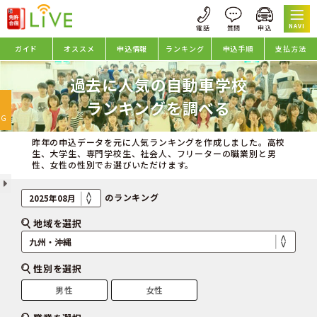
NAVI
ガイド
オススメ
申込情報
ランキング
申込手順
支払方法
過去に人気の自動車学校
oggle
ランキングを調べる
avigation
NG
昨年の申込データを元に人気ランキングを作成しました。高校
生、大学生、専門学校生、社会人、フリーターの職業別と男
性、女性の性別でお選びいただけます。
のランキング
地域を選択
性別を選択
男性
女性