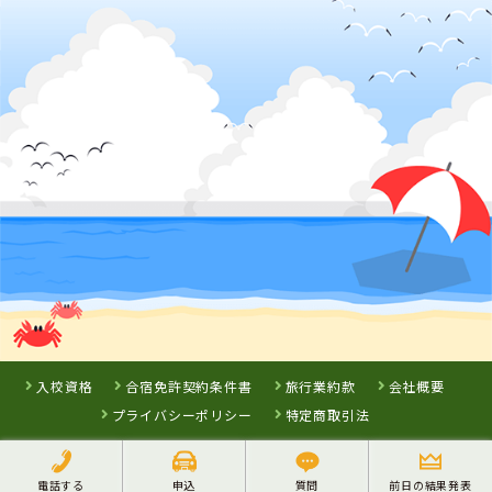
福岡県
アイルモーター
スクール門司
詳 細
詳 細
予 約
予 約
3
位
熊本県
人吉自動車学校
入校資格
合宿免許契約条件書
旅行業約款
会社概要
プライバシーポリシー
特定商取引法
電話する
申込
質問
前日の結果発表