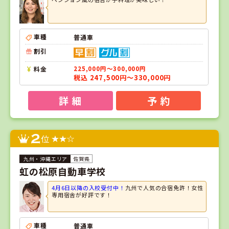
車種
普通車
割引
料金
225,000円～300,000円
税込 247,500円～330,000円
詳 細
予 約
2
位
佐賀県
虹の松原自動車学校
4月6日以降の入校受付中！
九州で人気の合宿免許！女性
専用宿舎が好評です！
車種
普通車