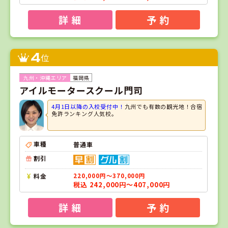
詳 細
予 約
4
位
福岡県
アイルモータースクール門司
4月1日以降の入校受付中！
九州でも有数の観光地！合宿
免許ランキング人気校。
車種
普通車
割引
料金
220,000円～370,000円
税込 242,000円～407,000円
詳 細
予 約