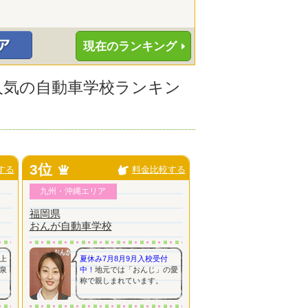
現在のランキング
に人気の自動車学校ランキン
3位
する
料金比較する
九州・沖縄エリア
福岡県
おんが自動車学校
上
夏休み7月8月9月入校受付
泉
中！
地元では「おんじ」の愛
称で親しまれています。