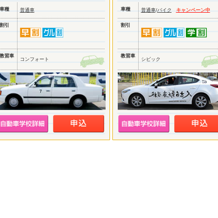
車種
車種
普通車
普通車
/
バイク
キャンペーン中
割引
割引
教習車
教習車
コンフォート
シビック