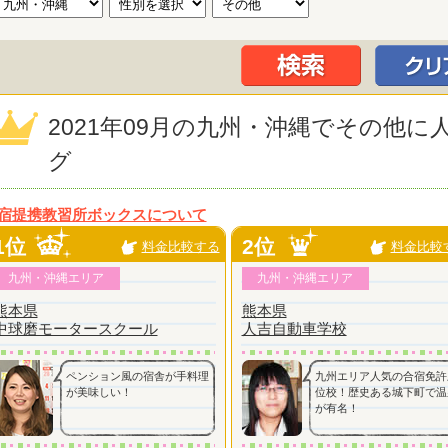
2021年09月の九州・沖縄でその他
グ
宿提携教習所ボックスについて
1位
2位
料金比較する
料金比較
九州・沖縄エリア
九州・沖縄エリア
熊本県
熊本県
中球磨モータースクール
人吉自動車学校
ペンション風の宿舎が手料理
九州エリア人気の合宿免許
が美味しい！
位校！歴史ある城下町で温
が有名！