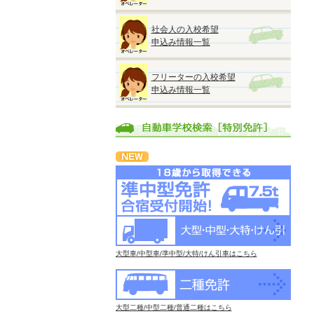
社会人の入校希望
申込み情報一覧
フリーターの入校希望
申込み情報一覧
大型車/中型車/準中型/大特/けん引車はこちら
大型二種/中型二種/普通二種はこちら