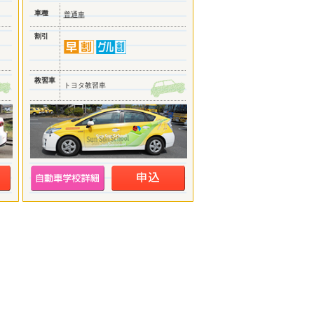
車種
普通車
割引
教習車
トヨタ教習車