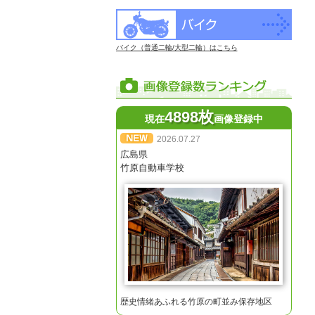
バイク（普通二輪/大型二輪）はこちら
4898枚
現在
画像登録中
2026.07.27
広島県
竹原自動車学校
歴史情緒あふれる竹原の町並み保存地区