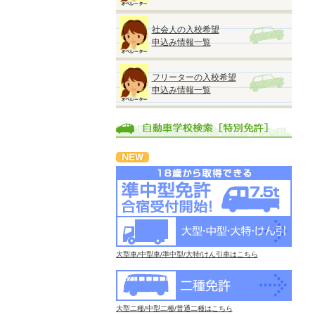
社会人の入校希望
申込み情報一覧
フリーターの入校希望
申込み情報一覧
大型車/中型車/準中型/大特/けん引車はこちら
大型二種/中型二種/普通二種はこちら