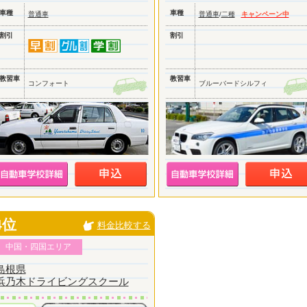
車種
車種
普通車
普通車
/
二種
キャンペーン中
割引
割引
教習車
教習車
コンフォート
ブルーバードシルフィ
4位
料金比較する
中国・四国エリア
島根県
浜乃木ドライビングスクール