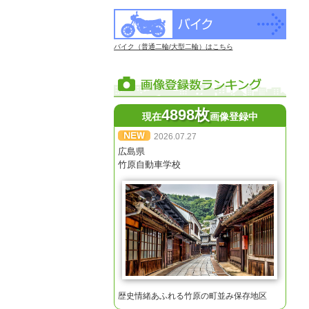
バイク（普通二輪/大型二輪）はこちら
4898枚
現在
画像登録中
2026.07.27
広島県
竹原自動車学校
歴史情緒あふれる竹原の町並み保存地区