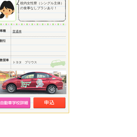
校内女性寮（シングル主体）
の食事なしプランあり！
車種
普通車
割引
教習車
トヨタ プリウス