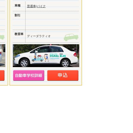
車種
普通車
/
バイク
割引
教習車
ディーダラティオ