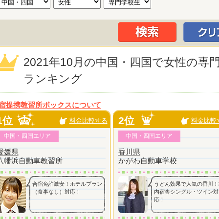
2021年10月の中国・四国で女性の
ランキング
宿提携教習所ボックスについて
1位
2位
料金比較する
料金比較
中国・四国エリア
中国・四国エリア
愛媛県
香川県
八幡浜自動車教習所
かがわ自動車学校
合宿免許激安！ホテルプラン
うどん効果で人気の香川！
（食事なし）対応！
内宿舎シングル・ツイン対
応！