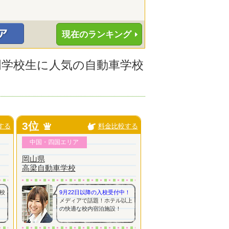
現在のランキング
専門学校生に人気の自動車学校
3位
する
料金比較する
中国・四国エリア
岡山県
高梁自動車学校
校
9月22日以降の入校受付中！
メディアで話題！ホテル以上
の快適な校内宿泊施設！