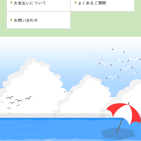
お支払いについて
よくあるご質問
予 約
予 約
詳 細
予 約
お問い合わせ
2
位
島根県
浜乃木ドライビングスクール
詳 細
予 約