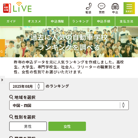
NAVI
ガイド
オススメ
申込情報
ランキング
申込手順
支払方法
過去に人気の自動車学校
oggle
ランキングを調べる
avigation
NG
昨年の申込データを元に人気ランキングを作成しました。高校
生、大学生、専門学校生、社会人、フリーターの職業別と男
性、女性の性別でお選びいただけます。
のランキング
地域を選択
性別を選択
男性
女性