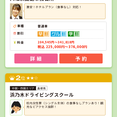
激安！ホテルプラン（食事なし）対応！
車種
普通車
割引
料金
204,545円～341,818円
税込 225,000円～376,000円
詳 細
予 約
2
位
島根県
浜乃木ドライビングスクール
校内女性寮（シングル主体）の食事なしプランあり！観
光などアクセス抜群！