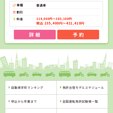
車種
普通車
割引
料金
214,000円～383,100円
税込 235,400円～421,410円
詳 細
予 約
1
1
2
位
位
位
愛媛県
八幡浜自動車教習所
自動車学校ランキング
免許合宿モデルスケジュール
愛媛県
島根県
八幡浜自動車教
浜乃木ドライビ
申込から卒業まで
全国運転免許試験場一覧
習所
ングスクール
詳 細
詳 細