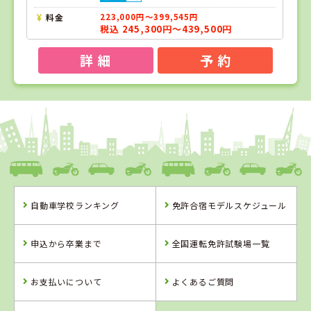
料金
223,000円～399,545円
税込 245,300円～439,500円
詳 細
予 約
1
1
2
3
位
位
位
位
愛媛県
八幡浜自動車教習所
自動車学校ランキング
免許合宿モデルスケジュール
愛媛県
岡山県
岡山県
八幡浜自動車教
新倉敷自動車学
高梁自動車学校
申込から卒業まで
全国運転免許試験場一覧
習所
校
詳 細
詳 細
詳 細
お支払いについて
よくあるご質問
予 約
予 約
予 約
詳 細
予 約