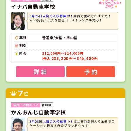
イナバ自動車学校
3月25日以降の入校募集中！
関西方面の方おすすめ！
wi-fi完備！広大な教習コース！シングル対応！
車種
普通車/大型・準中型
割引
料金
212,000円～314,000円
税込 233,200円～345,400円
詳 細
予 約
7
位
香川県
かんおんじ自動車学校
3月26日以降の入校募集中！
海と天然温泉入り放題でロ
ケーション最高！自炊プランあります！