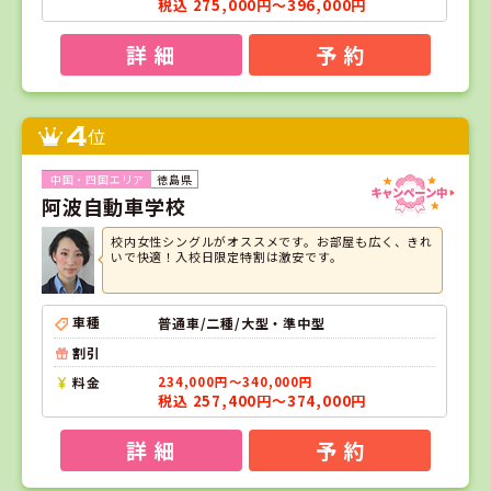
税込 275,000円～396,000円
詳 細
予 約
4
位
徳島県
阿波自動車学校
校内女性シングルがオススメです。お部屋も広く、きれ
いで快適！入校日限定特割は激安です。
車種
普通車/二種/大型・準中型
割引
料金
234,000円～340,000円
税込 257,400円～374,000円
詳 細
予 約