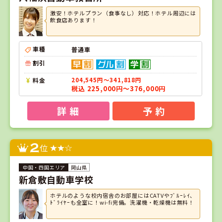
激安！ホテルプラン（食事なし）対応！ホテル周辺には
飲食店あります！
車種
普通車
割引
料金
204,545円～341,818円
税込 225,000円～376,000円
詳 細
予 約
2
位
岡山県
新倉敷自動車学校
ホテルのような校内宿舎のお部屋にはCATVやﾌﾞﾙｰﾚｲ、
ﾄﾞﾗｲﾔｰも全室に！wi-fi完備。洗濯機・乾燥機は無料！