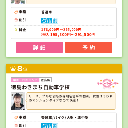
車種
普通車
割引
料金
178,000円～265,000円
税込 195,800円～291,500円
詳 細
予 約
8
位
徳島県
徳島わきまち自動車学校
リーズナブルな価格の専用宿舎がお勧め。女性は３ＤＫ
のマンションタイプなので快適！
車種
普通車/バイク/大型・準中型
割引