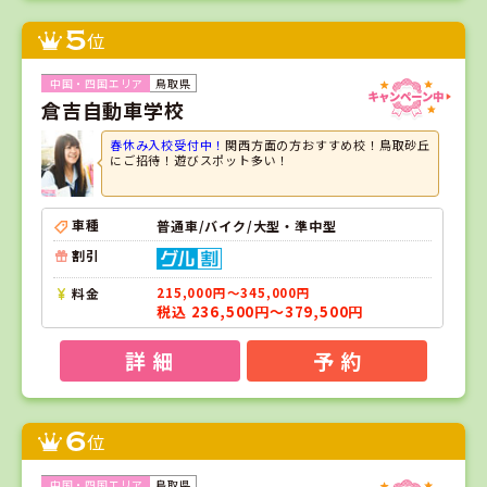
5
位
鳥取県
倉吉自動車学校
春休み入校受付中！
関西方面の方おすすめ校！鳥取砂丘
にご招待！遊びスポット多い！
車種
普通車/バイク/大型・準中型
割引
料金
215,000円～345,000円
税込 236,500円～379,500円
詳 細
予 約
6
位
鳥取県