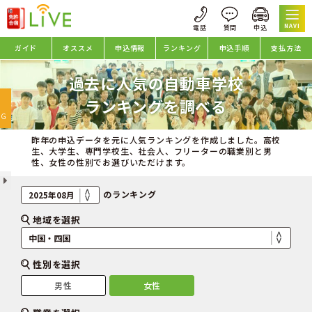
NAVI
ガイド
オススメ
申込情報
ランキング
申込手順
支払方法
過去に人気の自動車学校
oggle
ランキングを調べる
avigation
NG
昨年の申込データを元に人気ランキングを作成しました。高校
生、大学生、専門学校生、社会人、フリーターの職業別と男
性、女性の性別でお選びいただけます。
のランキング
地域を選択
性別を選択
男性
女性