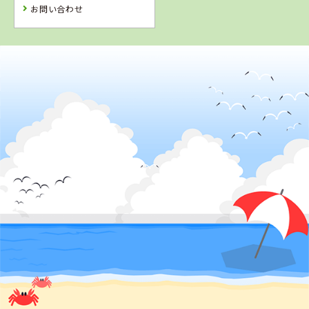
お問い合わせ
4
5
6
位
位
位
2
位
岡山県
新倉敷自動車学校
徳島県
鳥取県
鳥取県
阿波自動車学校
倉吉自動車学校
イナバ自動車学
校
詳 細
詳 細
詳 細
詳 細
予 約
予 約
予 約
予 約
3
位
7
8
位
位
岡山県