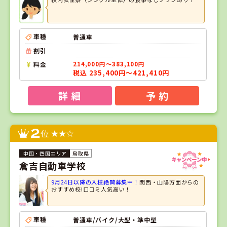
車種
普通車
割引
料金
214,000円～383,100円
税込 235,400円～421,410円
詳 細
予 約
2
位
鳥取県
倉吉自動車学校
9月24日以降の入校絶賛募集中！
関西・山陽方面からの
おすすめ校!口コミ人気高い！
車種
普通車/バイク/大型・準中型