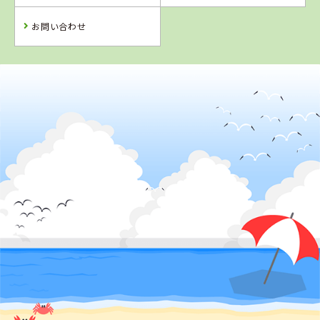
詳 細
予 約
予 約
予 約
お問い合わせ
2
位
鳥取県
倉吉自動車学校
詳 細
予 約