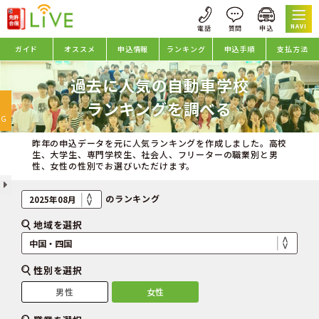
NAVI
ガイド
オススメ
申込情報
ランキング
申込手順
支払方法
過去に人気の自動車学校
oggle
ランキングを調べる
avigation
NG
昨年の申込データを元に人気ランキングを作成しました。高校
生、大学生、専門学校生、社会人、フリーターの職業別と男
性、女性の性別でお選びいただけます。
のランキング
地域を選択
性別を選択
男性
女性