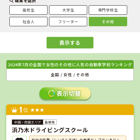
職業を選択
高校生
大学生
専門学校生
社会人
フリーター
その他
表示する
2024年7月の全国で女性のその他に人気の自動車学校ランキング
全国 / 女性 / その他
1
位
島根県
浜乃木ドライビングスクール
校内女性寮（シングル主体）の食事なしプランあり！