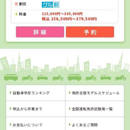
割引
料金
215,000円～345,000円
税込 236,500円～379,500円
詳 細
予 約
1
1
2
位
位
位
島根県
浜乃木ドライビングスクール
自動車学校ランキング
免許合宿モデルスケジュール
島根県
鳥取県
浜乃木ドライビ
倉吉自動車学校
申込から卒業まで
全国運転免許試験場一覧
ングスクール
お支払いについて
よくあるご質問
詳 細
詳 細