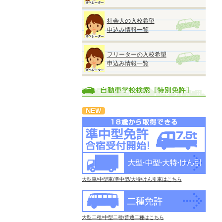
社会人の入校希望
申込み情報一覧
フリーターの入校希望
申込み情報一覧
大型車/中型車/準中型/大特/けん引車はこちら
大型二種/中型二種/普通二種はこちら