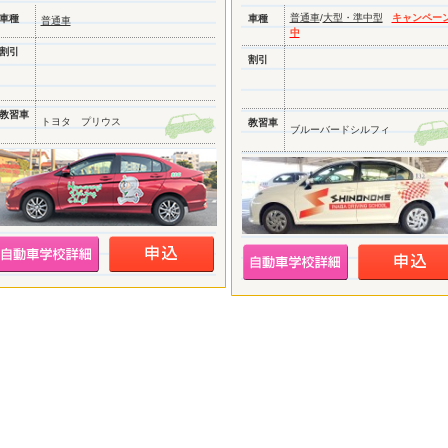
普通車
/
大型・準中型
キャンペー
車種
車種
普通車
中
割引
割引
教習車
トヨタ プリウス
教習車
ブルーバードシルフィ