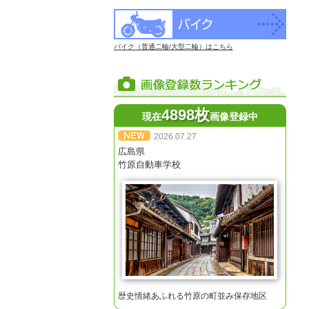
バイク（普通二輪/大型二輪）はこちら
4898枚
現在
画像登録中
2026.07.27
広島県
竹原自動車学校
歴史情緒あふれる竹原の町並み保存地区