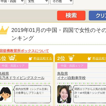
2019年01月の中国・四国で女性の
ンキング
宿提携教習所ボックスについて
1位
2位
料金比較する
料金比較
中国・四国エリア
中国・四国エリア
島根県
鳥取県
浜乃木ドライビングスクール
イナバ自動車学校
校内女性寮（シングル主体）
関西エリアから人気の合宿
の食事なしプランあり！
許！wi-fi完備！シングル対
応！