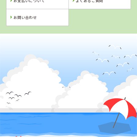
お支払いについて
よくあるご質問
詳 細
詳 細
詳 細
詳 細
予 約
お問い合わせ
予 約
予 約
予 約
2
位
4
5
6
位
位
位
香川県
かがわ自動車学校
徳島県
鳥取県
岡山県
阿波自動車学校
イナバ自動車学
新倉敷自動車学
校
校
詳 細
予 約
詳 細
詳 細
詳 細
予 約
予 約
予 約
3
位