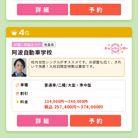
詳 細
予 約
4
位
徳島県
阿波自動車学校
校内女性シングルがオススメです。お部屋も広く、きれ
いで快適！入校日限定特割は激安です。
車種
普通車/二種/大型・準中型
割引
料金
234,000円～340,000円
税込 257,400円～374,000円
詳 細
予 約