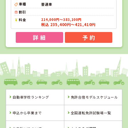
車種
普通車
割引
料金
214,000円～383,100円
税込 235,400円～421,410円
詳 細
予 約
1
1
2
3
位
位
位
位
愛媛県
八幡浜自動車教習所
自動車学校ランキング
免許合宿モデルスケジュール
愛媛県
香川県
香川県
八幡浜自動車教
かがわ自動車学
かんおんじ自動
申込から卒業まで
全国運転免許試験場一覧
習所
校
車学校