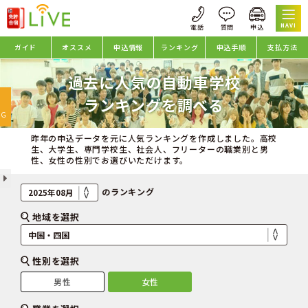
NAVI
ガイド
オススメ
申込情報
ランキング
申込手順
支払方法
過去に人気の自動車学校
oggle
ランキングを調べる
avigation
NG
昨年の申込データを元に人気ランキングを作成しました。高校
生、大学生、専門学校生、社会人、フリーターの職業別と男
性、女性の性別でお選びいただけます。
のランキング
地域を選択
性別を選択
男性
女性