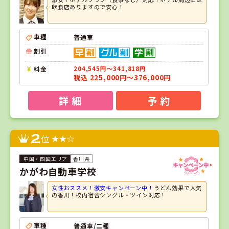
飲食店ありますので安心！
車種
普通車
割引
料金
204,545円～341,818円
税込 225,000円～376,000円
詳 細
予 約
2
位
香川県
かがわ自動車学校
女性おススメ！激安キャンペーン中！
うどん効果で人気
の香川！校内宿舎シングル・ツイン対応！
車種
普通車/二種