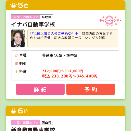
5
位
鳥取県
イナバ自動車学校
4月1日以降の入校ご予約受付中！
関西方面の方おすす
め！wiifi完備！広大な教習コース！シングル対応！
車種
普通車/大型・準中型
割引
料金
212,000円～314,000円
税込 233,200円～345,400円
詳 細
予 約
6
位
岡山県
新倉敷自動車学校