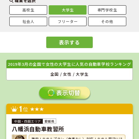
職業を選択
高校生
大学生
専門学校生
社会人
フリーター
その他
表示する
2019年3月の全国で女性の大学生に人気の自動車学校ランキング
全国 / 女性 / 大学生
1
位
愛媛県
八幡浜自動車教習所
激安！ホテルプラン（食事なし）対応！ホテル周辺には