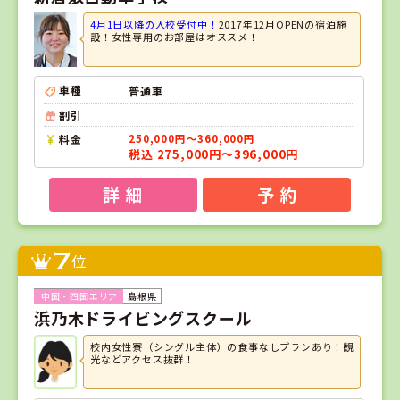
4月1日以降の入校受付中！
2017年12月OPENの宿泊施
設！女性専用のお部屋はオススメ！
車種
普通車
割引
料金
250,000円～360,000円
税込 275,000円～396,000円
詳 細
予 約
7
位
島根県
浜乃木ドライビングスクール
校内女性寮（シングル主体）の食事なしプランあり！観
光などアクセス抜群！