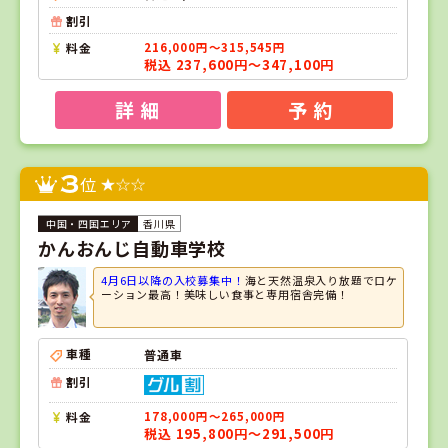
割引
料金
216,000円～315,545円
税込 237,600円～347,100円
詳 細
予 約
3
位
香川県
かんおんじ自動車学校
4月6日以降の入校募集中！
海と天然温泉入り放題でロケ
ーション最高！美味しい食事と専用宿舎完備！
車種
普通車
割引
料金
178,000円～265,000円
税込 195,800円～291,500円