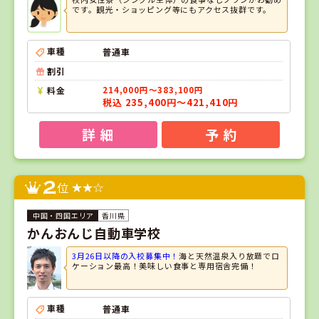
です。観光・ショッピング等にもアクセス抜群です。
車種
普通車
割引
料金
214,000円～383,100円
税込 235,400円～421,410円
詳 細
予 約
2
位
香川県
かんおんじ自動車学校
3月26日以降の入校募集中！
海と天然温泉入り放題でロ
ケーション最高！美味しい食事と専用宿舎完備！
車種
普通車