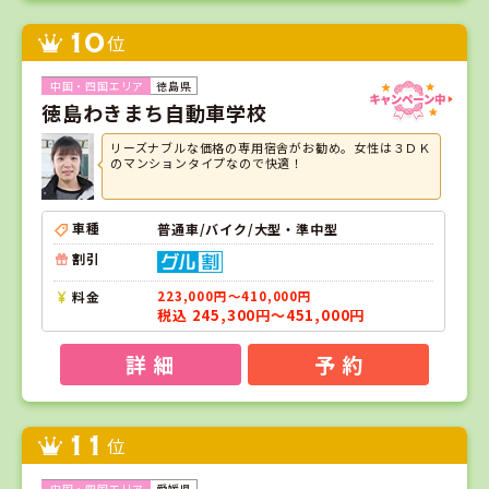
10
位
徳島県
徳島わきまち自動車学校
リーズナブルな価格の専用宿舎がお勧め。女性は３ＤＫ
のマンションタイプなので快適！
車種
普通車/バイク/大型・準中型
割引
料金
223,000円～410,000円
税込 245,300円～451,000円
詳 細
予 約
11
位
愛媛県