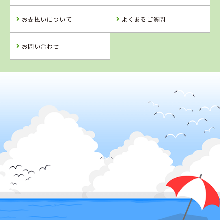
詳 細
詳 細
詳 細
お支払いについて
よくあるご質問
予 約
予 約
予 約
詳 細
予 約
お問い合わせ
4
5
6
位
位
位
2
位
香川県
かんおんじ自動車学校
岡山県
鳥取県
徳島県
高梁自動車学校
イナバ自動車学
阿波自動車学校
校
詳 細
詳 細
詳 細
詳 細
予 約
予 約
予 約
予 約