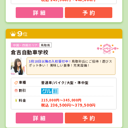
詳 細
予 約
9
位
鳥取県
倉吉自動車学校
3月18日以降の入校受付中！
鳥取砂丘にご招待！遊びス
ポット多い！ 美味しい食事！充実設備！
車種
普通車/バイク/大型・準中型
割引
料金
215,000円～345,000円
税込 236,500円～379,500円
詳 細
予 約