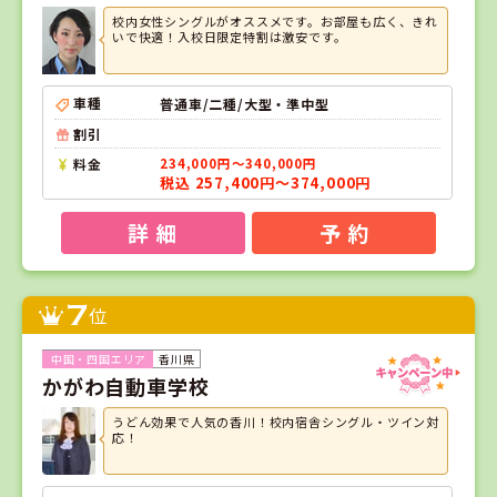
校内女性シングルがオススメです。お部屋も広く、きれ
いで快適！入校日限定特割は激安です。
車種
普通車/二種/大型・準中型
割引
料金
234,000円～340,000円
税込 257,400円～374,000円
詳 細
予 約
7
位
香川県
かがわ自動車学校
うどん効果で人気の香川！校内宿舎シングル・ツイン対
応！