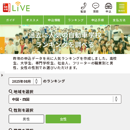
NAVI
ガイド
オススメ
申込情報
ランキング
申込手順
支払方法
過去に人気の自動車学校
oggle
ランキングを調べる
avigation
NG
昨年の申込データを元に人気ランキングを作成しました。高校
生、大学生、専門学校生、社会人、フリーターの職業別と男
性、女性の性別でお選びいただけます。
のランキング
地域を選択
性別を選択
男性
女性