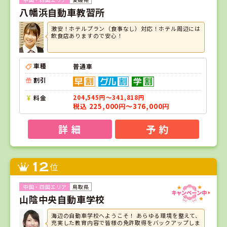
八幡浜自動車教習所
激安！ホテルプラン（食事なし）対応！ホテル周辺には
飲食店ありますので安心！
車種
普通車
割引
料金
204,545円～341,818円
税込 225,000円～376,000円
詳 細
予 約
12
位
鳥取県
山陰中央自動車学校
海辺の自動車学校へようこそ！ あらゆる環境を整えて、
充実した教育内容で皆様の免許取得をバックアップしま