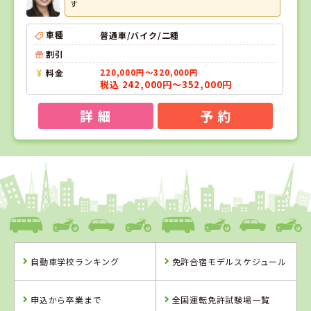
す
車種
普通車/バイク/二種
割引
料金
220,000円～320,000円
税込 242,000円～352,000円
詳 細
予 約
1
1
2
3
位
位
位
位
島根県
浜乃木ドライビングスクール
自動車学校ランキング
免許合宿モデルスケジュール
島根県
香川県
岡山県
浜乃木ドライビ
かんおんじ自動
新倉敷自動車学
申込から卒業まで
全国運転免許試験場一覧
ングスクール
車学校
校