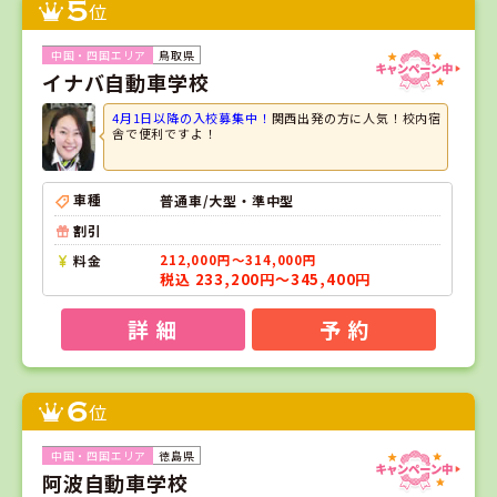
5
位
鳥取県
イナバ自動車学校
4月1日以降の入校募集中！
関西出発の方に人気！校内宿
舎で便利ですよ！
車種
普通車/大型・準中型
割引
料金
212,000円～314,000円
税込 233,200円～345,400円
詳 細
予 約
6
位
徳島県
阿波自動車学校