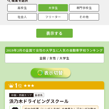
職業を選択
高校生
大学生
専門学校生
社会人
フリーター
その他
表示する
2019年2月の全国で女性の大学生に人気の自動車学校ランキング
全国 / 女性 / 大学生
1
位
島根県
浜乃木ドライビングスクール
校内女性寮（シングル主体）の食事なしプランがお勧め