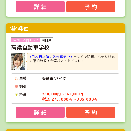
詳 細
予 約
4
位
岡山県
高梁自動車学校
3月22日以降の入校募集中！
テレビで話題。ホテル並み
の宿泊施設！全室バス・トイレ付！
車種
普通車/バイク
割引
料金
250,000円～360,000円
税込 275,000円～396,000円
詳 細
予 約