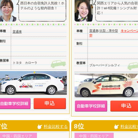
西日本の合宿免許人気校！ホ
関西エリアから人気の合宿
テルのような校内宿舎！
許！wi-fi完備！シングル対
応！
普通車
/
大型・準中型
キャンペー
車種
車種
普通車
中
割引
割引
教習車
トヨタ カローラ
教習車
ブルーバードシルフィ
7位
8位
料金比較する
料金比較
中国・四国エリア
中国・四国エリア