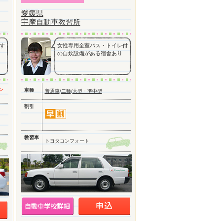
愛媛県
宇摩自動車教習所
す
女性専用全室バス・トイレ付
の自炊設備がある宿舎あり
ン
車種
普通車
/
二種
/
大型・準中型
割引
教習車
トヨタコンフォート