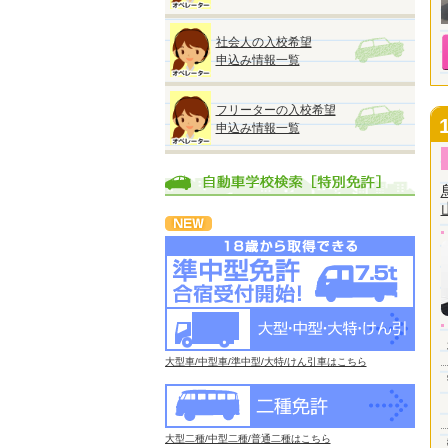
社会人の入校希望
申込み情報一覧
フリーターの入校希望
申込み情報一覧
大型車/中型車/準中型/大特/けん引車はこちら
大型二種/中型二種/普通二種はこちら