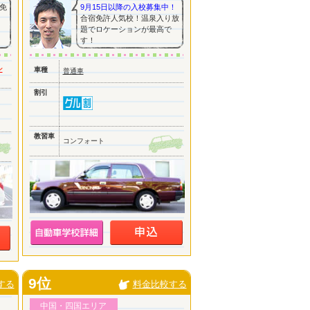
免
9月15日以降の入校募集中！
合宿免許人気校！温泉入り放
題でロケーションが最高で
す！
ン
車種
普通車
割引
教習車
コンフォート
9位
する
料金比較する
中国・四国エリア