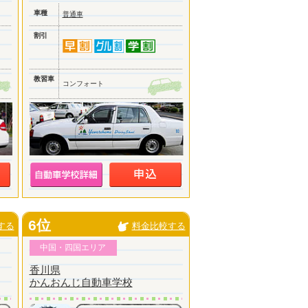
車種
普通車
割引
教習車
コンフォート
6位
する
料金比較する
中国・四国エリア
香川県
かんおんじ自動車学校