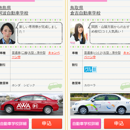
徳島県
鳥取県
阿波自動車学校
倉吉自動車学校
新しい専用寮が完成しまし
関西・山陽方面からのおす
た！
め校!口コミ人気高い！
普通車
/
二種
/
大型・準中型
キャンペ
普通車
/
バイク
/
大型・準中型
キャ
車種
車種
ーン中
ペーン中
割引
割引
教習車
教習車
ホンダ シビック
カローラ