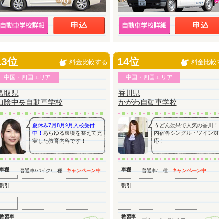
13位
14位
料金比較する
料金比較
中国・四国エリア
中国・四国エリア
鳥取県
香川県
山陰中央自動車学校
かがわ自動車学校
夏休み7月8月9月入校受付
うどん効果で人気の香川！
中！
あらゆる環境を整えて充
内宿舎シングル・ツイン対
実した教育内容です！
応！
車種
車種
普通車
/
バイク
/
二種
キャンペーン中
普通車
/
二種
キャンペーン中
割引
割引
教習車
教習車