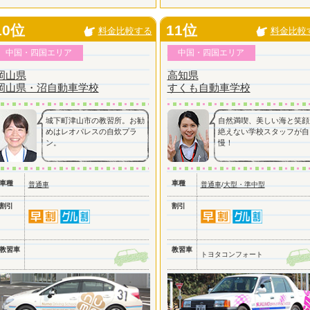
10位
11位
料金比較する
料金比較
中国・四国エリア
中国・四国エリア
岡山県
高知県
岡山県・沼自動車学校
すくも自動車学校
城下町津山市の教習所。お勧
自然満喫、美しい海と笑顔
めはレオパレスの自炊プラ
絶えない学校スタッフが自
ン。
慢！
車種
車種
普通車
普通車
/
大型・準中型
割引
割引
教習車
教習車
トヨタコンフォート