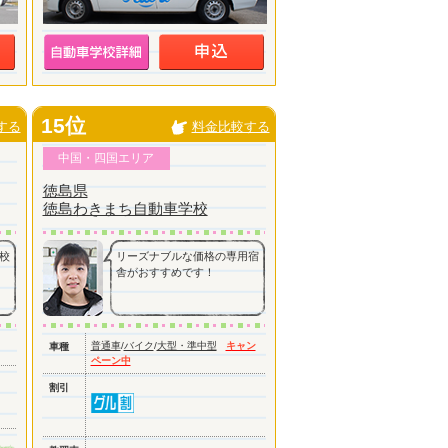
15位
する
料金比較する
中国・四国エリア
徳島県
徳島わきまち自動車学校
校
リーズナブルな価格の専用宿
舎がおすすめです！
普通車
/
バイク
/
大型・準中型
キャン
車種
ペーン中
割引