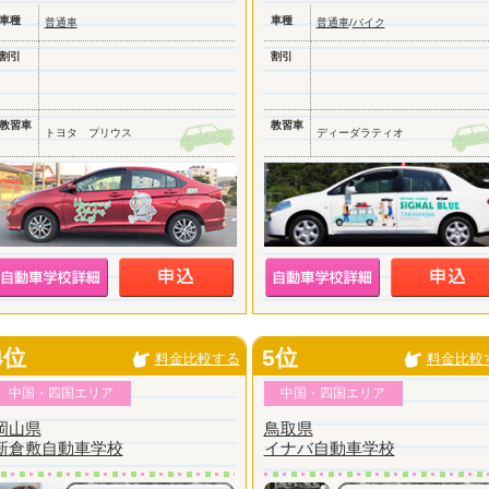
車種
車種
普通車
普通車
/
バイク
割引
割引
教習車
教習車
トヨタ プリウス
ディーダラティオ
4位
5位
料金比較する
料金比較
中国・四国エリア
中国・四国エリア
岡山県
鳥取県
新倉敷自動車学校
イナバ自動車学校