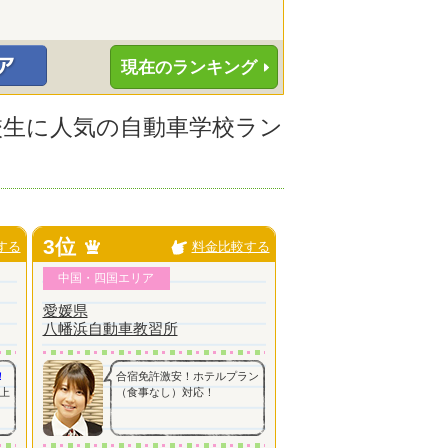
現在のランキング
高校生に人気の自動車学校ラン
3位
する
料金比較する
中国・四国エリア
愛媛県
八幡浜自動車教習所
！
合宿免許激安！ホテルプラン
上
（食事なし）対応！