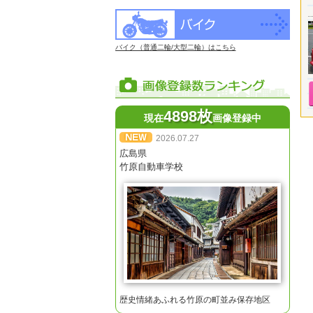
バイク（普通二輪/大型二輪）はこちら
4898枚
現在
画像登録中
2026.07.27
広島県
竹原自動車学校
歴史情緒あふれる竹原の町並み保存地区