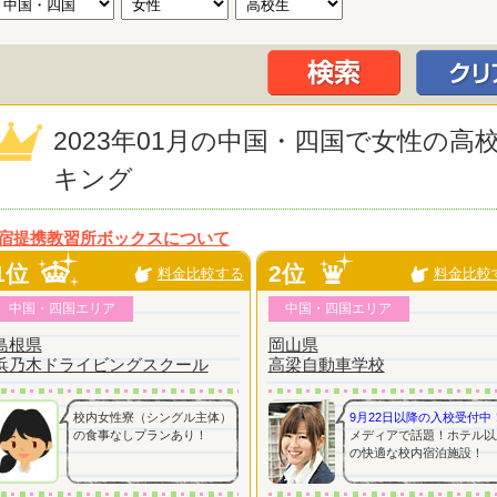
2023年01月の中国・四国で女性の
キング
宿提携教習所ボックスについて
1位
2位
料金比較する
料金比較
中国・四国エリア
中国・四国エリア
島根県
岡山県
浜乃木ドライビングスクール
高梁自動車学校
校内女性寮（シングル主体）
9月22日以降の入校受付中
の食事なしプランあり！
メディアで話題！ホテル以
の快適な校内宿泊施設！