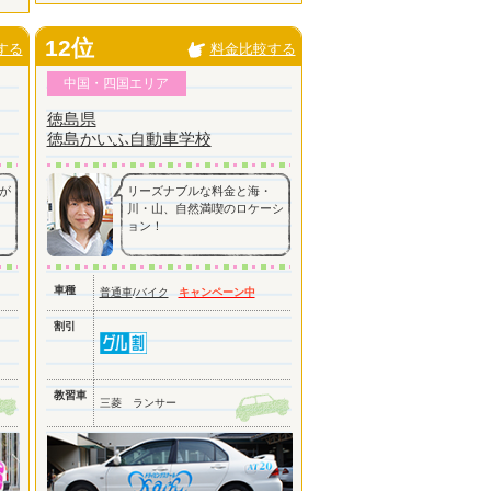
12位
する
料金比較する
中国・四国エリア
徳島県
徳島かいふ自動車学校
が
リーズナブルな料金と海・
川・山、自然満喫のロケーシ
ョン！
車種
普通車
/
バイク
キャンペーン中
割引
教習車
三菱 ランサー