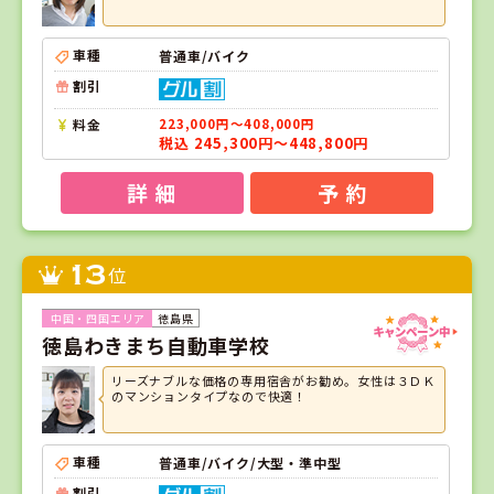
車種
普通車/バイク
割引
料金
223,000円～408,000円
税込 245,300円～448,800円
詳 細
予 約
13
位
徳島県
徳島わきまち自動車学校
リーズナブルな価格の専用宿舎がお勧め。女性は３ＤＫ
のマンションタイプなので快適！
車種
普通車/バイク/大型・準中型
割引