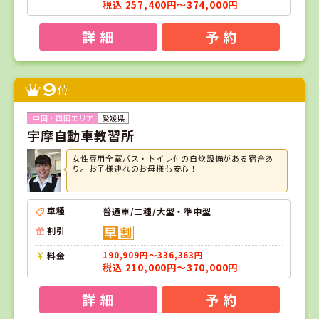
税込 257,400円～374,000円
詳 細
予 約
9
位
愛媛県
宇摩自動車教習所
女性専用全室バス・トイレ付の自炊設備がある宿舎あ
り。お子様連れのお母様も安心！
車種
普通車/二種/大型・準中型
割引
料金
190,909円～336,363円
税込 210,000円～370,000円
詳 細
予 約