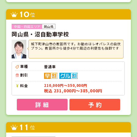
10
位
岡山県
岡山県・沼自動車学校
城下町津山市の教習所です。お勧めはレオパレスの自炊
プラン。教習所から徒歩4分で周辺の利便性も抜群です
車種
普通車
割引
料金
210,000円～350,000円
税込 231,000円～385,000円
詳 細
予 約
11
位