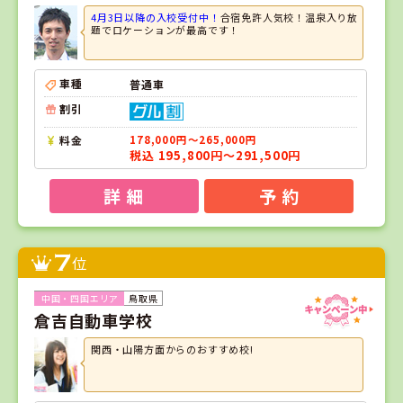
4月3日以降の入校受付中！
合宿免許人気校！温泉入り放
題でロケーションが最高です！
車種
普通車
割引
料金
178,000円～265,000円
税込 195,800円～291,500円
詳 細
予 約
7
位
鳥取県
倉吉自動車学校
関西・山陽方面からのおすすめ校!