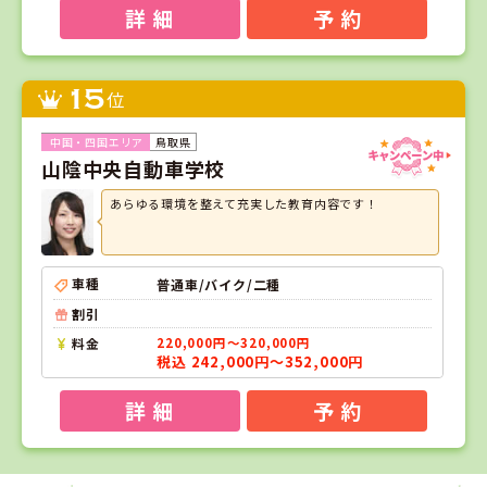
詳 細
予 約
15
位
鳥取県
山陰中央自動車学校
あらゆる環境を整えて充実した教育内容です！
車種
普通車/バイク/二種
割引
料金
220,000円～320,000円
税込 242,000円～352,000円
詳 細
予 約