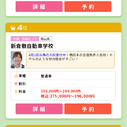
詳 細
予 約
4
位
岡山県
新倉敷自動車学校
4月1日以降の入校受付中！
西日本の合宿免許人気校！ホ
テルのような校内宿舎がすごい！
車種
普通車
割引
料金
250,000円～360,000円
税込 275,000円～396,000円
詳 細
予 約