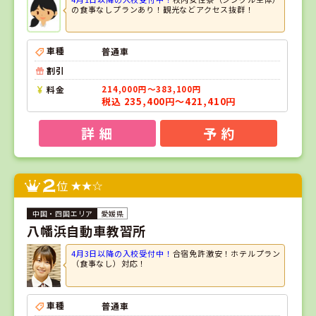
の食事なしプランあり！観光などアクセス抜群！
車種
普通車
割引
料金
214,000円～383,100円
税込 235,400円～421,410円
詳 細
予 約
2
位
愛媛県
八幡浜自動車教習所
4月3日以降の入校受付中！
合宿免許激安！ホテルプラン
（食事なし）対応！
車種
普通車