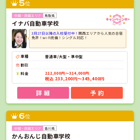
5
位
鳥取県
イナバ自動車学校
3月27日以降の入校受付中！
関西エリアから人気の合宿
免許！wi-fi完備！シングル対応！
車種
普通車/大型・準中型
割引
料金
212,000円～314,000円
税込 233,200円～345,400円
詳 細
予 約
6
位
香川県
かんおんじ自動車学校