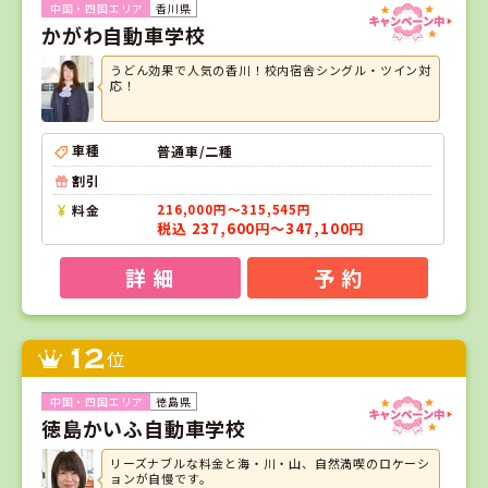
香川県
かがわ自動車学校
うどん効果で人気の香川！校内宿舎シングル・ツイン対
応！
車種
普通車/二種
割引
料金
216,000円～315,545円
税込 237,600円～347,100円
詳 細
予 約
12
位
徳島県
徳島かいふ自動車学校
リーズナブルな料金と海・川・山、自然満喫のロケーシ
ョンが自慢です。