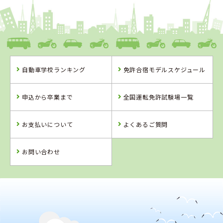
1
1
2
3
位
位
位
位
島根県
浜乃木ドライビングスクール
自動車学校ランキング
免許合宿モデルスケジュール
島根県
愛媛県
岡山県
浜乃木ドライビ
八幡浜自動車教
高梁自動車学校
申込から卒業まで
全国運転免許試験場一覧
ングスクール
習所
詳 細
詳 細
詳 細
お支払いについて
よくあるご質問
予 約
予 約
予 約
詳 細
予 約
お問い合わせ
4
5
6
位
位
位
2
位
愛媛県
八幡浜自動車教習所