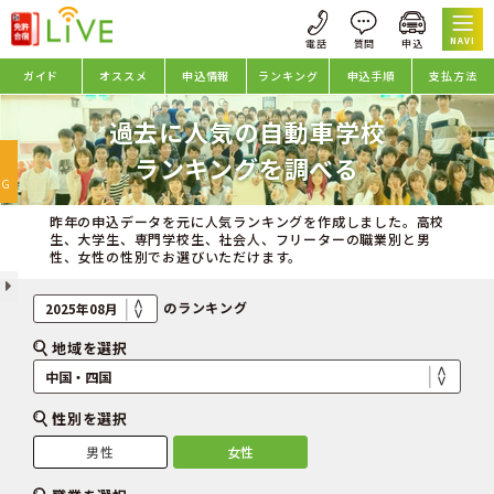
NAVI
ガイド
オススメ
申込情報
ランキング
申込手順
支払方法
過去に人気の自動車学校
oggle
ランキングを調べる
avigation
NG
昨年の申込データを元に人気ランキングを作成しました。高校
生、大学生、専門学校生、社会人、フリーターの職業別と男
性、女性の性別でお選びいただけます。
のランキング
地域を選択
性別を選択
男性
女性