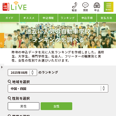
NAVI
ガイド
オススメ
申込情報
ランキング
申込手順
支払方法
過去に人気の自動車学校
oggle
ランキングを調べる
avigation
NG
昨年の申込データを元に人気ランキングを作成しました。高校
生、大学生、専門学校生、社会人、フリーターの職業別と男
性、女性の性別でお選びいただけます。
のランキング
地域を選択
性別を選択
男性
女性