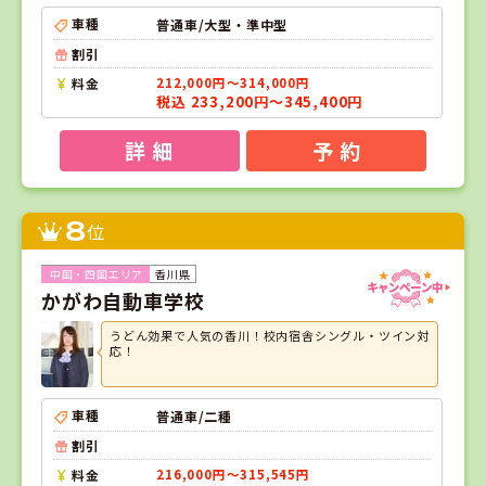
車種
普通車/大型・準中型
割引
料金
212,000円～314,000円
税込 233,200円～345,400円
詳 細
予 約
8
位
香川県
かがわ自動車学校
うどん効果で人気の香川！校内宿舎シングル・ツイン対
応！
車種
普通車/二種
割引
料金
216,000円～315,545円