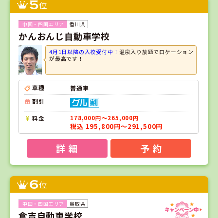
5
位
香川県
かんおんじ自動車学校
4月1日以降の入校受付中！
温泉入り放題でロケーション
が最高です！
車種
普通車
割引
料金
178,000円～265,000円
税込 195,800円～291,500円
詳 細
予 約
6
位
鳥取県
倉吉自動車学校