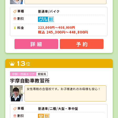
車種
普通車/バイク
割引
料金
223,000円～408,000円
税込 245,300円～448,800円
詳 細
予 約
13
位
愛媛県
宇摩自動車教習所
女性専用の合宿校です。お子様連れのお母様も安心！
車種
普通車/二種/大型・準中型
割引