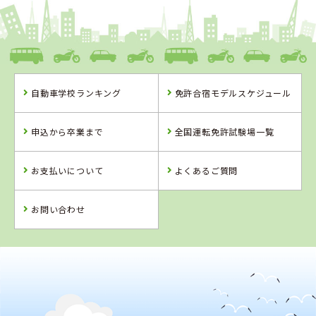
愛媛県
八幡浜自動車教習所
自動車学校ランキング
免許合宿モデルスケジュール
愛媛県
岡山県
岡山県
八幡浜自動車教
高梁自動車学校
新倉敷自動車学
申込から卒業まで
全国運転免許試験場一覧
習所
校
詳 細
詳 細
詳 細
お支払いについて
よくあるご質問
予 約
予 約
予 約
詳 細
予 約
お問い合わせ
4
5
6
位
位
位
2
位
岡山県
高梁自動車学校