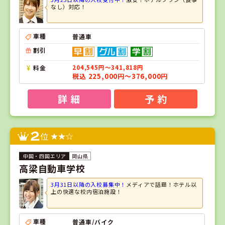
なし）対応！
車種
普通車
割引
料金
204,545円～341,818円
税込 225,000円～376,000円
詳 細
予 約
2
位
岡山県
高梁自動車学校
3月31日以降の入校募集中！
メディアで話題！ホテル以
上の快適な校内宿泊施設！
車種
普通車/バイク