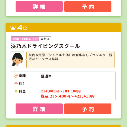
詳 細
予 約
4
位
島根県
浜乃木ドライビングスクール
校内女性寮（シングル主体）の食事なしプランあり！観
光などアクセス抜群！
車種
普通車
割引
料金
214,000円～383,100円
税込 235,400円～421,410円
詳 細
予 約