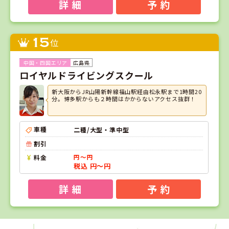
詳 細
予 約
15
位
広島県
ロイヤルドライビングスクール
新大阪からJR山陽新幹線福山駅経由松永駅まで1時間20
分。博多駅からも２時間はかからないアクセス抜群！
車種
二種/大型・準中型
割引
料金
円～円
税込 円～円
詳 細
予 約
1
1
2
3
位
位
位
位