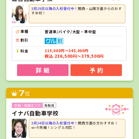
3月29日以降の入校受付中！
関西・山陽方面からのおす
すめ校！
車種
普通車/バイク/大型・準中型
割引
料金
215,000円～345,000円
税込 236,500円～379,500円
詳 細
予 約
7
位
鳥取県
イナバ自動車学校
3月24日以降の入校受付中！
関西方面の方おすすめ！
wi-fi完備！シングル対応！