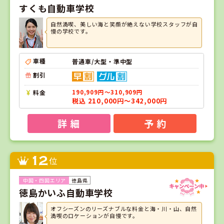
すくも自動車学校
自然満喫、美しい海と笑顔が絶えない学校スタッフが自
慢の学校です。
車種
普通車/大型・準中型
割引
料金
190,909円～310,909円
税込 210,000円～342,000円
詳 細
予 約
12
位
徳島県
徳島かいふ自動車学校
オフシーズンのリーズナブルな料金と海・川・山、自然
満喫のロケーションが自慢です。