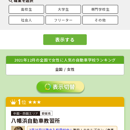
職業を選択
高校生
大学生
専門学校生
社会人
フリーター
その他
表示する
2021年12月の全国で女性に人気の自動車学校ランキング
全国 / 女性
1
位
愛媛県
八幡浜自動車教習所
3月25日以降の入校受付中！
激安！ホテルプラン（食事