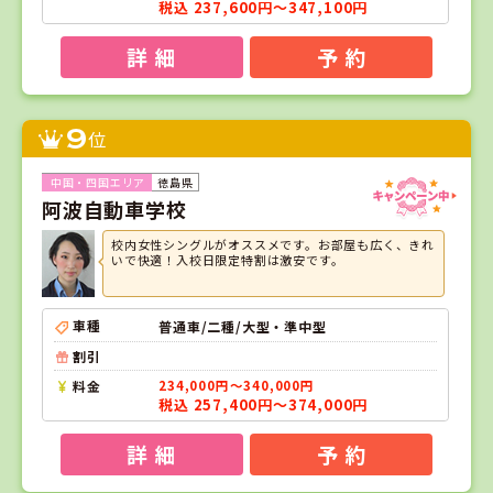
税込 237,600円～347,100円
詳 細
予 約
9
位
徳島県
阿波自動車学校
校内女性シングルがオススメです。お部屋も広く、きれ
いで快適！入校日限定特割は激安です。
車種
普通車/二種/大型・準中型
割引
料金
234,000円～340,000円
税込 257,400円～374,000円
詳 細
予 約