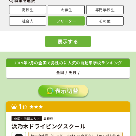
職業を選択
高校生
大学生
専門学校生
社会人
フリーター
その他
表示する
2019年2月の全国で男性のに人気の自動車学校ランキング
全国 / 男性 /
1
位
島根県
浜乃木ドライビングスクール
校内女性寮（シングル主体）の食事なしプランがお勧め