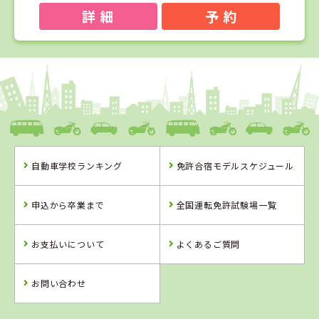
詳 細
予 約
1
1
2
3
位
位
位
位
島根県
浜乃木ドライビングスクール
自動車学校ランキング
免許合宿モデルスケジュール
島根県
鳥取県
鳥取県
浜乃木ドライビ
倉吉自動車学校
イナバ自動車学
申込から卒業まで
全国運転免許試験場一覧
ングスクール
校
お支払いについて
よくあるご質問
詳 細
詳 細
詳 細
詳 細
予 約
お問い合わせ
予 約
予 約
予 約
2
位