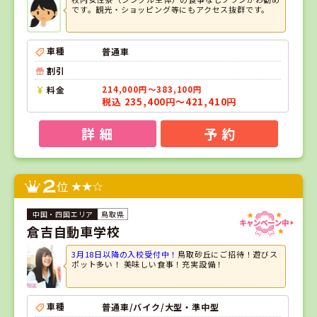
です。観光・ショッピング等にもアクセス抜群です。
車種
普通車
割引
料金
214,000円～383,100円
税込 235,400円～421,410円
詳 細
予 約
2
位
鳥取県
倉吉自動車学校
3月18日以降の入校受付中！
鳥取砂丘にご招待！遊びス
ポット多い！ 美味しい食事！充実設備！
車種
普通車/バイク/大型・準中型