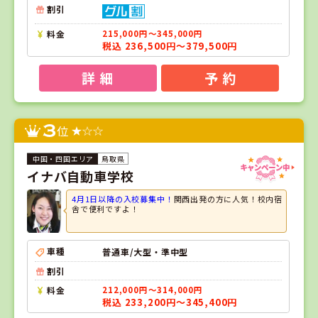
割引
料金
215,000円～345,000円
税込 236,500円～379,500円
詳 細
予 約
3
位
鳥取県
イナバ自動車学校
4月1日以降の入校募集中！
関西出発の方に人気！校内宿
舎で便利ですよ！
車種
普通車/大型・準中型
割引
料金
212,000円～314,000円
税込 233,200円～345,400円