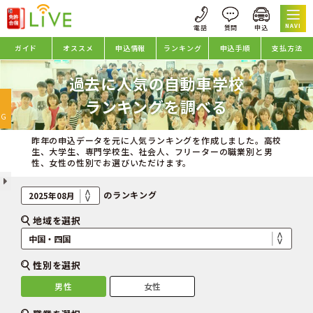
NAVI
ガイド
オススメ
申込情報
ランキング
申込手順
支払方法
過去に人気の自動車学校
oggle
ランキングを調べる
avigation
NG
昨年の申込データを元に人気ランキングを作成しました。高校
生、大学生、専門学校生、社会人、フリーターの職業別と男
性、女性の性別でお選びいただけます。
のランキング
地域を選択
性別を選択
男性
女性