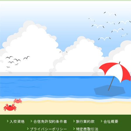
鳥取県
倉吉自動車学校
詳 細
予 約
3
位
鳥取県
イナバ自動車学校
入校資格
合宿免許契約条件書
旅行業約款
会社概要
プライバシーポリシー
特定商取引法